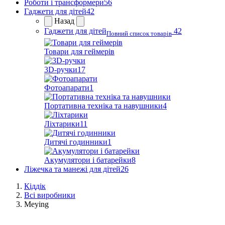
Роботи і трансформери
56
Гаджети для дітей
42
Назад
Гаджети для дітей
42
Повний список товарів
Товари для геймерів
3D-ручки
17
Фотоапарати
1
Портативна техніка та навушники
4
Ліхтарики
11
Дитячі годинники
1
Акумулятори і батарейки
8
Ліжечка та манежі для дітей
26
Кіддік
Всі виробники
Meying