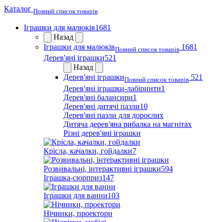
Каталог
Повний список товарів
Іграшки для малюків
1681
Назад
Іграшки для малюків
1681
Повний список товарів
Дерев'яні іграшки
521
Назад
Дерев'яні іграшки
521
Повний список товарів
Дерев'яні іграшки-лабіринти
1
Дерев'яні балансири
1
Дерев'яні дитячі пазли
10
Дерев'яні пазли для дорослих
Дитяча дерев'яна рибалка на магнітах
Різні дерев'яні іграшки
Крісла, качалки, гойдалки
7
Розвивальні, інтерактивні іграшки
594
Іграшка-сюрприз
147
Іграшки для ванни
103
Нічники, проектори