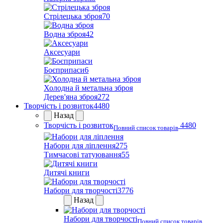
Стрілецька зброя
70
Водна зброя
42
Аксесуари
Боєприпаси
6
Холодна й метальна зброя
Дерев'яна зброя
272
Творчість і розвиток
4480
Назад
Творчість і розвиток
4480
Повний список товарів
Набори для ліплення
275
Тимчасові татуювання
55
Дитячі книги
Набори для творчості
3776
Назад
Набори для творчості
Повний список товарів