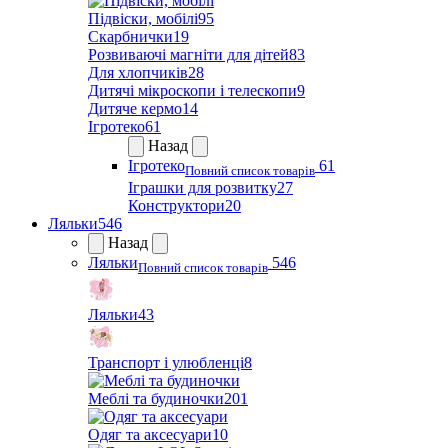
Підвіски, мобілі
95
Скарбнички
19
Розвиваючі магніти для дітей
83
Для хлопчиків
28
Дитячі мікроскопи і телескопи
9
Дитяче кермо
14
Ігротеко
61
Назад
Ігротеко
61
Повний список товарів
Іграшки для розвитку
27
Конструктори
20
Ляльки
546
Назад
Ляльки
546
Повний список товарів
Ляльки
43
Транспорт і улюбленці
8
Меблі та будиночки
201
Одяг та аксесуари
10