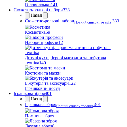
Головоломки
141
Сюжетно-рольові набори
333
Назад
Сюжетно-рольові набори
333
Повний список товарів
Косметика
59
Набори професій
12
Дитячі кухні, ігрові магазини та побутова
техніка
140
Костюми та маски
Біжутерія та аксесуари
122
Іграшковий посуд
Іграшкова зброя
401
Назад
Іграшкова зброя
401
Повний список товарів
Помпова зброя
Лазерна зброя
8