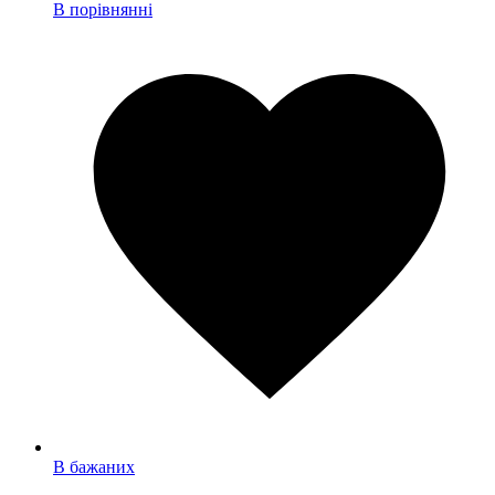
В порівнянні
В бажаних