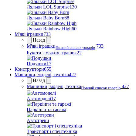
Ляльки LOL Surprise
130
Ляльки Baby Born
68
Ляльки Rainbow High
60
М'які іграшки
733
Назад
М'які іграшки
733
Повний список товарів
Букети з м'яких іграшок
22
Подушки
17
Конструктори
655
Машинки, моделі, техніка
427
Назад
Машинки, моделі, техніка
427
Повний список товарів
Автомоделі
17
Паркінги та гаражі
Автотреки
Транспорт і спецтехніка