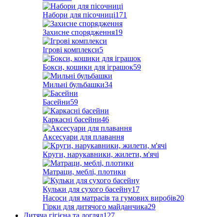
Набори для пісочниці
171
Захисне спорядження
19
Ігрові комплекси
5
Бокси, кошики для іграшок
59
Мильні бульбашки
34
Басейни
59
Каркасні басейни
46
Аксесуари для плавання
Круги, нарукавники, жилети, м'ячі
Матраци, меблі, плотики
Кульки для сухого басейну
17
Насоси для матрасів та гумових виробів
20
Гірки для дитячого майданчика
29
Дитяча гігієна та догляд
127