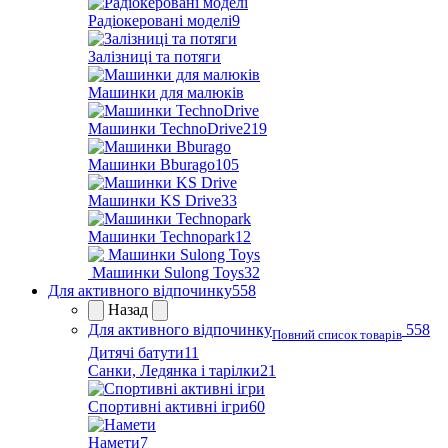
Радіокеровані моделі
9
Залізниці та потяги
Машинки для малюків
Машинки TechnoDrive
219
Машинки Bburago
105
Машинки KS Drive
33
Машинки Technopark
12
Машинки Sulong Toys
32
Для активного відпочинку
558
Назад
Для активного відпочинку
558
Повний список товарів
Дитячі батути
11
Санки, Ледянка і тарілки
21
Спортивні активні ігри
60
Намети
7