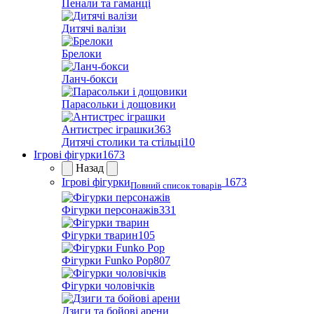
Пенали та гаманці
Дитячі валізи
Брелоки
Ланч-бокси
Парасольки і дощовики
Антистрес іграшки
363
Дитячі столики та стільці
10
Ігрові фігурки
1673
Назад
Ігрові фігурки
1673
Повний список товарів
Фігурки персонажів
331
Фігурки тварин
105
Фігурки Funko Pop
807
Фігурки чоловічків
Дзиги та бойові арени