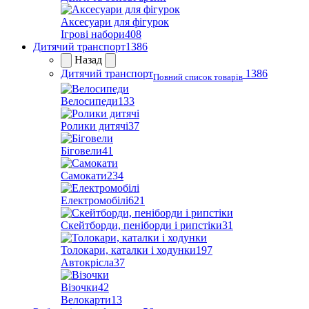
Аксесуари для фігурок
Ігрові набори
408
Дитячий транспорт
1386
Назад
Дитячий транспорт
1386
Повний список товарів
Велосипеди
133
Ролики дитячі
37
Біговели
41
Самокати
234
Електромобілі
621
Скейтборди, пеніборди і рипстіки
31
Толокари, каталки і ходунки
197
Автокрісла
37
Візочки
42
Велокарти
13