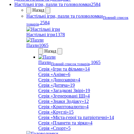
Настільні ігри, пазли та головоломки
2584
Назад
Настільні ігри, пазли та головоломки
Повний список
2584
товарів
Настільні ігри
1378
Пазли
1065
Назад
Пазли
1065
Повний список товарів
Серія «Ігри та фільми»
14
Серія «Аніме»
6
Серія «Динозаври»
4
Серія «Дитяча»
19
Серія «Загадкові Звірі»
19
Серія «Згенеровані ШІ»
4
Серія «Знаки Зодіаку»
12
Серія «Криптовалюти»
4
Серія «Круглі»
15
Серія «Міста-герої та патріотичні»
14
Серія «Планети та зірки»
4
Серія «Спорт»
5