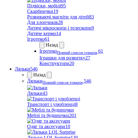
Підвіски, мобілі
95
Скарбнички
19
Розвиваючі магніти для дітей
83
Для хлопчиків
28
Дитячі мікроскопи і телескопи
9
Дитяче кермо
14
Ігротеко
61
Назад
Ігротеко
61
Повний список товарів
Іграшки для розвитку
27
Конструктори
20
Ляльки
546
Назад
Ляльки
546
Повний список товарів
Ляльки
43
Транспорт і улюбленці
8
Меблі та будиночки
201
Одяг та аксесуари
10
Ляльки LOL Surprise
130