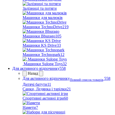
Залізниці та потяги
Машинки для малюків
Машинки TechnoDrive
219
Машинки Bburago
105
Машинки KS Drive
33
Машинки Technopark
12
Машинки Sulong Toys
32
Для активного відпочинку
558
Назад
Для активного відпочинку
558
Повний список товарів
Дитячі батути
11
Санки, Ледянка і тарілки
21
Спортивні активні ігри
60
Намети
7