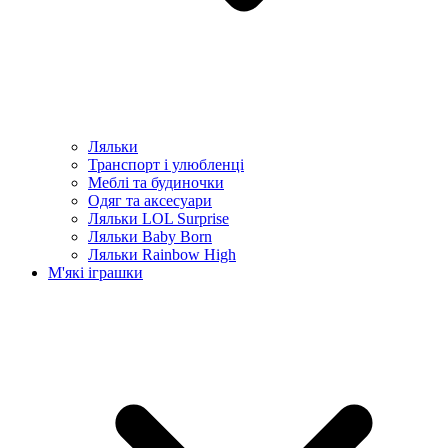
Ляльки
Транспорт і улюбленці
Меблі та будиночки
Одяг та аксесуари
Ляльки LOL Surprise
Ляльки Baby Born
Ляльки Rainbow High
М'які іграшки