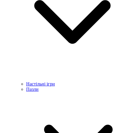
Настільні ігри
Пазли