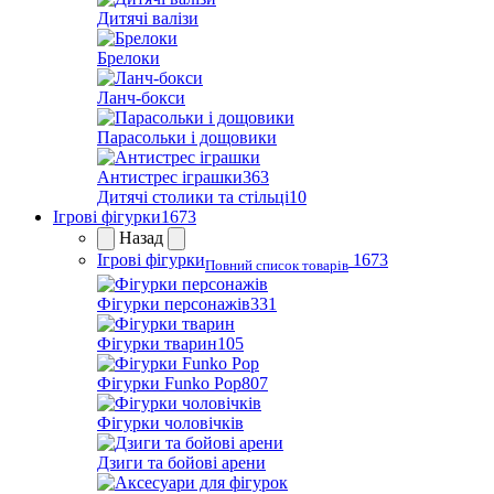
Дитячі валізи
Брелоки
Ланч-бокси
Парасольки і дощовики
Антистрес іграшки
363
Дитячі столики та стільці
10
Ігрові фігурки
1673
Назад
Ігрові фігурки
1673
Повний список товарів
Фігурки персонажів
331
Фігурки тварин
105
Фігурки Funko Pop
807
Фігурки чоловічків
Дзиги та бойові арени