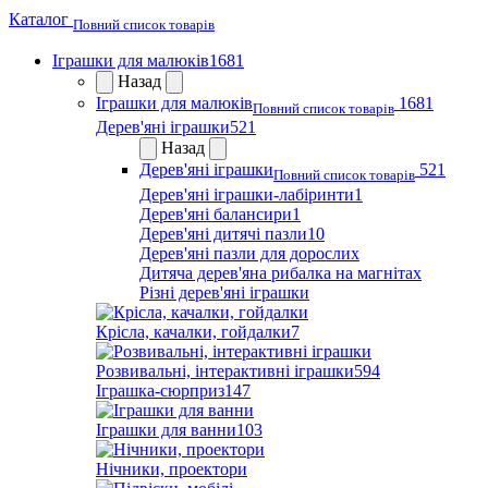
Каталог
Повний список товарів
Іграшки для малюків
1681
Назад
Іграшки для малюків
1681
Повний список товарів
Дерев'яні іграшки
521
Назад
Дерев'яні іграшки
521
Повний список товарів
Дерев'яні іграшки-лабіринти
1
Дерев'яні балансири
1
Дерев'яні дитячі пазли
10
Дерев'яні пазли для дорослих
Дитяча дерев'яна рибалка на магнітах
Різні дерев'яні іграшки
Крісла, качалки, гойдалки
7
Розвивальні, інтерактивні іграшки
594
Іграшка-сюрприз
147
Іграшки для ванни
103
Нічники, проектори