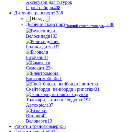
Аксесуари для фігурок
Ігрові набори
408
Дитячий транспорт
1386
Назад
Дитячий транспорт
1386
Повний список товарів
Велосипеди
133
Ролики дитячі
37
Біговели
41
Самокати
234
Електромобілі
621
Скейтборди, пеніборди і рипстіки
31
Толокари, каталки і ходунки
197
Автокрісла
37
Візочки
42
Велокарти
13
Роботи і трансформери
56
Гаджети для дітей
42