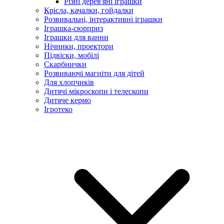
Різні дерев'яні іграшки
Крісла, качалки, гойдалки
Розвивальні, інтерактивні іграшки
Іграшка-сюрприз
Іграшки для ванни
Нічники, проектори
Підвіски, мобілі
Скарбнички
Розвиваючі магніти для дітей
Для хлопчиків
Дитячі мікроскопи і телескопи
Дитяче кермо
Ігротеко