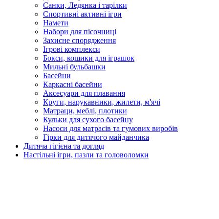
Санки, Ледянка і тарілки
Спортивні активні ігри
Намети
Набори для пісочниці
Захисне спорядження
Ігрові комплекси
Бокси, кошики для іграшок
Мильні бульбашки
Басейни
Каркасні басейни
Аксесуари для плавання
Круги, нарукавники, жилети, м'ячі
Матраци, меблі, плотики
Кульки для сухого басейну
Насоси для матрасів та гумових виробів
Гірки для дитячого майданчика
Дитяча гігієна та догляд
Настільні ігри, пазли та головоломки