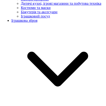
Дитячі кухні, ігрові магазини та побутова техніка
Костюми та маски
Біжутерія та аксесуари
Іграшковий посуд
Іграшкова зброя