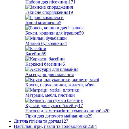
Набори для пісочниці
171
Захисне спорядження
19
Ігрові комплекси
5
Бокси, кошики для іграшок
59
Мильні бульбашки
34
Басейни
59
Каркасні басейни
46
Аксесуари для плавання
Круги, нарукавники, жилети, м'ячі
Матраци, меблі, плотики
Кульки для сухого басейну
17
Насоси для матрасів та гумових виробів
20
Гірки для дитячого майданчика
29
Дитяча гігієна та догляд
127
Настільні ігри, пазли та головоломки
2584