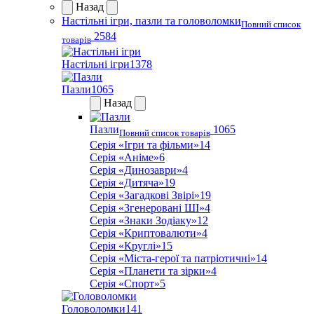
Назад
Настільні ігри, пазли та головоломки
Повний список
2584
товарів
Настільні ігри
1378
Пазли
1065
Назад
Пазли
1065
Повний список товарів
Серія «Ігри та фільми»
14
Серія «Аніме»
6
Серія «Динозаври»
4
Серія «Дитяча»
19
Серія «Загадкові Звірі»
19
Серія «Згенеровані ШІ»
4
Серія «Знаки Зодіаку»
12
Серія «Криптовалюти»
4
Серія «Круглі»
15
Серія «Міста-герої та патріотичні»
14
Серія «Планети та зірки»
4
Серія «Спорт»
5
Головоломки
141