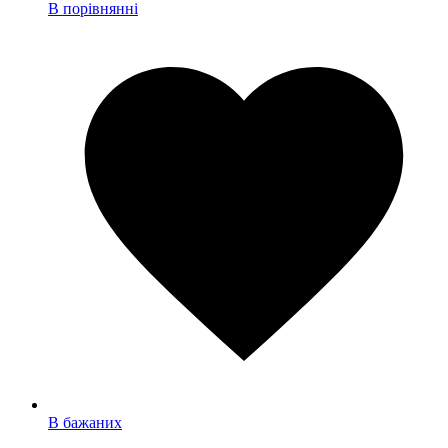
В порівнянні
В бажаних