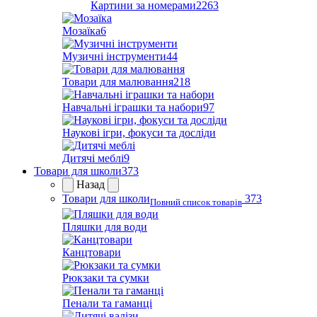
Картини за номерами
2263
Мозаїка
6
Музичні інструменти
44
Товари для малювання
218
Навчальні іграшки та набори
97
Наукові ігри, фокуси та досліди
Дитячі меблі
9
Товари для школи
373
Назад
Товари для школи
373
Повний список товарів
Пляшки для води
Канцтовари
Рюкзаки та сумки
Пенали та гаманці