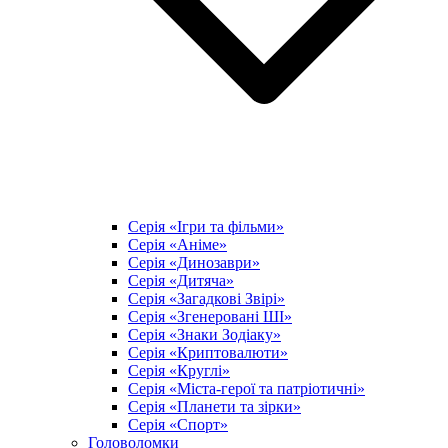
Серія «Ігри та фільми»
Серія «Аніме»
Серія «Динозаври»
Серія «Дитяча»
Серія «Загадкові Звірі»
Серія «Згенеровані ШІ»
Серія «Знаки Зодіаку»
Серія «Криптовалюти»
Серія «Круглі»
Серія «Міста-герої та патріотичні»
Серія «Планети та зірки»
Серія «Спорт»
Головоломки