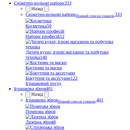
Сюжетно-рольові набори
333
Назад
Сюжетно-рольові набори
333
Повний список товарів
Косметика
59
Набори професій
12
Дитячі кухні, ігрові магазини та побутова
техніка
140
Костюми та маски
Біжутерія та аксесуари
122
Іграшковий посуд
Іграшкова зброя
401
Назад
Іграшкова зброя
401
Повний список товарів
Помпова зброя
Лазерна зброя
8