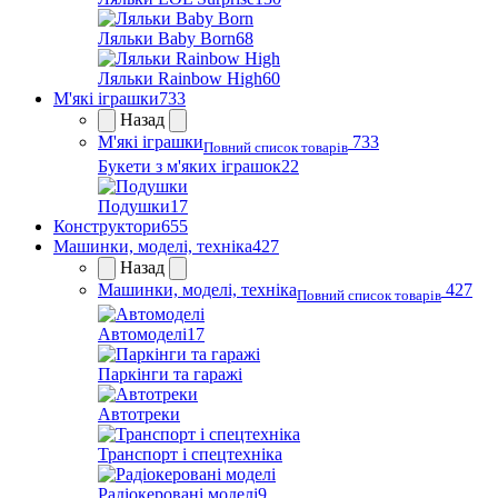
Ляльки Baby Born
68
Ляльки Rainbow High
60
М'які іграшки
733
Назад
М'які іграшки
733
Повний список товарів
Букети з м'яких іграшок
22
Подушки
17
Конструктори
655
Машинки, моделі, техніка
427
Назад
Машинки, моделі, техніка
427
Повний список товарів
Автомоделі
17
Паркінги та гаражі
Автотреки
Транспорт і спецтехніка
Радіокеровані моделі
9