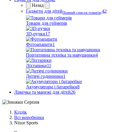
Назад
Гаджети для дітей
42
Повний список товарів
Товари для геймерів
3D-ручки
17
Фотоапарати
1
Портативна техніка та навушники
4
Ліхтарики
11
Дитячі годинники
1
Акумулятори і батарейки
8
Ліжечка та манежі для дітей
26
Кіддік
Всі виробники
Nixor Sports