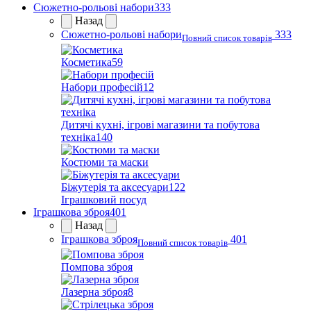
Сюжетно-рольові набори
333
Назад
Сюжетно-рольові набори
333
Повний список товарів
Косметика
59
Набори професій
12
Дитячі кухні, ігрові магазини та побутова
техніка
140
Костюми та маски
Біжутерія та аксесуари
122
Іграшковий посуд
Іграшкова зброя
401
Назад
Іграшкова зброя
401
Повний список товарів
Помпова зброя
Лазерна зброя
8