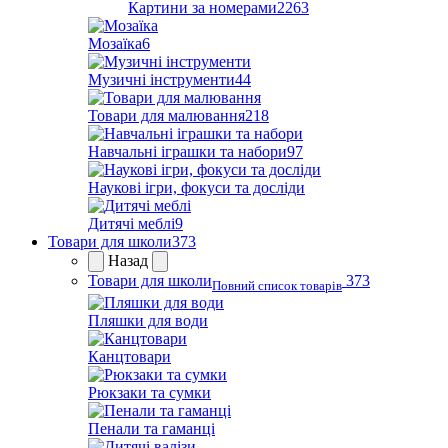
Картини за номерами
2263
Мозаїка
6
Музичні інструменти
44
Товари для малювання
218
Навчальні іграшки та набори
97
Наукові ігри, фокуси та досліди
Дитячі меблі
9
Товари для школи
373
Назад
Товари для школи
373
Повний список товарів
Пляшки для води
Канцтовари
Рюкзаки та сумки
Пенали та гаманці