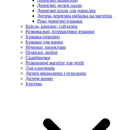
Дерев'яні балансири
Дерев'яні дитячі пазли
Дерев'яні пазли для дорослих
Дитяча дерев'яна рибалка на магнітах
Різні дерев'яні іграшки
Крісла, качалки, гойдалки
Розвивальні, інтерактивні іграшки
Іграшка-сюрприз
Іграшки для ванни
Нічники, проектори
Підвіски, мобілі
Скарбнички
Розвиваючі магніти для дітей
Для хлопчиків
Дитячі мікроскопи і телескопи
Дитяче кермо
Ігротеко