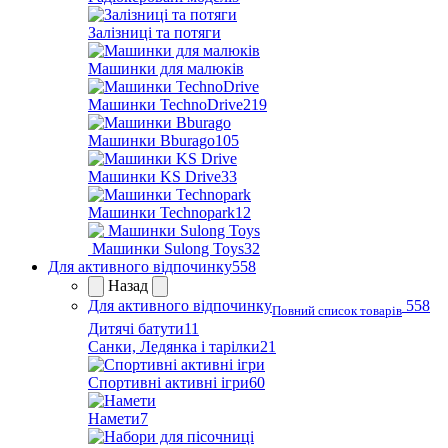
Залізниці та потяги
Машинки для малюків
Машинки TechnoDrive
219
Машинки Bburago
105
Машинки KS Drive
33
Машинки Technopark
12
Машинки Sulong Toys
32
Для активного відпочинку
558
Назад
Для активного відпочинку
558
Повний список товарів
Дитячі батути
11
Санки, Ледянка і тарілки
21
Спортивні активні ігри
60
Намети
7