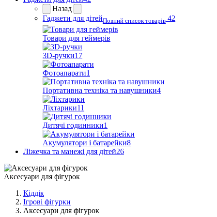
Назад
Гаджети для дітей
42
Повний список товарів
Товари для геймерів
3D-ручки
17
Фотоапарати
1
Портативна техніка та навушники
4
Ліхтарики
11
Дитячі годинники
1
Акумулятори і батарейки
8
Ліжечка та манежі для дітей
26
Аксесуари для фігурок
Кіддік
Ігрові фігурки
Аксесуари для фігурок