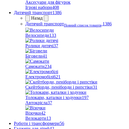
Аксесуари для фігурок
Ігрові набори
408
Дитячий транспорт
1386
Назад
Дитячий транспорт
1386
Повний список товарів
Велосипеди
133
Ролики дитячі
37
Біговели
41
Самокати
234
Електромобілі
621
Скейтборди, пеніборди і рипстіки
31
Толокари, каталки і ходунки
197
Автокрісла
37
Візочки
42
Велокарти
13
Роботи і трансформери
56
Гаджети для дітей
42