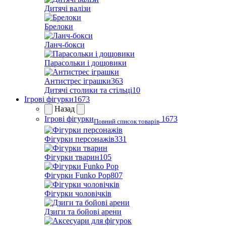
Дитячі валізи
Брелоки
Ланч-бокси
Парасольки і дощовики
Антистрес іграшки
363
Дитячі столики та стільці
10
Ігрові фігурки
1673
Назад
Ігрові фігурки
1673
Повний список товарів
Фігурки персонажів
331
Фігурки тварин
105
Фігурки Funko Pop
807
Фігурки чоловічків
Дзиги та бойові арени