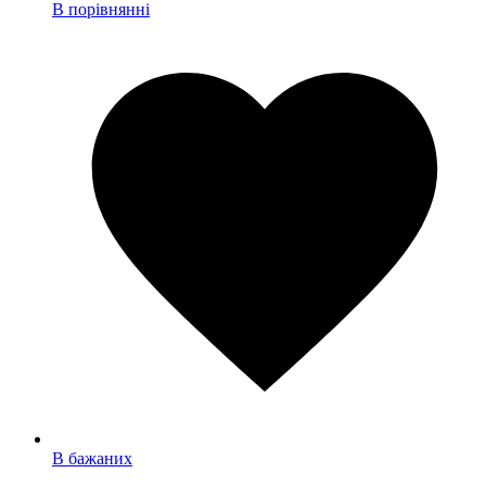
В порівнянні
В бажаних