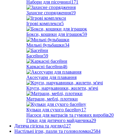
Набори для пісочниці
171
Захисне спорядження
19
Ігрові комплекси
5
Бокси, кошики для іграшок
59
Мильні бульбашки
34
Басейни
59
Каркасні басейни
46
Аксесуари для плавання
Круги, нарукавники, жилети, м'ячі
Матраци, меблі, плотики
Кульки для сухого басейну
17
Насоси для матрасів та гумових виробів
20
Гірки для дитячого майданчика
29
Дитяча гігієна та догляд
127
Настільні ігри, пазли та головоломки
2584