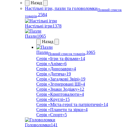
Назад
Настільні ігри, пазли та головоломки
Повний список
2584
товарів
Настільні ігри
1378
Пазли
1065
Назад
Пазли
1065
Повний список товарів
Серія «Ігри та фільми»
14
Серія «Аніме»
6
Серія «Динозаври»
4
Серія «Дитяча»
19
Серія «Загадкові Звірі»
19
Серія «Згенеровані ШІ»
4
Серія «Знаки Зодіаку»
12
Серія «Криптовалюти»
4
Серія «Круглі»
15
Серія «Міста-герої та патріотичні»
14
Серія «Планети та зірки»
4
Серія «Спорт»
5
Головоломки
141