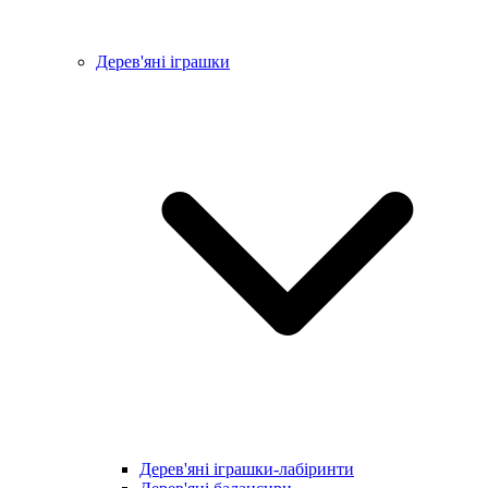
Дерев'яні іграшки
Дерев'яні іграшки-лабіринти