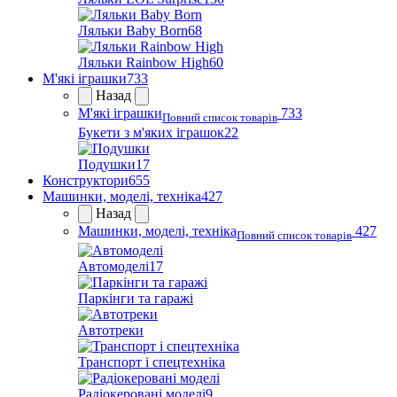
Ляльки Baby Born
68
Ляльки Rainbow High
60
М'які іграшки
733
Назад
М'які іграшки
733
Повний список товарів
Букети з м'яких іграшок
22
Подушки
17
Конструктори
655
Машинки, моделі, техніка
427
Назад
Машинки, моделі, техніка
427
Повний список товарів
Автомоделі
17
Паркінги та гаражі
Автотреки
Транспорт і спецтехніка
Радіокеровані моделі
9