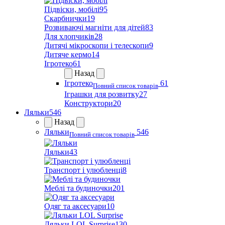
Підвіски, мобілі
95
Скарбнички
19
Розвиваючі магніти для дітей
83
Для хлопчиків
28
Дитячі мікроскопи і телескопи
9
Дитяче кермо
14
Ігротеко
61
Назад
Ігротеко
61
Повний список товарів
Іграшки для розвитку
27
Конструктори
20
Ляльки
546
Назад
Ляльки
546
Повний список товарів
Ляльки
43
Транспорт і улюбленці
8
Меблі та будиночки
201
Одяг та аксесуари
10
Ляльки LOL Surprise
130