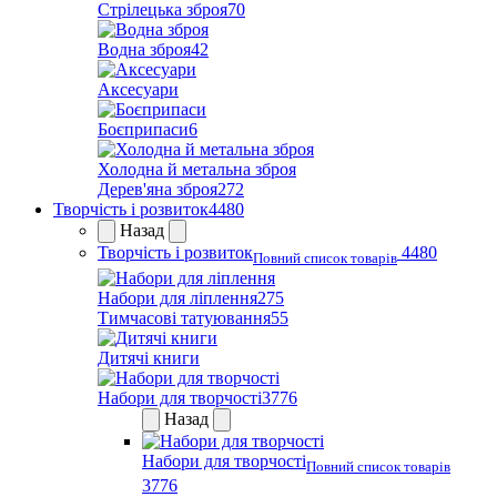
Стрілецька зброя
70
Водна зброя
42
Аксесуари
Боєприпаси
6
Холодна й метальна зброя
Дерев'яна зброя
272
Творчість і розвиток
4480
Назад
Творчість і розвиток
4480
Повний список товарів
Набори для ліплення
275
Тимчасові татуювання
55
Дитячі книги
Набори для творчості
3776
Назад
Набори для творчості
Повний список товарів
3776