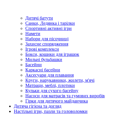
Дитячі батути
Санки, Ледянка і тарілки
Спортивні активні ігри
Намети
Набори для пісочниці
Захисне спорядження
Ігрові комплекси
Бокси, кошики для іграшок
Мильні бульбашки
Басейни
Каркасні басейни
Аксесуари для плавання
Круги, нарукавники, жилети, м'ячі
Матраци, меблі, плотики
Кульки для сухого басейну
Насоси для матрасів та гумових виробів
Гірки для дитячого майданчика
Дитяча гігієна та догляд
Настільні ігри, пазли та головоломки