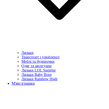
Ляльки
Транспорт і улюбленці
Меблі та будиночки
Одяг та аксесуари
Ляльки LOL Surprise
Ляльки Baby Born
Ляльки Rainbow High
М'які іграшки