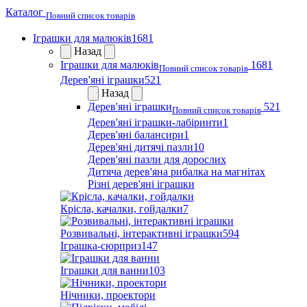
Каталог
Повний список товарів
Іграшки для малюків
1681
Назад
Іграшки для малюків
1681
Повний список товарів
Дерев'яні іграшки
521
Назад
Дерев'яні іграшки
521
Повний список товарів
Дерев'яні іграшки-лабіринти
1
Дерев'яні балансири
1
Дерев'яні дитячі пазли
10
Дерев'яні пазли для дорослих
Дитяча дерев'яна рибалка на магнітах
Різні дерев'яні іграшки
Крісла, качалки, гойдалки
7
Розвивальні, інтерактивні іграшки
594
Іграшка-сюрприз
147
Іграшки для ванни
103
Нічники, проектори