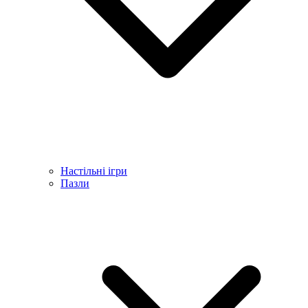
Настільні ігри
Пазли