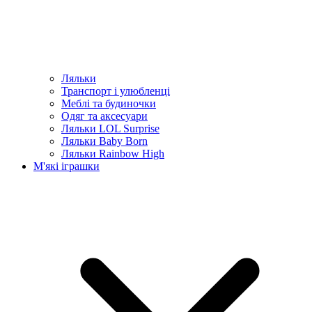
Ляльки
Транспорт і улюбленці
Меблі та будиночки
Одяг та аксесуари
Ляльки LOL Surprise
Ляльки Baby Born
Ляльки Rainbow High
М'які іграшки