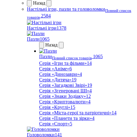
Назад
Настільні ігри, пазли та головоломки
Повний список
2584
товарів
Настільні ігри
1378
Пазли
1065
Назад
Пазли
1065
Повний список товарів
Серія «Ігри та фільми»
14
Серія «Аніме»
6
Серія «Динозаври»
4
Серія «Дитяча»
19
Серія «Загадкові Звірі»
19
Серія «Згенеровані ШІ»
4
Серія «Знаки Зодіаку»
12
Серія «Криптовалюти»
4
Серія «Круглі»
15
Серія «Міста-герої та патріотичні»
14
Серія «Планети та зірки»
4
Серія «Спорт»
5
Головоломки
141