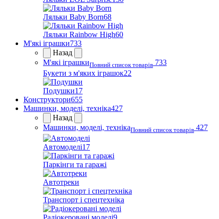
Ляльки Baby Born
68
Ляльки Rainbow High
60
М'які іграшки
733
Назад
М'які іграшки
733
Повний список товарів
Букети з м'яких іграшок
22
Подушки
17
Конструктори
655
Машинки, моделі, техніка
427
Назад
Машинки, моделі, техніка
427
Повний список товарів
Автомоделі
17
Паркінги та гаражі
Автотреки
Транспорт і спецтехніка
Радіокеровані моделі
9