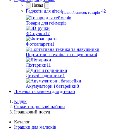
Назад
Гаджети для дітей
42
Повний список товарів
Товари для геймерів
3D-ручки
17
Фотоапарати
1
Портативна техніка та навушники
4
Ліхтарики
11
Дитячі годинники
1
Акумулятори і батарейки
8
Ліжечка та манежі для дітей
26
Кіддік
Сюжетно-рольові набори
Іграшковий посуд
Каталог
Іграшки для малюків