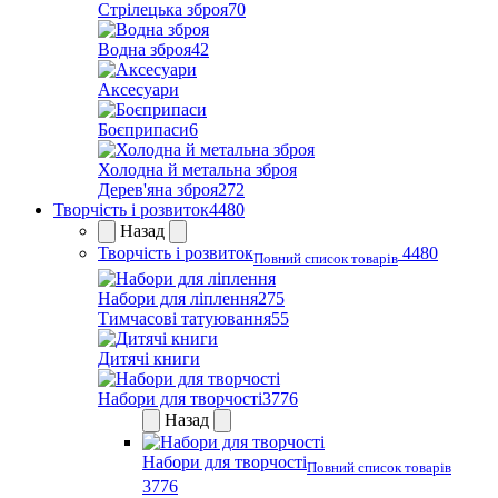
Стрілецька зброя
70
Водна зброя
42
Аксесуари
Боєприпаси
6
Холодна й метальна зброя
Дерев'яна зброя
272
Творчість і розвиток
4480
Назад
Творчість і розвиток
4480
Повний список товарів
Набори для ліплення
275
Тимчасові татуювання
55
Дитячі книги
Набори для творчості
3776
Назад
Набори для творчості
Повний список товарів
3776