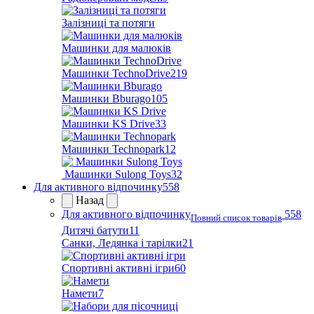
Залізниці та потяги
Машинки для малюків
Машинки TechnoDrive
219
Машинки Bburago
105
Машинки KS Drive
33
Машинки Technopark
12
Машинки Sulong Toys
32
Для активного відпочинку
558
Назад
Для активного відпочинку
558
Повний список товарів
Дитячі батути
11
Санки, Ледянка і тарілки
21
Спортивні активні ігри
60
Намети
7