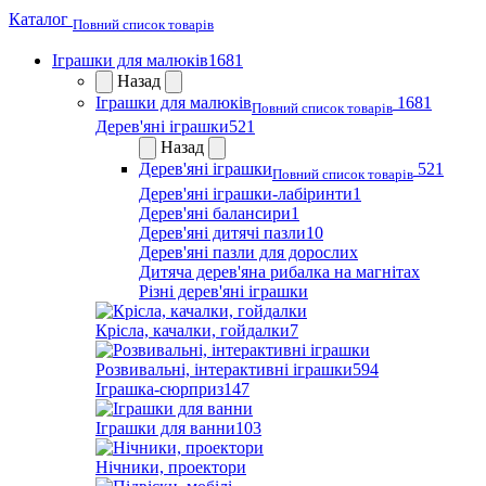
Каталог
Повний список товарів
Іграшки для малюків
1681
Назад
Іграшки для малюків
1681
Повний список товарів
Дерев'яні іграшки
521
Назад
Дерев'яні іграшки
521
Повний список товарів
Дерев'яні іграшки-лабіринти
1
Дерев'яні балансири
1
Дерев'яні дитячі пазли
10
Дерев'яні пазли для дорослих
Дитяча дерев'яна рибалка на магнітах
Різні дерев'яні іграшки
Крісла, качалки, гойдалки
7
Розвивальні, інтерактивні іграшки
594
Іграшка-сюрприз
147
Іграшки для ванни
103
Нічники, проектори