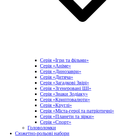
Серія «Ігри та фільми»
Серія «Аніме»
Серія «Динозаври»
Серія «Дитяча»
Серія «Загадкові Звірі»
Серія «Згенеровані ШІ»
Серія «Знаки Зодіаку»
Серія «Криптовалюти»
Серія «Круглі»
Серія «Міста-герої та патріотичні»
Серія «Планети та зірки»
Серія «Спорт»
Головоломки
Сюжетно-рольові набори