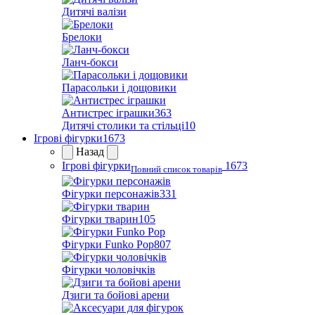
Дитячі валізи
Брелоки
Ланч-бокси
Парасольки і дощовики
Антистрес іграшки
363
Дитячі столики та стільці
10
Ігрові фігурки
1673
Назад
Ігрові фігурки
1673
Повний список товарів
Фігурки персонажів
331
Фігурки тварин
105
Фігурки Funko Pop
807
Фігурки чоловічків
Дзиги та бойові арени