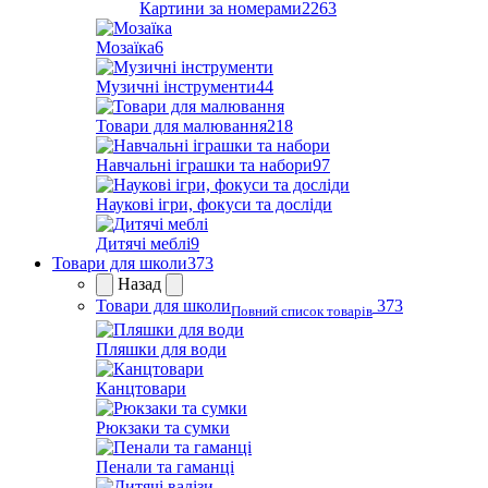
Картини за номерами
2263
Мозаїка
6
Музичні інструменти
44
Товари для малювання
218
Навчальні іграшки та набори
97
Наукові ігри, фокуси та досліди
Дитячі меблі
9
Товари для школи
373
Назад
Товари для школи
373
Повний список товарів
Пляшки для води
Канцтовари
Рюкзаки та сумки
Пенали та гаманці