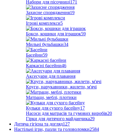
Набори для пісочниці
171
Захисне спорядження
19
Ігрові комплекси
5
Бокси, кошики для іграшок
59
Мильні бульбашки
34
Басейни
59
Каркасні басейни
46
Аксесуари для плавання
Круги, нарукавники, жилети, м'ячі
Матраци, меблі, плотики
Кульки для сухого басейну
17
Насоси для матрасів та гумових виробів
20
Гірки для дитячого майданчика
29
Дитяча гігієна та догляд
127
Настільні ігри, пазли та головоломки
2584