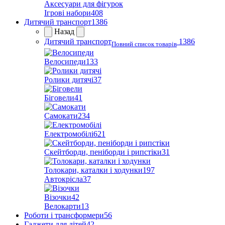
Аксесуари для фігурок
Ігрові набори
408
Дитячий транспорт
1386
Назад
Дитячий транспорт
1386
Повний список товарів
Велосипеди
133
Ролики дитячі
37
Біговели
41
Самокати
234
Електромобілі
621
Скейтборди, пеніборди і рипстіки
31
Толокари, каталки і ходунки
197
Автокрісла
37
Візочки
42
Велокарти
13
Роботи і трансформери
56
Гаджети для дітей
42