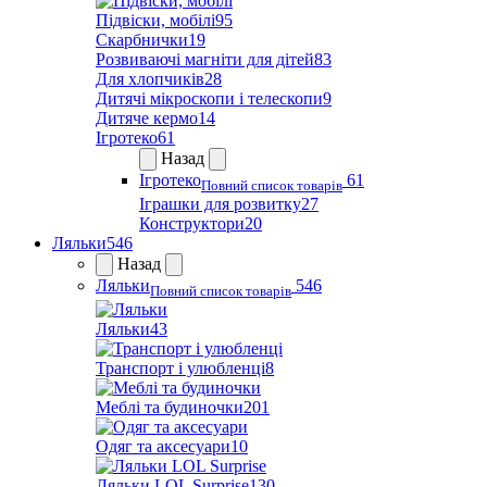
Підвіски, мобілі
95
Скарбнички
19
Розвиваючі магніти для дітей
83
Для хлопчиків
28
Дитячі мікроскопи і телескопи
9
Дитяче кермо
14
Ігротеко
61
Назад
Ігротеко
61
Повний список товарів
Іграшки для розвитку
27
Конструктори
20
Ляльки
546
Назад
Ляльки
546
Повний список товарів
Ляльки
43
Транспорт і улюбленці
8
Меблі та будиночки
201
Одяг та аксесуари
10
Ляльки LOL Surprise
130