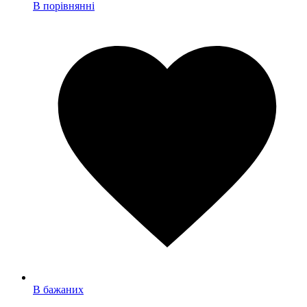
В порівнянні
В бажаних