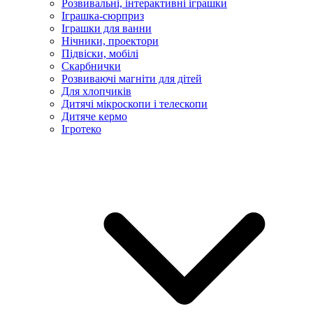
Розвивальні, інтерактивні іграшки
Іграшка-сюрприз
Іграшки для ванни
Нічники, проектори
Підвіски, мобілі
Скарбнички
Розвиваючі магніти для дітей
Для хлопчиків
Дитячі мікроскопи і телескопи
Дитяче кермо
Ігротеко