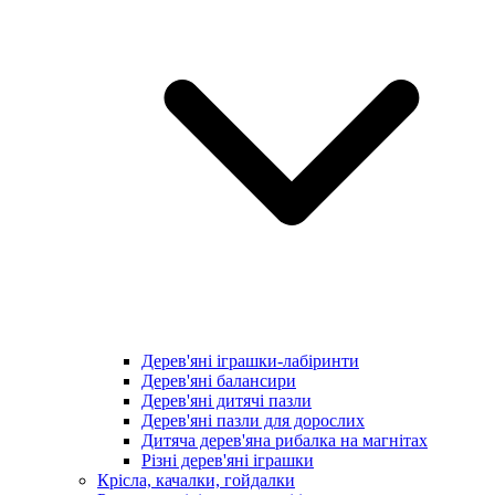
Дерев'яні іграшки-лабіринти
Дерев'яні балансири
Дерев'яні дитячі пазли
Дерев'яні пазли для дорослих
Дитяча дерев'яна рибалка на магнітах
Різні дерев'яні іграшки
Крісла, качалки, гойдалки