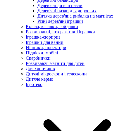
Дерев'яні балансири
Дерев'яні дитячі пазли
Дерев'яні пазли для дорослих
Дитяча дерев'яна рибалка на магнітах
Різні дерев'яні іграшки
Крісла, качалки, гойдалки
Розвивальні, інтерактивні іграшки
Іграшка-сюрприз
Іграшки для ванни
Нічники, проектори
Підвіски, мобілі
Скарбнички
Розвиваючі магніти для дітей
Для хлопчиків
Дитячі мікроскопи і телескопи
Дитяче кермо
Ігротеко