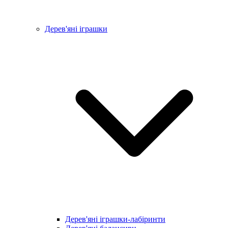
Дерев'яні іграшки
Дерев'яні іграшки-лабіринти