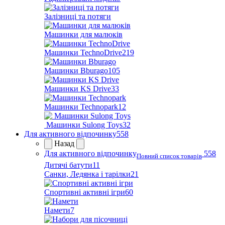
Залізниці та потяги
Машинки для малюків
Машинки TechnoDrive
219
Машинки Bburago
105
Машинки KS Drive
33
Машинки Technopark
12
Машинки Sulong Toys
32
Для активного відпочинку
558
Назад
Для активного відпочинку
558
Повний список товарів
Дитячі батути
11
Санки, Ледянка і тарілки
21
Спортивні активні ігри
60
Намети
7