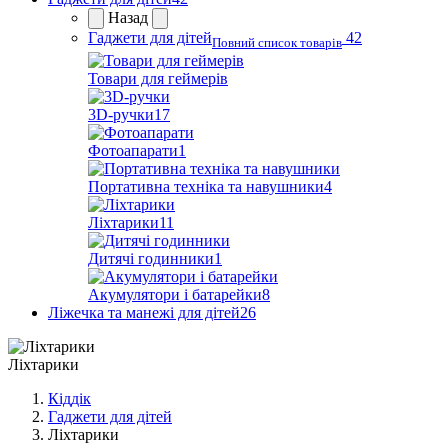
Назад
Гаджети для дітей
42
Повний список товарів
Товари для геймерів
3D-ручки
17
Фотоапарати
1
Портативна техніка та навушники
4
Ліхтарики
11
Дитячі годинники
1
Акумулятори і батарейки
8
Ліжечка та манежі для дітей
26
Ліхтарики
Кіддік
Гаджети для дітей
Ліхтарики