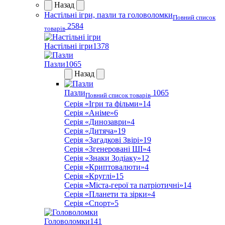
Назад
Настільні ігри, пазли та головоломки
Повний список
2584
товарів
Настільні ігри
1378
Пазли
1065
Назад
Пазли
1065
Повний список товарів
Серія «Ігри та фільми»
14
Серія «Аніме»
6
Серія «Динозаври»
4
Серія «Дитяча»
19
Серія «Загадкові Звірі»
19
Серія «Згенеровані ШІ»
4
Серія «Знаки Зодіаку»
12
Серія «Криптовалюти»
4
Серія «Круглі»
15
Серія «Міста-герої та патріотичні»
14
Серія «Планети та зірки»
4
Серія «Спорт»
5
Головоломки
141