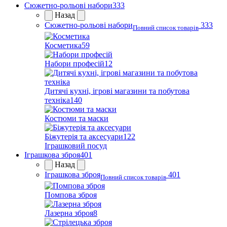
Сюжетно-рольові набори
333
Назад
Сюжетно-рольові набори
333
Повний список товарів
Косметика
59
Набори професій
12
Дитячі кухні, ігрові магазини та побутова
техніка
140
Костюми та маски
Біжутерія та аксесуари
122
Іграшковий посуд
Іграшкова зброя
401
Назад
Іграшкова зброя
401
Повний список товарів
Помпова зброя
Лазерна зброя
8