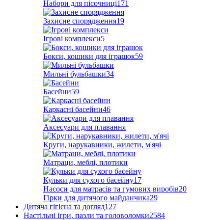
Набори для пісочниці
171
Захисне спорядження
19
Ігрові комплекси
5
Бокси, кошики для іграшок
59
Мильні бульбашки
34
Басейни
59
Каркасні басейни
46
Аксесуари для плавання
Круги, нарукавники, жилети, м'ячі
Матраци, меблі, плотики
Кульки для сухого басейну
17
Насоси для матрасів та гумових виробів
20
Гірки для дитячого майданчика
29
Дитяча гігієна та догляд
127
Настільні ігри, пазли та головоломки
2584