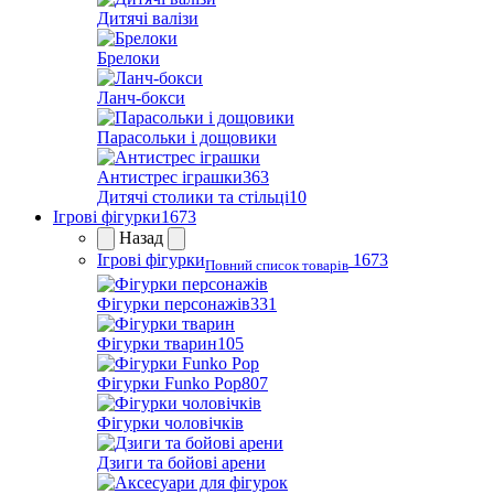
Дитячі валізи
Брелоки
Ланч-бокси
Парасольки і дощовики
Антистрес іграшки
363
Дитячі столики та стільці
10
Ігрові фігурки
1673
Назад
Ігрові фігурки
1673
Повний список товарів
Фігурки персонажів
331
Фігурки тварин
105
Фігурки Funko Pop
807
Фігурки чоловічків
Дзиги та бойові арени