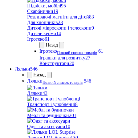
Підвіски, мобілі
95
Скарбнички
19
Розвиваючі магніти для дітей
83
Для хлопчиків
28
Дитячі мікроскопи і телескопи
9
Дитяче кермо
14
Ігротеко
61
Назад
Ігротеко
61
Повний список товарів
Іграшки для розвитку
27
Конструктори
20
Ляльки
546
Назад
Ляльки
546
Повний список товарів
Ляльки
43
Транспорт і улюбленці
8
Меблі та будиночки
201
Одяг та аксесуари
10
Ляльки LOL Surprise
130