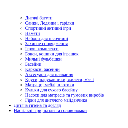
Дитячі батути
Санки, Ледянка і тарілки
Спортивні активні ігри
Намети
Набори для пісочниці
Захисне спорядження
Ігрові комплекси
Бокси, кошики для іграшок
Мильні бульбашки
Басейни
Каркасні басейни
Аксесуари для плавання
Круги, нарукавники, жилети, м'ячі
Матраци, меблі, плотики
Кульки для сухого басейну
Насоси для матрасів та гумових виробів
Гірки для дитячого майданчика
Дитяча гігієна та догляд
Настільні ігри, пазли та головоломки