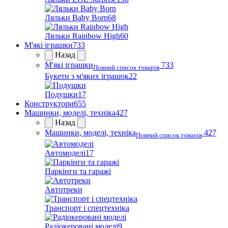
Ляльки Baby Born
68
Ляльки Rainbow High
60
М'які іграшки
733
Назад
М'які іграшки
733
Повний список товарів
Букети з м'яких іграшок
22
Подушки
17
Конструктори
655
Машинки, моделі, техніка
427
Назад
Машинки, моделі, техніка
427
Повний список товарів
Автомоделі
17
Паркінги та гаражі
Автотреки
Транспорт і спецтехніка
Радіокеровані моделі
9