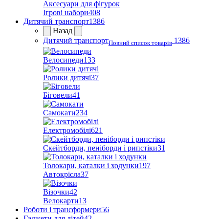
Аксесуари для фігурок
Ігрові набори
408
Дитячий транспорт
1386
Назад
Дитячий транспорт
1386
Повний список товарів
Велосипеди
133
Ролики дитячі
37
Біговели
41
Самокати
234
Електромобілі
621
Скейтборди, пеніборди і рипстіки
31
Толокари, каталки і ходунки
197
Автокрісла
37
Візочки
42
Велокарти
13
Роботи і трансформери
56
Гаджети для дітей
42