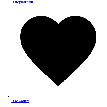
В порівнянні
В бажаних