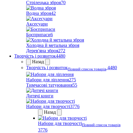
Стрілецька зброя
70
Водна зброя
42
Аксесуари
Боєприпаси
6
Холодна й метальна зброя
Дерев'яна зброя
272
Творчість і розвиток
4480
Назад
Творчість і розвиток
4480
Повний список товарів
Набори для ліплення
275
Тимчасові татуювання
55
Дитячі книги
Набори для творчості
3776
Назад
Набори для творчості
Повний список товарів
3776