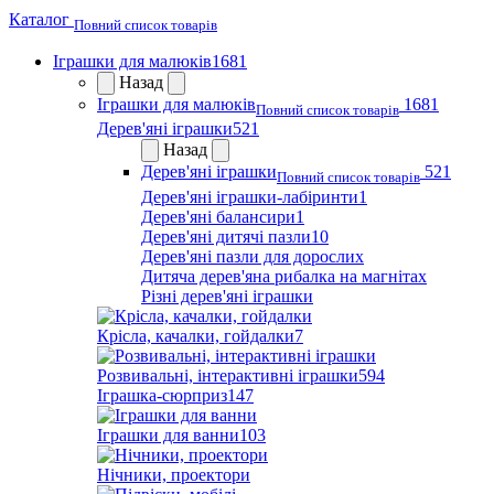
Каталог
Повний список товарів
Іграшки для малюків
1681
Назад
Іграшки для малюків
1681
Повний список товарів
Дерев'яні іграшки
521
Назад
Дерев'яні іграшки
521
Повний список товарів
Дерев'яні іграшки-лабіринти
1
Дерев'яні балансири
1
Дерев'яні дитячі пазли
10
Дерев'яні пазли для дорослих
Дитяча дерев'яна рибалка на магнітах
Різні дерев'яні іграшки
Крісла, качалки, гойдалки
7
Розвивальні, інтерактивні іграшки
594
Іграшка-сюрприз
147
Іграшки для ванни
103
Нічники, проектори