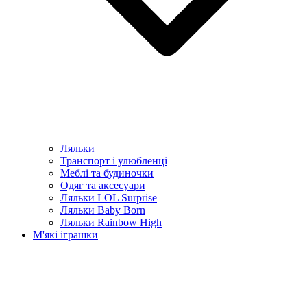
Ляльки
Транспорт і улюбленці
Меблі та будиночки
Одяг та аксесуари
Ляльки LOL Surprise
Ляльки Baby Born
Ляльки Rainbow High
М'які іграшки