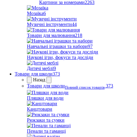
Картини за номерами
2263
Мозаїка
6
Музичні інструменти
44
Товари для малювання
218
Навчальні іграшки та набори
97
Наукові ігри, фокуси та досліди
Дитячі меблі
9
Товари для школи
373
Назад
Товари для школи
373
Повний список товарів
Пляшки для води
Канцтовари
Рюкзаки та сумки
Пенали та гаманці