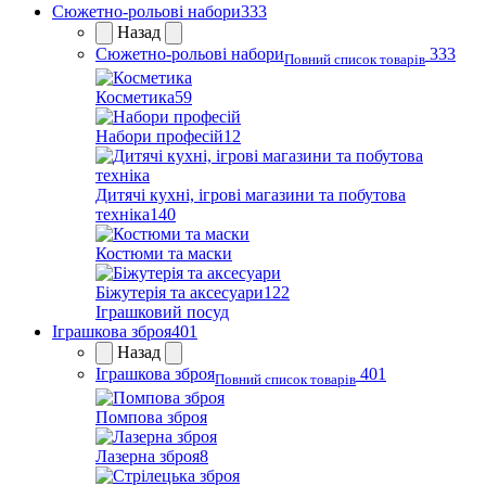
Сюжетно-рольові набори
333
Назад
Сюжетно-рольові набори
333
Повний список товарів
Косметика
59
Набори професій
12
Дитячі кухні, ігрові магазини та побутова
техніка
140
Костюми та маски
Біжутерія та аксесуари
122
Іграшковий посуд
Іграшкова зброя
401
Назад
Іграшкова зброя
401
Повний список товарів
Помпова зброя
Лазерна зброя
8