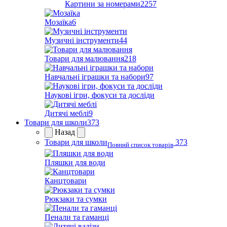
Картини за номерами
2257
Мозаїка
6
Музичні інструменти
44
Товари для малювання
218
Навчальні іграшки та набори
97
Наукові ігри, фокуси та досліди
Дитячі меблі
9
Товари для школи
373
Назад
Товари для школи
373
Повний список товарів
Пляшки для води
Канцтовари
Рюкзаки та сумки
Пенали та гаманці