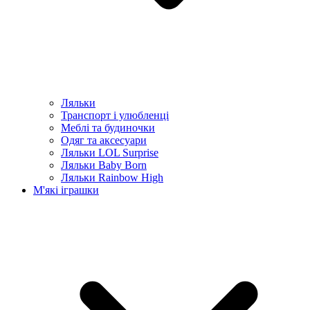
Ляльки
Транспорт і улюбленці
Меблі та будиночки
Одяг та аксесуари
Ляльки LOL Surprise
Ляльки Baby Born
Ляльки Rainbow High
М'які іграшки