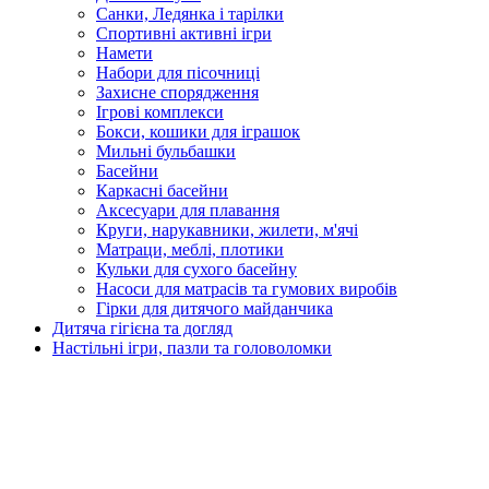
Санки, Ледянка і тарілки
Спортивні активні ігри
Намети
Набори для пісочниці
Захисне спорядження
Ігрові комплекси
Бокси, кошики для іграшок
Мильні бульбашки
Басейни
Каркасні басейни
Аксесуари для плавання
Круги, нарукавники, жилети, м'ячі
Матраци, меблі, плотики
Кульки для сухого басейну
Насоси для матрасів та гумових виробів
Гірки для дитячого майданчика
Дитяча гігієна та догляд
Настільні ігри, пазли та головоломки