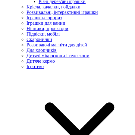
Різні дерев'яні іграшки
Крісла, качалки, гойдалки
Розвивальні, інтерактивні іграшки
Іграшка-сюрприз
Іграшки для ванни
Нічники, проектори
Підвіски, мобілі
Скарбнички
Розвиваючі магніти для дітей
Для хлопчиків
Дитячі мікроскопи і телескопи
Дитяче кермо
Ігротеко