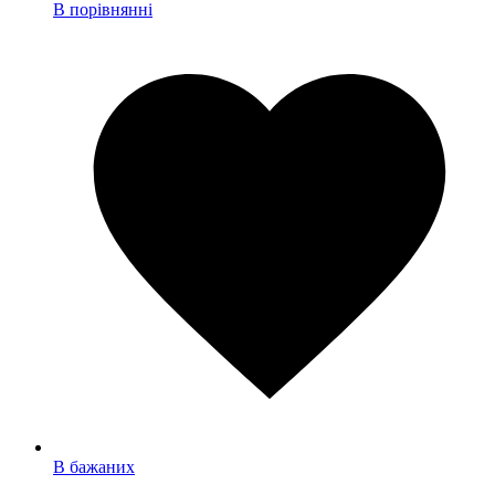
В порівнянні
В бажаних