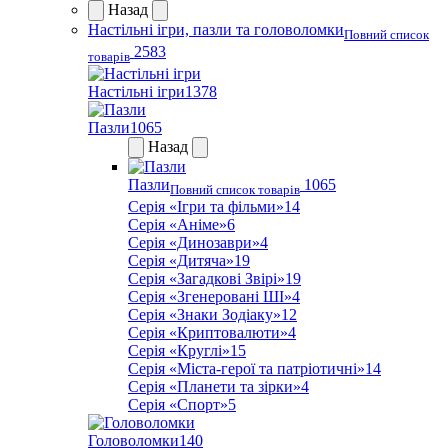
Назад
Настільні ігри, пазли та головоломки
Повний список
2583
товарів
Настільні ігри
1378
Пазли
1065
Назад
Пазли
1065
Повний список товарів
Серія «Ігри та фільми»
14
Серія «Аніме»
6
Серія «Динозаври»
4
Серія «Дитяча»
19
Серія «Загадкові Звірі»
19
Серія «Згенеровані ШІ»
4
Серія «Знаки Зодіаку»
12
Серія «Криптовалюти»
4
Серія «Круглі»
15
Серія «Міста-герої та патріотичні»
14
Серія «Планети та зірки»
4
Серія «Спорт»
5
Головоломки
140