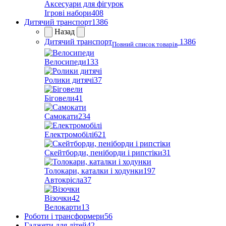
Аксесуари для фігурок
Ігрові набори
408
Дитячий транспорт
1386
Назад
Дитячий транспорт
1386
Повний список товарів
Велосипеди
133
Ролики дитячі
37
Біговели
41
Самокати
234
Електромобілі
621
Скейтборди, пеніборди і рипстіки
31
Толокари, каталки і ходунки
197
Автокрісла
37
Візочки
42
Велокарти
13
Роботи і трансформери
56
Гаджети для дітей
42