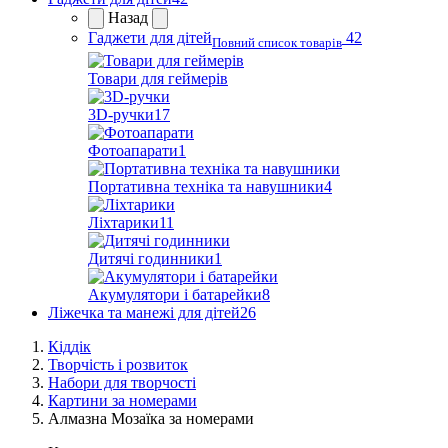
Назад
Гаджети для дітей
42
Повний список товарів
Товари для геймерів
3D-ручки
17
Фотоапарати
1
Портативна техніка та навушники
4
Ліхтарики
11
Дитячі годинники
1
Акумулятори і батарейки
8
Ліжечка та манежі для дітей
26
Кіддік
Творчість і розвиток
Набори для творчості
Картини за номерами
Алмазна Мозаїка за номерами