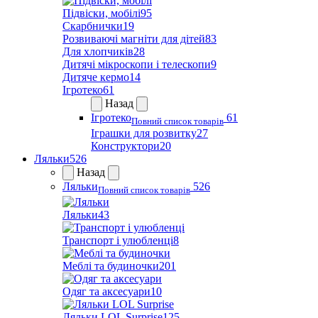
Підвіски, мобілі
95
Скарбнички
19
Розвиваючі магніти для дітей
83
Для хлопчиків
28
Дитячі мікроскопи і телескопи
9
Дитяче кермо
14
Ігротеко
61
Назад
Ігротеко
61
Повний список товарів
Іграшки для розвитку
27
Конструктори
20
Ляльки
526
Назад
Ляльки
526
Повний список товарів
Ляльки
43
Транспорт і улюбленці
8
Меблі та будиночки
201
Одяг та аксесуари
10
Ляльки LOL Surprise
125