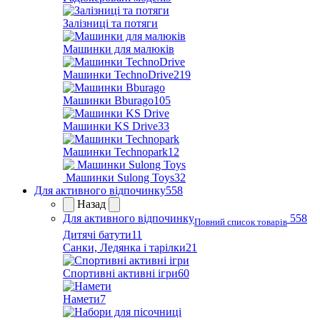
Залізниці та потяги
Машинки для малюків
Машинки TechnoDrive
219
Машинки Bburago
105
Машинки KS Drive
33
Машинки Technopark
12
Машинки Sulong Toys
32
Для активного відпочинку
558
Назад
Для активного відпочинку
558
Повний список товарів
Дитячі батути
11
Санки, Ледянка і тарілки
21
Спортивні активні ігри
60
Намети
7