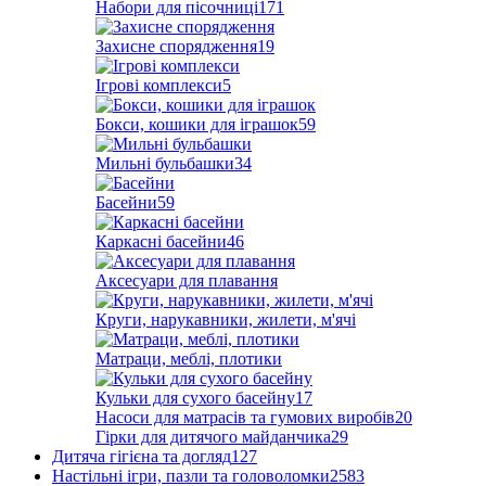
Набори для пісочниці
171
Захисне спорядження
19
Ігрові комплекси
5
Бокси, кошики для іграшок
59
Мильні бульбашки
34
Басейни
59
Каркасні басейни
46
Аксесуари для плавання
Круги, нарукавники, жилети, м'ячі
Матраци, меблі, плотики
Кульки для сухого басейну
17
Насоси для матрасів та гумових виробів
20
Гірки для дитячого майданчика
29
Дитяча гігієна та догляд
127
Настільні ігри, пазли та головоломки
2583