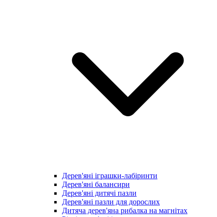
Дерев'яні іграшки-лабіринти
Дерев'яні балансири
Дерев'яні дитячі пазли
Дерев'яні пазли для дорослих
Дитяча дерев'яна рибалка на магнітах