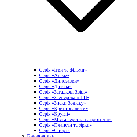
Серія «Ігри та фільми»
Серія «Аніме»
Серія «Динозаври»
Серія «Дитяча»
Серія «Загадкові Звірі»
Серія «Згенеровані ШІ»
Серія «Знаки Зодіаку»
Серія «Криптовалюти»
Серія «Круглі»
Серія «Міста-герої та патріотичні»
Серія «Планети та зірки»
Серія «Спорт»
Головоломки