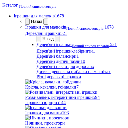
Каталог
Повний список товарів
Іграшки для малюків
1678
Назад
Іграшки для малюків
1678
Повний список товарів
Дерев'яні іграшки
521
Назад
Дерев'яні іграшки
521
Повний список товарів
Дерев'яні іграшки-лабіринти
1
Дерев'яні балансири
1
Дерев'яні дитячі пазли
10
Дерев'яні пазли для дорослих
Дитяча дерев'яна рибалка на магнітах
Різні дерев'яні іграшки
Крісла, качалки, гойдалки
7
Розвивальні, інтерактивні іграшки
594
Іграшка-сюрприз
144
Іграшки для ванни
103
Нічники, проектори