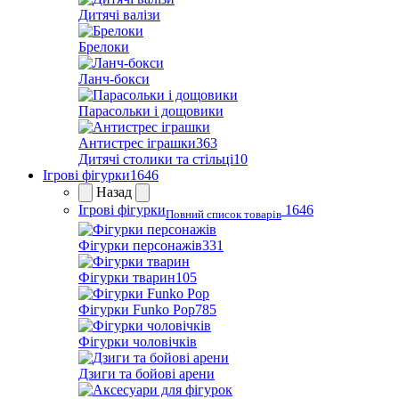
Дитячі валізи
Брелоки
Ланч-бокси
Парасольки і дощовики
Антистрес іграшки
363
Дитячі столики та стільці
10
Ігрові фігурки
1646
Назад
Ігрові фігурки
1646
Повний список товарів
Фігурки персонажів
331
Фігурки тварин
105
Фігурки Funko Pop
785
Фігурки чоловічків
Дзиги та бойові арени