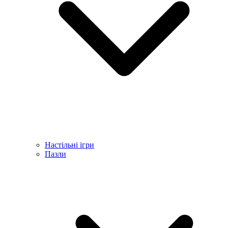
Настільні ігри
Пазли