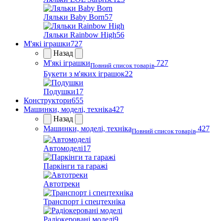
Ляльки Baby Born
57
Ляльки Rainbow High
56
М'які іграшки
727
Назад
М'які іграшки
727
Повний список товарів
Букети з м'яких іграшок
22
Подушки
17
Конструктори
655
Машинки, моделі, техніка
427
Назад
Машинки, моделі, техніка
427
Повний список товарів
Автомоделі
17
Паркінги та гаражі
Автотреки
Транспорт і спецтехніка
Радіокеровані моделі
9