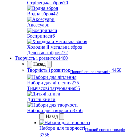
Стрілецька зброя
70
Водна зброя
42
Аксесуари
Боєприпаси
6
Холодна й метальна зброя
Дерев'яна зброя
272
Творчість і розвиток
4460
Назад
Творчість і розвиток
4460
Повний список товарів
Набори для ліплення
275
Тимчасові татуювання
55
Дитячі книги
Набори для творчості
3756
Назад
Набори для творчості
Повний список товарів
3756