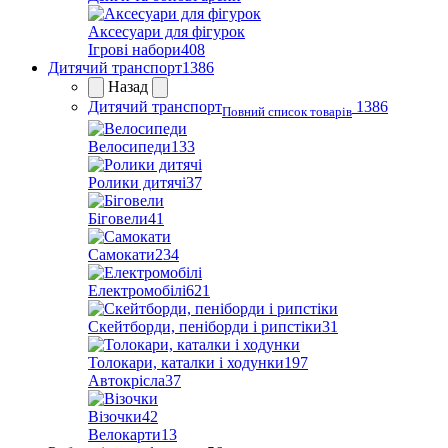
Аксесуари для фігурок
Ігрові набори
408
Дитячий транспорт
1386
Назад
Дитячий транспорт
1386
Повний список товарів
Велосипеди
133
Ролики дитячі
37
Біговели
41
Самокати
234
Електромобілі
621
Скейтборди, пеніборди і рипстіки
31
Толокари, каталки і ходунки
197
Автокрісла
37
Візочки
42
Велокарти
13