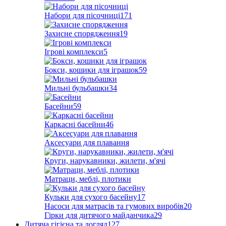
Набори для пісочниці
171
Захисне спорядження
19
Ігрові комплекси
5
Бокси, кошики для іграшок
59
Мильні бульбашки
34
Басейни
59
Каркасні басейни
46
Аксесуари для плавання
Круги, нарукавники, жилети, м'ячі
Матраци, меблі, плотики
Кульки для сухого басейну
17
Насоси для матрасів та гумових виробів
20
Гірки для дитячого майданчика
29
Дитяча гігієна та догляд
127