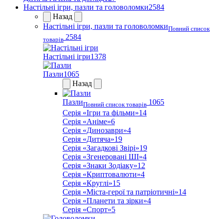
Настільні ігри, пазли та головоломки
2584
Назад
Настільні ігри, пазли та головоломки
Повний список
2584
товарів
Настільні ігри
1378
Пазли
1065
Назад
Пазли
1065
Повний список товарів
Серія «Ігри та фільми»
14
Серія «Аніме»
6
Серія «Динозаври»
4
Серія «Дитяча»
19
Серія «Загадкові Звірі»
19
Серія «Згенеровані ШІ»
4
Серія «Знаки Зодіаку»
12
Серія «Криптовалюти»
4
Серія «Круглі»
15
Серія «Міста-герої та патріотичні»
14
Серія «Планети та зірки»
4
Серія «Спорт»
5