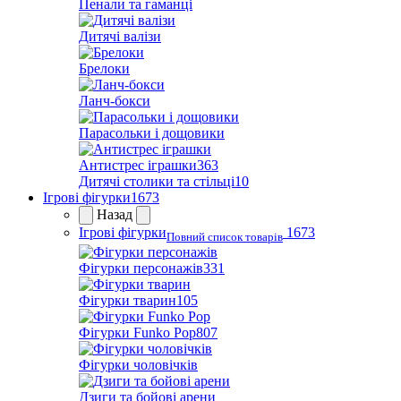
Пенали та гаманці
Дитячі валізи
Брелоки
Ланч-бокси
Парасольки і дощовики
Антистрес іграшки
363
Дитячі столики та стільці
10
Ігрові фігурки
1673
Назад
Ігрові фігурки
1673
Повний список товарів
Фігурки персонажів
331
Фігурки тварин
105
Фігурки Funko Pop
807
Фігурки чоловічків
Дзиги та бойові арени