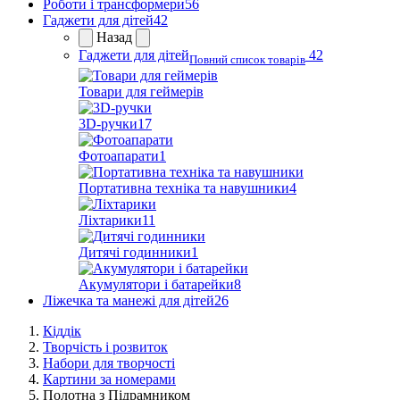
Роботи і трансформери
56
Гаджети для дітей
42
Назад
Гаджети для дітей
42
Повний список товарів
Товари для геймерів
3D-ручки
17
Фотоапарати
1
Портативна техніка та навушники
4
Ліхтарики
11
Дитячі годинники
1
Акумулятори і батарейки
8
Ліжечка та манежі для дітей
26
Кіддік
Творчість і розвиток
Набори для творчості
Картини за номерами
Полотна з Підрамником