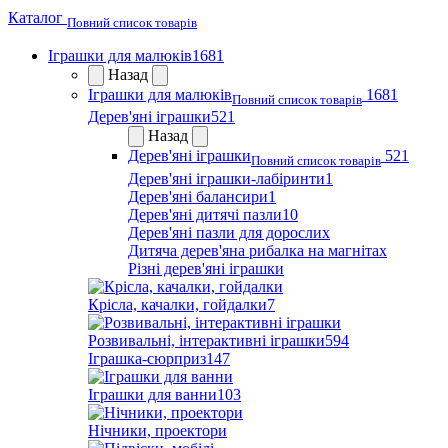
Каталог
Повний список товарів
Іграшки для малюків
1681
Назад
Іграшки для малюків
1681
Повний список товарів
Дерев'яні іграшки
521
Назад
Дерев'яні іграшки
521
Повний список товарів
Дерев'яні іграшки-лабіринти
1
Дерев'яні балансири
1
Дерев'яні дитячі пазли
10
Дерев'яні пазли для дорослих
Дитяча дерев'яна рибалка на магнітах
Різні дерев'яні іграшки
Крісла, качалки, гойдалки
7
Розвивальні, інтерактивні іграшки
594
Іграшка-сюрприз
147
Іграшки для ванни
103
Нічники, проектори