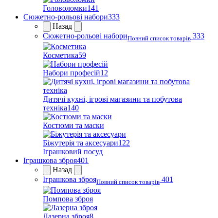
Головоломки
141
Сюжетно-рольові набори
333
Назад
Сюжетно-рольові набори
333
Повний список товарів
Косметика
59
Набори професій
12
Дитячі кухні, ігрові магазини та побутова
техніка
140
Костюми та маски
Біжутерія та аксесуари
122
Іграшковий посуд
Іграшкова зброя
401
Назад
Іграшкова зброя
401
Повний список товарів
Помпова зброя
Лазерна зброя
8