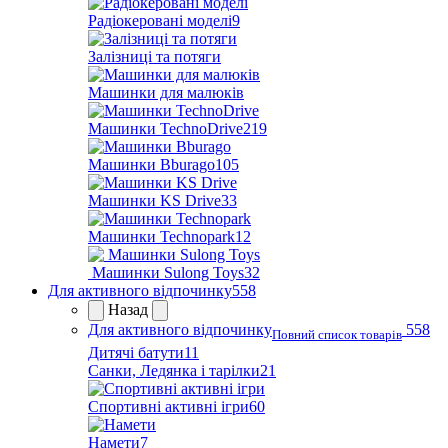
Радіокеровані моделі
9
Залізниці та потяги
Машинки для малюків
Машинки TechnoDrive
219
Машинки Bburago
105
Машинки KS Drive
33
Машинки Technopark
12
Машинки Sulong Toys
32
Для активного відпочинку
558
Назад
Для активного відпочинку
558
Повний список товарів
Дитячі батути
11
Санки, Ледянка і тарілки
21
Спортивні активні ігри
60
Намети
7