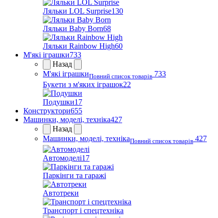
Ляльки LOL Surprise
130
Ляльки Baby Born
68
Ляльки Rainbow High
60
М'які іграшки
733
Назад
М'які іграшки
733
Повний список товарів
Букети з м'яких іграшок
22
Подушки
17
Конструктори
655
Машинки, моделі, техніка
427
Назад
Машинки, моделі, техніка
427
Повний список товарів
Автомоделі
17
Паркінги та гаражі
Автотреки
Транспорт і спецтехніка