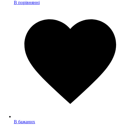
В порівнянні
В бажаних