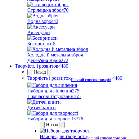
Стрілецька зброя
70
Водна зброя
42
Аксесуари
Боєприпаси
6
Холодна й метальна зброя
Дерев'яна зброя
272
Творчість і розвиток
4480
Назад
Творчість і розвиток
4480
Повний список товарів
Набори для ліплення
275
Тимчасові татуювання
55
Дитячі книги
Набори для творчості
3776
Назад
Набори для творчості
Повний список товарів