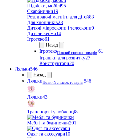
Підвіски, мобілі
95
Скарбнички
19
Розвиваючі магніти для дітей
83
Для хлопчиків
28
Дитячі мікроскопи і телескопи
9
Дитяче кермо
14
Ігротеко
61
Назад
Ігротеко
61
Повний список товарів
Іграшки для розвитку
27
Конструктори
20
Ляльки
546
Назад
Ляльки
546
Повний список товарів
Ляльки
43
Транспорт і улюбленці
8
Меблі та будиночки
201
Одяг та аксесуари
10