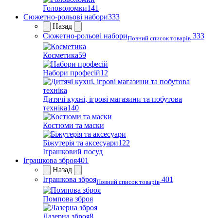
Головоломки
141
Сюжетно-рольові набори
333
Назад
Сюжетно-рольові набори
333
Повний список товарів
Косметика
59
Набори професій
12
Дитячі кухні, ігрові магазини та побутова
техніка
140
Костюми та маски
Біжутерія та аксесуари
122
Іграшковий посуд
Іграшкова зброя
401
Назад
Іграшкова зброя
401
Повний список товарів
Помпова зброя
Лазерна зброя
8