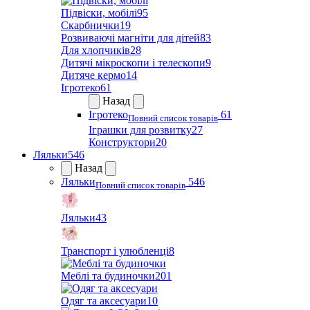
Підвіски, мобілі
95
Скарбнички
19
Розвиваючі магніти для дітей
83
Для хлопчиків
28
Дитячі мікроскопи і телескопи
9
Дитяче кермо
14
Ігротеко
61
Назад
Ігротеко
61
Повний список товарів
Іграшки для розвитку
27
Конструктори
20
Ляльки
546
Назад
Ляльки
546
Повний список товарів
Ляльки
43
Транспорт і улюбленці
8
Меблі та будиночки
201
Одяг та аксесуари
10