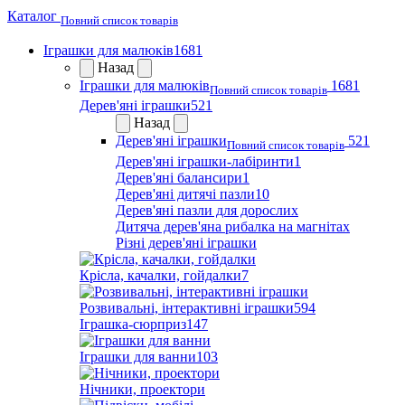
Каталог
Повний список товарів
Іграшки для малюків
1681
Назад
Іграшки для малюків
1681
Повний список товарів
Дерев'яні іграшки
521
Назад
Дерев'яні іграшки
521
Повний список товарів
Дерев'яні іграшки-лабіринти
1
Дерев'яні балансири
1
Дерев'яні дитячі пазли
10
Дерев'яні пазли для дорослих
Дитяча дерев'яна рибалка на магнітах
Різні дерев'яні іграшки
Крісла, качалки, гойдалки
7
Розвивальні, інтерактивні іграшки
594
Іграшка-сюрприз
147
Іграшки для ванни
103
Нічники, проектори