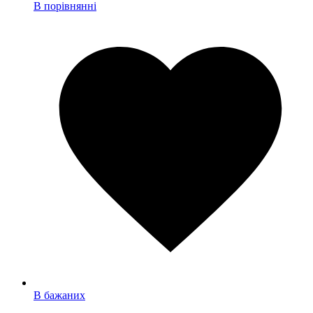
В порівнянні
В бажаних