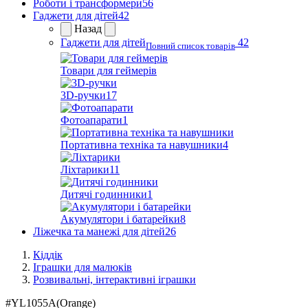
Роботи і трансформери
56
Гаджети для дітей
42
Назад
Гаджети для дітей
42
Повний список товарів
Товари для геймерів
3D-ручки
17
Фотоапарати
1
Портативна техніка та навушники
4
Ліхтарики
11
Дитячі годинники
1
Акумулятори і батарейки
8
Ліжечка та манежі для дітей
26
Кіддік
Іграшки для малюків
Розвивальні, інтерактивні іграшки
#
YL1055A(Orange)