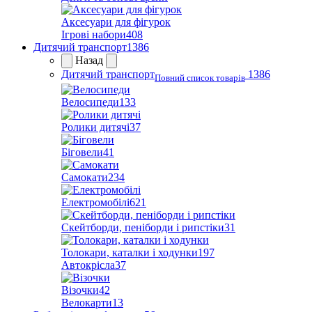
Аксесуари для фігурок
Ігрові набори
408
Дитячий транспорт
1386
Назад
Дитячий транспорт
1386
Повний список товарів
Велосипеди
133
Ролики дитячі
37
Біговели
41
Самокати
234
Електромобілі
621
Скейтборди, пеніборди і рипстіки
31
Толокари, каталки і ходунки
197
Автокрісла
37
Візочки
42
Велокарти
13