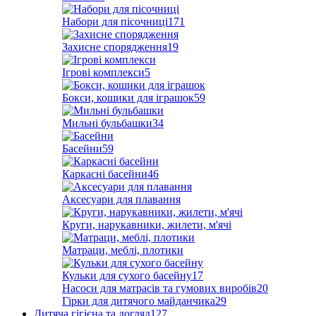
Набори для пісочниці
171
Захисне спорядження
19
Ігрові комплекси
5
Бокси, кошики для іграшок
59
Мильні бульбашки
34
Басейни
59
Каркасні басейни
46
Аксесуари для плавання
Круги, нарукавники, жилети, м'ячі
Матраци, меблі, плотики
Кульки для сухого басейну
17
Насоси для матрасів та гумових виробів
20
Гірки для дитячого майданчика
29
Дитяча гігієна та догляд
127