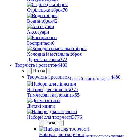
Стрілецька зброя
70
Водна зброя
42
Аксесуари
Боєприпаси
6
Холодна й метальна зброя
Дерев'яна зброя
272
Творчість і розвиток
4480
Назад
Творчість і розвиток
4480
Повний список товарів
Набори для ліплення
275
Тимчасові татуювання
55
Дитячі книги
Набори для творчості
3776
Назад
Набори для творчості
Повний список товарів