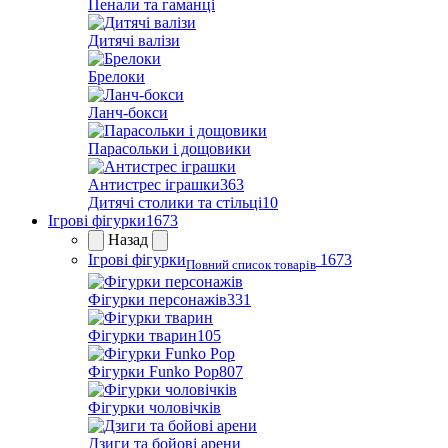
Пенали та гаманці
Дитячі валізи
Брелоки
Ланч-бокси
Парасольки і дощовики
Антистрес іграшки
363
Дитячі столики та стільці
10
Ігрові фігурки
1673
Назад
Ігрові фігурки
1673
Повний список товарів
Фігурки персонажів
331
Фігурки тварин
105
Фігурки Funko Pop
807
Фігурки чоловічків
Дзиги та бойові арени