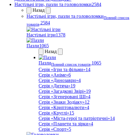
Настільні ігри, пазли та головоломки
2584
Назад
Настільні ігри, пазли та головоломки
Повний список
2584
товарів
Настільні ігри
1378
Пазли
1065
Назад
Пазли
1065
Повний список товарів
Серія «Ігри та фільми»
14
Серія «Аніме»
6
Серія «Динозаври»
4
Серія «Дитяча»
19
Серія «Загадкові Звірі»
19
Серія «Згенеровані ШІ»
4
Серія «Знаки Зодіаку»
12
Серія «Криптовалюти»
4
Серія «Круглі»
15
Серія «Міста-герої та патріотичні»
14
Серія «Планети та зірки»
4
Серія «Спорт»
5