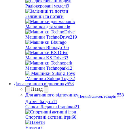
Радіокеровані моделі
9
Залізниці та потяги
Машинки для малюків
Машинки TechnoDrive
219
Машинки Bburago
105
Машинки KS Drive
33
Машинки Technopark
12
Машинки Sulong Toys
32
Для активного відпочинку
558
Назад
Для активного відпочинку
558
Повний список товарів
Дитячі батути
11
Санки, Ледянка і тарілки
21
Спортивні активні ігри
60
Намети
7