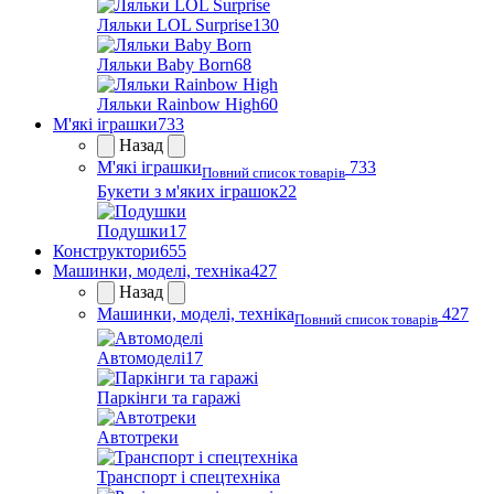
Ляльки LOL Surprise
130
Ляльки Baby Born
68
Ляльки Rainbow High
60
М'які іграшки
733
Назад
М'які іграшки
733
Повний список товарів
Букети з м'яких іграшок
22
Подушки
17
Конструктори
655
Машинки, моделі, техніка
427
Назад
Машинки, моделі, техніка
427
Повний список товарів
Автомоделі
17
Паркінги та гаражі
Автотреки
Транспорт і спецтехніка