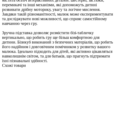
містить безліч інтерактивних деталей: шестерні, застібки,
перемикачі та інші механізми, які допоможуть дитині
розвивати дрібну моторику, увагу та логічне мислення.
Завдяки такій різноманітності, малюк може експериментувати
та досліджувати нові можливості, що сприяє самостійному
навчанню через гру.
Зручна підставка дозволяє розмістити бізі-табличку
вертикально, що робить гру ще більш комфортною для
дитини. Бізикуб виконаний з безпечних матеріалів, що робить
його надійним і довговічним помічником у розвитку вашого
малюка. Ідеально підходить для дітей, які активно цікавляться
навколишнім світом, та для батьків, що прагнуть підтримати
їхні пізнавальні здібності.
Схожі товари