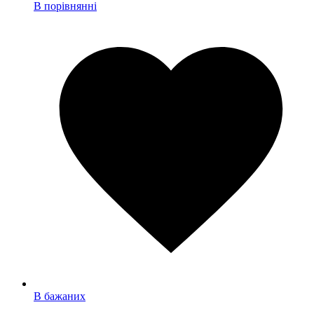
В порівнянні
В бажаних