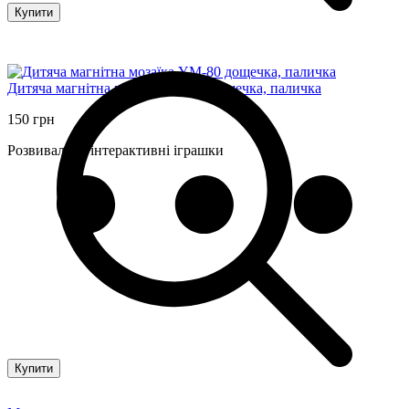
Купити
Дитяча магнітна мозаїка YM-80 дощечка, паличка
150 грн
Розвивальні, інтерактивні іграшки
Купити