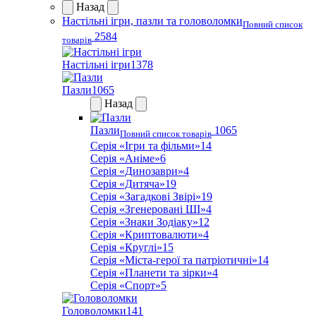
Назад
Настільні ігри, пазли та головоломки
Повний список
2584
товарів
Настільні ігри
1378
Пазли
1065
Назад
Пазли
1065
Повний список товарів
Серія «Ігри та фільми»
14
Серія «Аніме»
6
Серія «Динозаври»
4
Серія «Дитяча»
19
Серія «Загадкові Звірі»
19
Серія «Згенеровані ШІ»
4
Серія «Знаки Зодіаку»
12
Серія «Криптовалюти»
4
Серія «Круглі»
15
Серія «Міста-герої та патріотичні»
14
Серія «Планети та зірки»
4
Серія «Спорт»
5
Головоломки
141