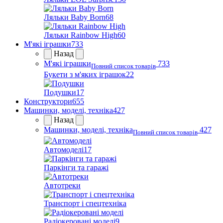
Ляльки Baby Born
68
Ляльки Rainbow High
60
М'які іграшки
733
Назад
М'які іграшки
733
Повний список товарів
Букети з м'яких іграшок
22
Подушки
17
Конструктори
655
Машинки, моделі, техніка
427
Назад
Машинки, моделі, техніка
427
Повний список товарів
Автомоделі
17
Паркінги та гаражі
Автотреки
Транспорт і спецтехніка
Радіокеровані моделі
9