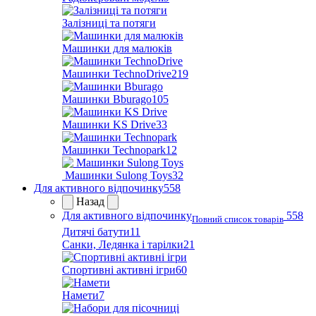
Залізниці та потяги
Машинки для малюків
Машинки TechnoDrive
219
Машинки Bburago
105
Машинки KS Drive
33
Машинки Technopark
12
Машинки Sulong Toys
32
Для активного відпочинку
558
Назад
Для активного відпочинку
558
Повний список товарів
Дитячі батути
11
Санки, Ледянка і тарілки
21
Спортивні активні ігри
60
Намети
7