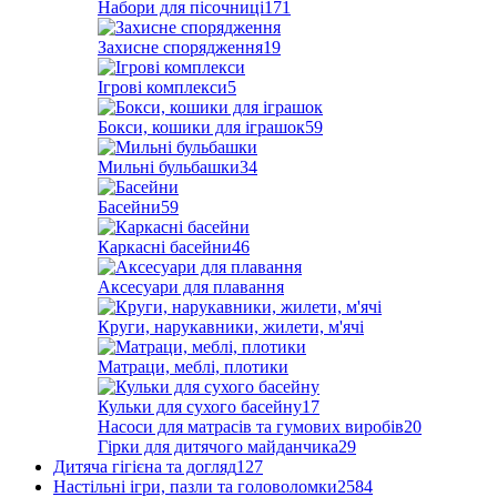
Набори для пісочниці
171
Захисне спорядження
19
Ігрові комплекси
5
Бокси, кошики для іграшок
59
Мильні бульбашки
34
Басейни
59
Каркасні басейни
46
Аксесуари для плавання
Круги, нарукавники, жилети, м'ячі
Матраци, меблі, плотики
Кульки для сухого басейну
17
Насоси для матрасів та гумових виробів
20
Гірки для дитячого майданчика
29
Дитяча гігієна та догляд
127
Настільні ігри, пазли та головоломки
2584