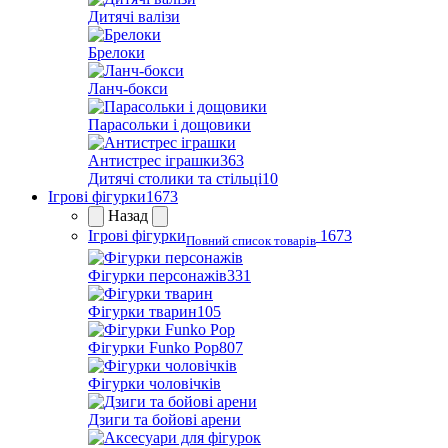
Дитячі валізи
Брелоки
Ланч-бокси
Парасольки і дощовики
Антистрес іграшки
363
Дитячі столики та стільці
10
Ігрові фігурки
1673
Назад
Ігрові фігурки
1673
Повний список товарів
Фігурки персонажів
331
Фігурки тварин
105
Фігурки Funko Pop
807
Фігурки чоловічків
Дзиги та бойові арени