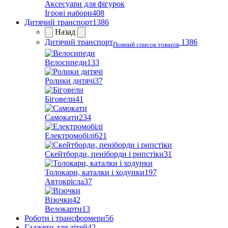
Аксесуари для фігурок
Ігрові набори
408
Дитячий транспорт
1386
Назад
Дитячий транспорт
1386
Повний список товарів
Велосипеди
133
Ролики дитячі
37
Біговели
41
Самокати
234
Електромобілі
621
Скейтборди, пеніборди і рипстіки
31
Толокари, каталки і ходунки
197
Автокрісла
37
Візочки
42
Велокарти
13
Роботи і трансформери
56
Гаджети для дітей
42