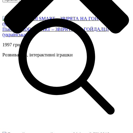
Піаніно KIDDI SMART – ЗВІРЯТА НА ГОЙДАЛЦІ
(українська)
1997 грн
Розвивальні, інтерактивні іграшки