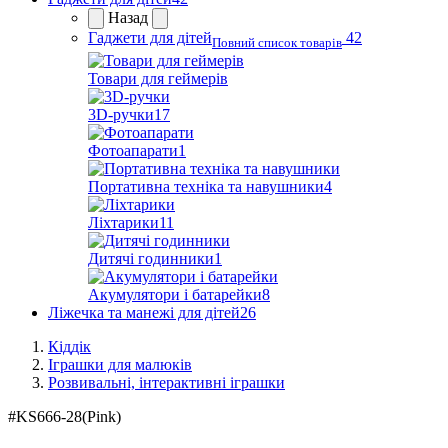
Назад
Гаджети для дітей
42
Повний список товарів
Товари для геймерів
3D-ручки
17
Фотоапарати
1
Портативна техніка та навушники
4
Ліхтарики
11
Дитячі годинники
1
Акумулятори і батарейки
8
Ліжечка та манежі для дітей
26
Кіддік
Іграшки для малюків
Розвивальні, інтерактивні іграшки
#
KS666-28(Pink)