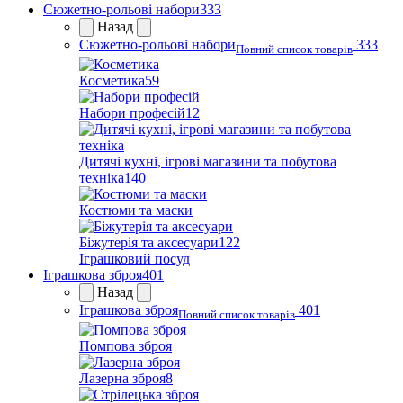
Сюжетно-рольові набори
333
Назад
Сюжетно-рольові набори
333
Повний список товарів
Косметика
59
Набори професій
12
Дитячі кухні, ігрові магазини та побутова
техніка
140
Костюми та маски
Біжутерія та аксесуари
122
Іграшковий посуд
Іграшкова зброя
401
Назад
Іграшкова зброя
401
Повний список товарів
Помпова зброя
Лазерна зброя
8