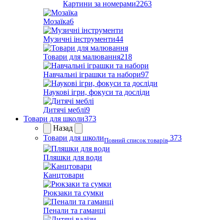
Картини за номерами
2263
Мозаїка
6
Музичні інструменти
44
Товари для малювання
218
Навчальні іграшки та набори
97
Наукові ігри, фокуси та досліди
Дитячі меблі
9
Товари для школи
373
Назад
Товари для школи
373
Повний список товарів
Пляшки для води
Канцтовари
Рюкзаки та сумки
Пенали та гаманці