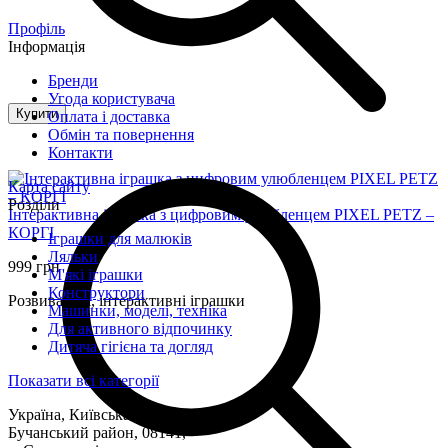
Профіль
Інформація
Бренди
Угода користувача
Купити
Оплата і доставка
Обмін та повернення
Контакти
Карта сайту
Розділи
Інтерактивна іграшка з цифровим улюбленцем PIXEL PETZ –
КОРГІ
Іграшки для малюків
Ляльки
999 грн
М'які іграшки
Конструктори
Розвивальні, інтерактивні іграшки
Машинки, моделі, техніка
Для активного відпочинку
Дитяча гігієна та догляд
Показати всі категорії
Україна, Київська область,
Бучанський район, 08141,