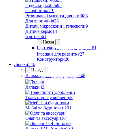
Підвіски, мобілі
95
Скарбнички
19
Розвиваючі магніти для дітей
83
Для хлопчиків
28
Дитячі мікроскопи і телескопи
9
Дитяче кермо
14
Ігротеко
61
Назад
Ігротеко
61
Повний список товарів
Іграшки для розвитку
27
Конструктори
20
Ляльки
546
Назад
Ляльки
546
Повний список товарів
Ляльки
43
Транспорт і улюбленці
8
Меблі та будиночки
201
Одяг та аксесуари
10
Ляльки LOL Surprise
130