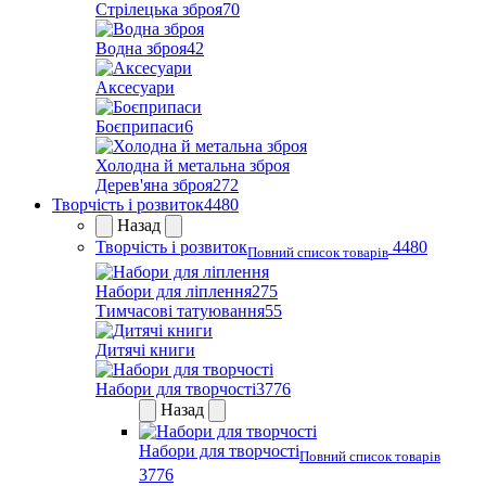
Стрілецька зброя
70
Водна зброя
42
Аксесуари
Боєприпаси
6
Холодна й метальна зброя
Дерев'яна зброя
272
Творчість і розвиток
4480
Назад
Творчість і розвиток
4480
Повний список товарів
Набори для ліплення
275
Тимчасові татуювання
55
Дитячі книги
Набори для творчості
3776
Назад
Набори для творчості
Повний список товарів
3776