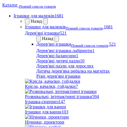
Каталог
Повний список товарів
Іграшки для малюків
1681
Назад
Іграшки для малюків
1681
Повний список товарів
Дерев'яні іграшки
521
Назад
Дерев'яні іграшки
521
Повний список товарів
Дерев'яні іграшки-лабіринти
1
Дерев'яні балансири
1
Дерев'яні дитячі пазли
10
Дерев'яні пазли для дорослих
Дитяча дерев'яна рибалка на магнітах
Різні дерев'яні іграшки
Крісла, качалки, гойдалки
7
Розвивальні, інтерактивні іграшки
594
Іграшка-сюрприз
147
Іграшки для ванни
103
Нічники, проектори