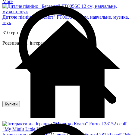
More
Дитяче піаніно "Бегемот" FT0056C 12 см, навчальне, музика,
звук
310 грн
Розвивальні, інтерактивні іграшки
Купити
Інтерактивна іграшка "Малятко Коала" Furreal 28152 серії "My