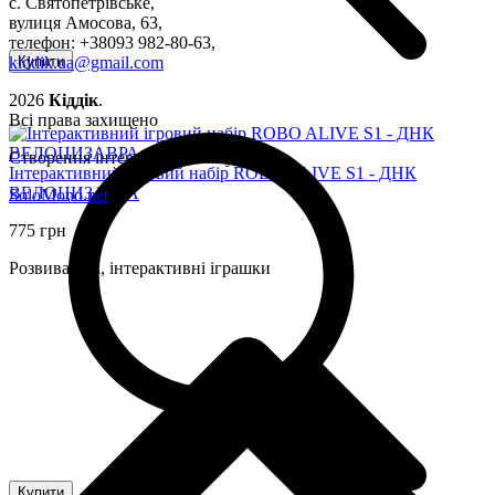
с. Святопетрівське,
вулиця Амосова, 63,
телефон: +38093 982-80-63,
kiddik.ua@gmail.com
Купити
2026
Кіддік
.
Всі права захищено
Створення інтернет-магазину
Інтерактивний ігровий набір ROBO ALIVE S1 - ДНК
ВЕЛОЦИЗАВРА
SoloMono.net
775 грн
Розвивальні, інтерактивні іграшки
Купити