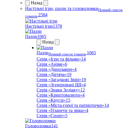
Назад
Настільні ігри, пазли та головоломки
Повний список
2584
товарів
Настільні ігри
1378
Пазли
1065
Назад
Пазли
1065
Повний список товарів
Серія «Ігри та фільми»
14
Серія «Аніме»
6
Серія «Динозаври»
4
Серія «Дитяча»
19
Серія «Загадкові Звірі»
19
Серія «Згенеровані ШІ»
4
Серія «Знаки Зодіаку»
12
Серія «Криптовалюти»
4
Серія «Круглі»
15
Серія «Міста-герої та патріотичні»
14
Серія «Планети та зірки»
4
Серія «Спорт»
5
Головоломки
141