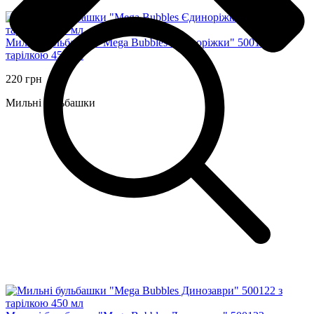
Мильні бульбашки "Mega Bubbles Єдиноріжки" 500118 з
тарілкою 450 мл
220 грн
Мильні бульбашки