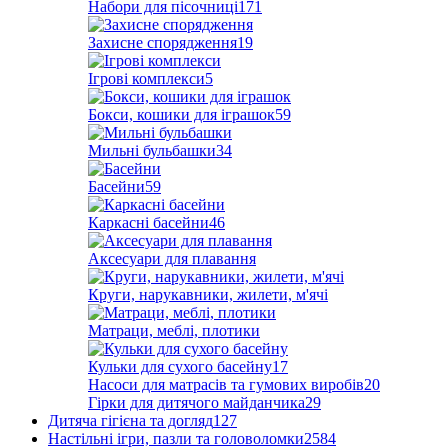
Набори для пісочниці
171
Захисне спорядження
19
Ігрові комплекси
5
Бокси, кошики для іграшок
59
Мильні бульбашки
34
Басейни
59
Каркасні басейни
46
Аксесуари для плавання
Круги, нарукавники, жилети, м'ячі
Матраци, меблі, плотики
Кульки для сухого басейну
17
Насоси для матрасів та гумових виробів
20
Гірки для дитячого майданчика
29
Дитяча гігієна та догляд
127
Настільні ігри, пазли та головоломки
2584