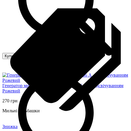
Купити
Генератор мильних бульбашок 3939-136 A, з підсвічуванням
Рожевий
270 грн
Мильні бульбашки
Знижка