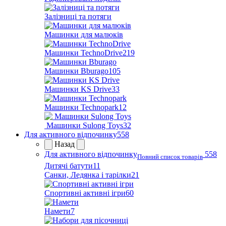
Залізниці та потяги
Машинки для малюків
Машинки TechnoDrive
219
Машинки Bburago
105
Машинки KS Drive
33
Машинки Technopark
12
Машинки Sulong Toys
32
Для активного відпочинку
558
Назад
Для активного відпочинку
558
Повний список товарів
Дитячі батути
11
Санки, Ледянка і тарілки
21
Спортивні активні ігри
60
Намети
7