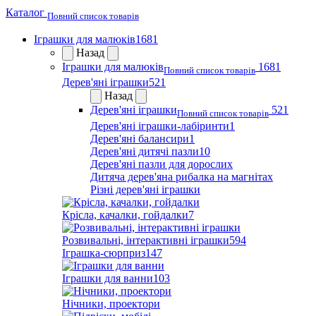
Каталог
Повний список товарів
Іграшки для малюків
1681
Назад
Іграшки для малюків
1681
Повний список товарів
Дерев'яні іграшки
521
Назад
Дерев'яні іграшки
521
Повний список товарів
Дерев'яні іграшки-лабіринти
1
Дерев'яні балансири
1
Дерев'яні дитячі пазли
10
Дерев'яні пазли для дорослих
Дитяча дерев'яна рибалка на магнітах
Різні дерев'яні іграшки
Крісла, качалки, гойдалки
7
Розвивальні, інтерактивні іграшки
594
Іграшка-сюрприз
147
Іграшки для ванни
103
Нічники, проектори