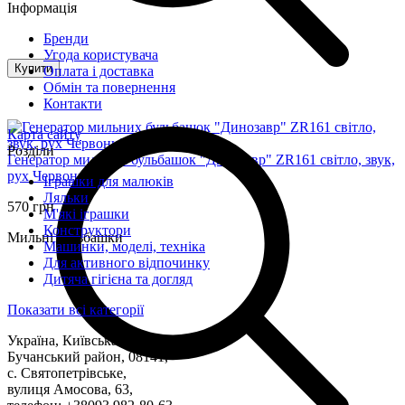
Інформація
Бренди
Угода користувача
Купити
Оплата і доставка
Обмін та повернення
Контакти
Карта сайту
Розділи
Генератор мильних бульбашок "Динозавр" ZR161 світло, звук,
рух Червоний
Іграшки для малюків
Ляльки
570 грн
М'які іграшки
Конструктори
Мильні бульбашки
Машинки, моделі, техніка
Для активного відпочинку
Дитяча гігієна та догляд
Показати всі категорії
Україна, Київська область,
Бучанський район, 08141,
с. Святопетрівське,
вулиця Амосова, 63,