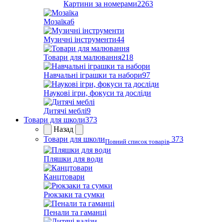
Картини за номерами
2263
Мозаїка
6
Музичні інструменти
44
Товари для малювання
218
Навчальні іграшки та набори
97
Наукові ігри, фокуси та досліди
Дитячі меблі
9
Товари для школи
373
Назад
Товари для школи
373
Повний список товарів
Пляшки для води
Канцтовари
Рюкзаки та сумки
Пенали та гаманці