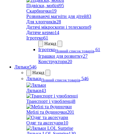
Підвіски, мобілі
95
Скарбнички
19
Розвиваючі магніти для дітей
83
Для хлопчиків
28
Дитячі мікроскопи і телескопи
9
Дитяче кермо
14
Ігротеко
61
Назад
Ігротеко
61
Повний список товарів
Іграшки для розвитку
27
Конструктори
20
Ляльки
546
Назад
Ляльки
546
Повний список товарів
Ляльки
43
Транспорт і улюбленці
8
Меблі та будиночки
201
Одяг та аксесуари
10
Ляльки LOL Surprise
130