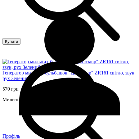
Купити
Генератор мильних бульбашок "Динозавр" ZR161 світло, звук,
рух Зелений
570 грн
Мильні бульбашки
Профіль