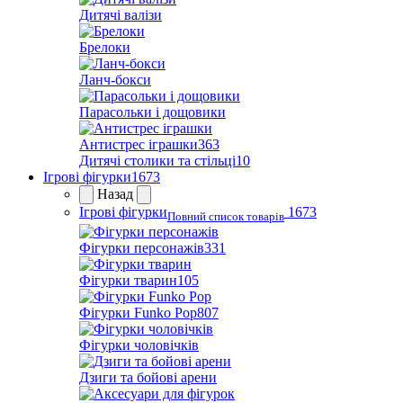
Дитячі валізи
Брелоки
Ланч-бокси
Парасольки і дощовики
Антистрес іграшки
363
Дитячі столики та стільці
10
Ігрові фігурки
1673
Назад
Ігрові фігурки
1673
Повний список товарів
Фігурки персонажів
331
Фігурки тварин
105
Фігурки Funko Pop
807
Фігурки чоловічків
Дзиги та бойові арени