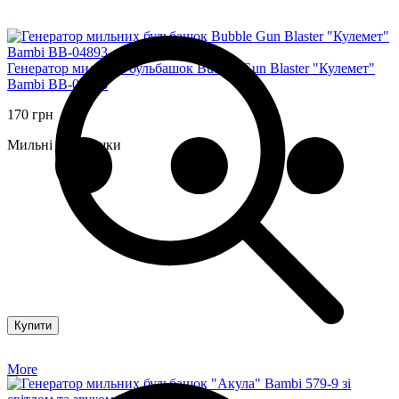
Генератор мильних бульбашок Bubble Gun Blaster "Кулемет"
Bambi BB-04893
170 грн
Мильні бульбашки
Купити
More