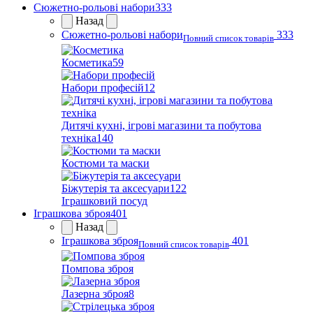
Сюжетно-рольові набори
333
Назад
Сюжетно-рольові набори
333
Повний список товарів
Косметика
59
Набори професій
12
Дитячі кухні, ігрові магазини та побутова
техніка
140
Костюми та маски
Біжутерія та аксесуари
122
Іграшковий посуд
Іграшкова зброя
401
Назад
Іграшкова зброя
401
Повний список товарів
Помпова зброя
Лазерна зброя
8