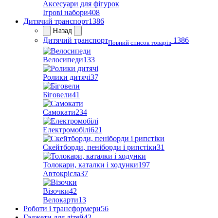
Аксесуари для фігурок
Ігрові набори
408
Дитячий транспорт
1386
Назад
Дитячий транспорт
1386
Повний список товарів
Велосипеди
133
Ролики дитячі
37
Біговели
41
Самокати
234
Електромобілі
621
Скейтборди, пеніборди і рипстіки
31
Толокари, каталки і ходунки
197
Автокрісла
37
Візочки
42
Велокарти
13
Роботи і трансформери
56
Гаджети для дітей
42