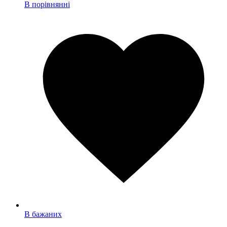
В порівнянні
В бажаних