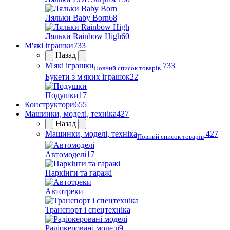
Ляльки Baby Born
68
Ляльки Rainbow High
60
М'які іграшки
733
Назад
М'які іграшки
733
Повний список товарів
Букети з м'яких іграшок
22
Подушки
17
Конструктори
655
Машинки, моделі, техніка
427
Назад
Машинки, моделі, техніка
427
Повний список товарів
Автомоделі
17
Паркінги та гаражі
Автотреки
Транспорт і спецтехніка
Радіокеровані моделі
9