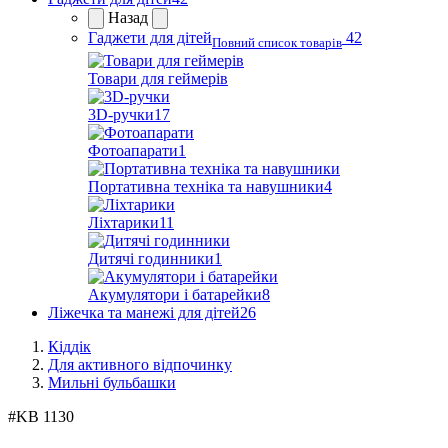
Назад
Гаджети для дітей
42
Повний список товарів
Товари для геймерів
3D-ручки
17
Фотоапарати
1
Портативна техніка та навушники
4
Ліхтарики
11
Дитячі годинники
1
Акумулятори і батарейки
8
Ліжечка та манежі для дітей
26
Кіддік
Для активного відпочинку
Мильні бульбашки
#
KB 1130