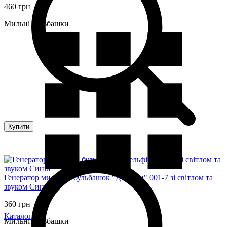
460 грн
Мильні бульбашки
Купити
Генератор мильних бульбашок "Дельфін" 001-7 зі світлом та
звуком Синій
360 грн
Каталог
Мильні бульбашки