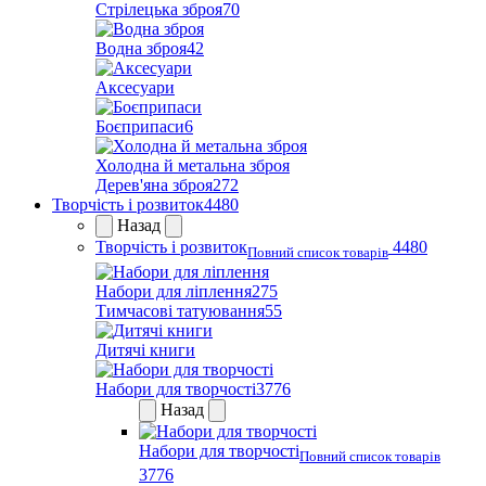
Стрілецька зброя
70
Водна зброя
42
Аксесуари
Боєприпаси
6
Холодна й метальна зброя
Дерев'яна зброя
272
Творчість і розвиток
4480
Назад
Творчість і розвиток
4480
Повний список товарів
Набори для ліплення
275
Тимчасові татуювання
55
Дитячі книги
Набори для творчості
3776
Назад
Набори для творчості
Повний список товарів
3776