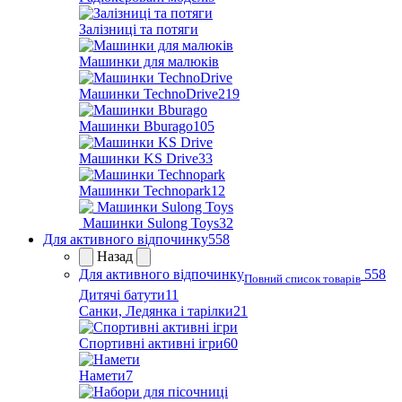
Залізниці та потяги
Машинки для малюків
Машинки TechnoDrive
219
Машинки Bburago
105
Машинки KS Drive
33
Машинки Technopark
12
Машинки Sulong Toys
32
Для активного відпочинку
558
Назад
Для активного відпочинку
558
Повний список товарів
Дитячі батути
11
Санки, Ледянка і тарілки
21
Спортивні активні ігри
60
Намети
7