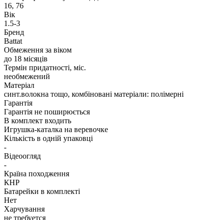
16, 76
Вік
1.5-3
Бренд
Battat
Обмеження за віком
до 18 місяців
Термін придатності, міс.
необмежений
Матеріал
синт.волокна тощо, комбіновані матеріали: полімерні
Гарантія
Гарантія не поширюється
В комплект входить
Игрушка-каталка на веревочке
Кількість в одній упаковці
-
Відеоогляд
-
Країна походження
КНР
Батарейки в комплекті
Нет
Харчування
не требуется