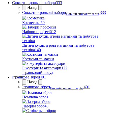
Сюжетно-рольові набори
333
Назад
Сюжетно-рольові набори
333
Повний список товарів
Косметика
59
Набори професій
12
Дитячі кухні, ігрові магазини та побутова
техніка
140
Костюми та маски
Біжутерія та аксесуари
122
Іграшковий посуд
Іграшкова зброя
401
Назад
Іграшкова зброя
401
Повний список товарів
Помпова зброя
Лазерна зброя
8