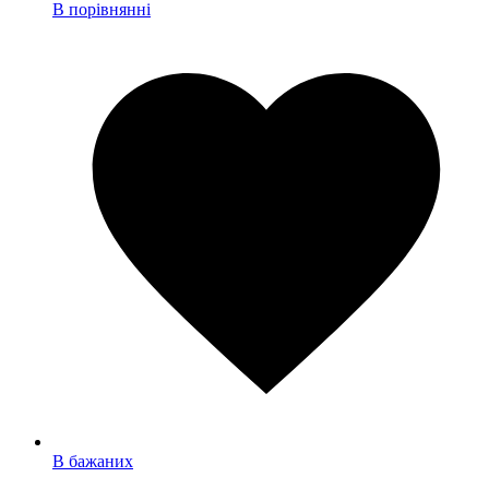
В порівнянні
В бажаних