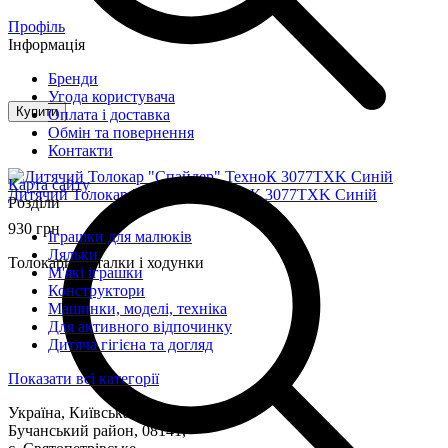
Профіль
Інформація
Бренди
Угода користувача
Купити
Оплата і доставка
Обмін та повернення
Контакти
Карта сайту
Дитячий Толокар "Спайдер" ТехноК 3077TXK Синій
Розділи
930 грн
Іграшки для малюків
Ляльки
Толокари, каталки і ходунки
М'які іграшки
Конструктори
Машинки, моделі, техніка
Для активного відпочинку
Дитяча гігієна та догляд
Показати всі категорії
Україна, Київська область,
Бучанський район, 08141,