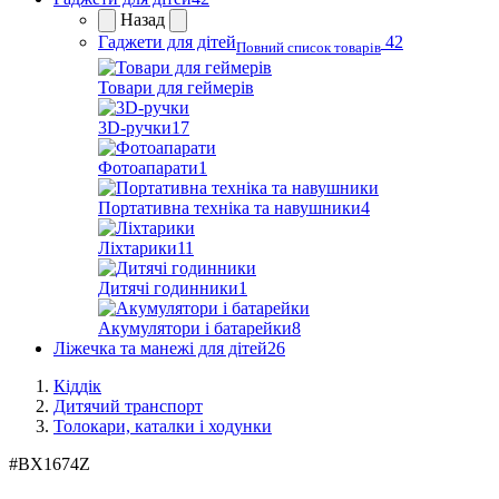
Назад
Гаджети для дітей
42
Повний список товарів
Товари для геймерів
3D-ручки
17
Фотоапарати
1
Портативна техніка та навушники
4
Ліхтарики
11
Дитячі годинники
1
Акумулятори і батарейки
8
Ліжечка та манежі для дітей
26
Кіддік
Дитячий транспорт
Толокари, каталки і ходунки
#
BX1674Z