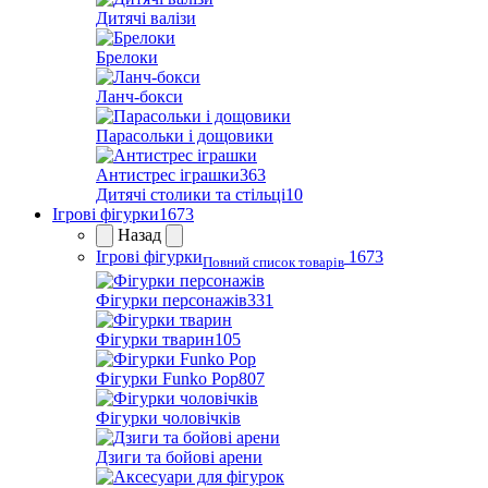
Дитячі валізи
Брелоки
Ланч-бокси
Парасольки і дощовики
Антистрес іграшки
363
Дитячі столики та стільці
10
Ігрові фігурки
1673
Назад
Ігрові фігурки
1673
Повний список товарів
Фігурки персонажів
331
Фігурки тварин
105
Фігурки Funko Pop
807
Фігурки чоловічків
Дзиги та бойові арени