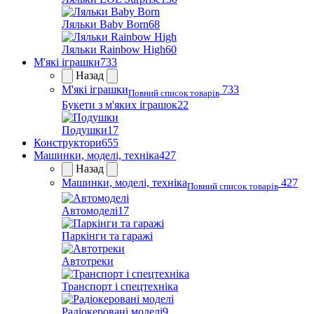
Ляльки Baby Born
68
Ляльки Rainbow High
60
М'які іграшки
733
Назад
М'які іграшки
733
Повний список товарів
Букети з м'яких іграшок
22
Подушки
17
Конструктори
655
Машинки, моделі, техніка
427
Назад
Машинки, моделі, техніка
427
Повний список товарів
Автомоделі
17
Паркінги та гаражі
Автотреки
Транспорт і спецтехніка
Радіокеровані моделі
9