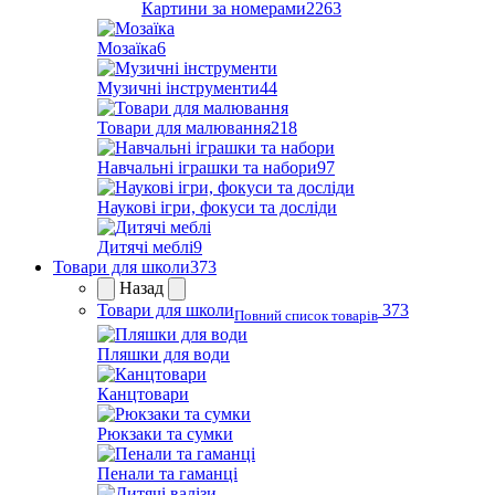
Картини за номерами
2263
Мозаїка
6
Музичні інструменти
44
Товари для малювання
218
Навчальні іграшки та набори
97
Наукові ігри, фокуси та досліди
Дитячі меблі
9
Товари для школи
373
Назад
Товари для школи
373
Повний список товарів
Пляшки для води
Канцтовари
Рюкзаки та сумки
Пенали та гаманці