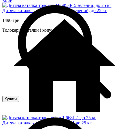
More
Дитяча каталка-толокар M 5853E-5 зелений, до 25 кг
1490 грн
Толокари, каталки і ходунки
Купити
Дитяча каталка-толокар 2 в 1 668L-1 до 25 кг