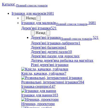
Каталог
Повний список товарів
Іграшки для малюків
1681
Назад
Іграшки для малюків
1681
Повний список товарів
Дерев'яні іграшки
521
Назад
Дерев'яні іграшки
521
Повний список товарів
Дерев'яні іграшки-лабіринти
1
Дерев'яні балансири
1
Дерев'яні дитячі пазли
10
Дерев'яні пазли для дорослих
Дитяча дерев'яна рибалка на магнітах
Різні дерев'яні іграшки
Крісла, качалки, гойдалки
7
Розвивальні, інтерактивні іграшки
594
Іграшка-сюрприз
147
Іграшки для ванни
103
Нічники, проектори