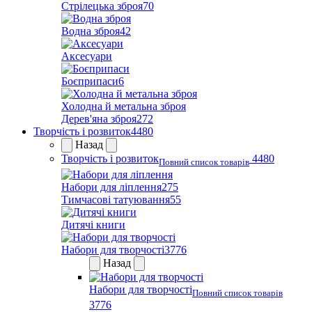
Стрілецька зброя
70
Водна зброя
42
Аксесуари
Боєприпаси
6
Холодна й метальна зброя
Дерев'яна зброя
272
Творчість і розвиток
4480
Назад
Творчість і розвиток
4480
Повний список товарів
Набори для ліплення
275
Тимчасові татуювання
55
Дитячі книги
Набори для творчості
3776
Назад
Набори для творчості
Повний список товарів
3776