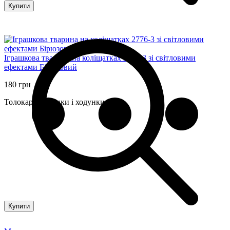
Купити
Іграшкова тварина на коліщатках 2776-3 зі світловими
ефектами Бірюзовий
180 грн
Толокари, каталки і ходунки
Купити