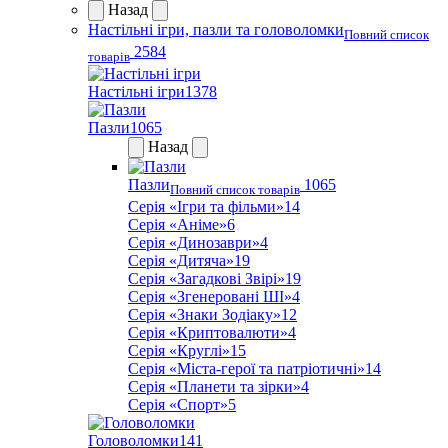
Назад
Настільні ігри, пазли та головоломки
Повний список
2584
товарів
Настільні ігри
1378
Пазли
1065
Назад
Пазли
1065
Повний список товарів
Серія «Ігри та фільми»
14
Серія «Аніме»
6
Серія «Динозаври»
4
Серія «Дитяча»
19
Серія «Загадкові Звірі»
19
Серія «Згенеровані ШІ»
4
Серія «Знаки Зодіаку»
12
Серія «Криптовалюти»
4
Серія «Круглі»
15
Серія «Міста-герої та патріотичні»
14
Серія «Планети та зірки»
4
Серія «Спорт»
5
Головоломки
141