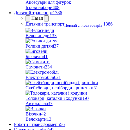
Аксесуари для фігурок
Ігрові набори
408
Дитячий транспорт
1386
Назад
Дитячий транспорт
1386
Повний список товарів
Велосипеди
133
Ролики дитячі
37
Біговели
41
Самокати
234
Електромобілі
621
Скейтборди, пеніборди і рипстіки
31
Толокари, каталки і ходунки
197
Автокрісла
37
Візочки
42
Велокарти
13
Роботи і трансформери
56
Гаджети для дітей
42