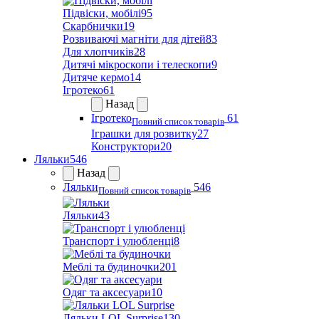
Підвіски, мобілі
95
Скарбнички
19
Розвиваючі магніти для дітей
83
Для хлопчиків
28
Дитячі мікроскопи і телескопи
9
Дитяче кермо
14
Ігротеко
61
Назад
Ігротеко
61
Повний список товарів
Іграшки для розвитку
27
Конструктори
20
Ляльки
546
Назад
Ляльки
546
Повний список товарів
Ляльки
43
Транспорт і улюбленці
8
Меблі та будиночки
201
Одяг та аксесуари
10
Ляльки LOL Surprise
130