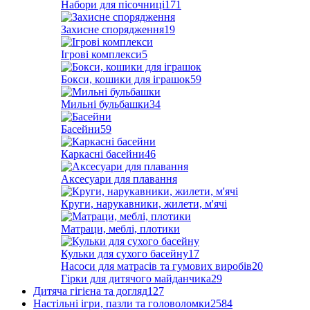
Набори для пісочниці
171
Захисне спорядження
19
Ігрові комплекси
5
Бокси, кошики для іграшок
59
Мильні бульбашки
34
Басейни
59
Каркасні басейни
46
Аксесуари для плавання
Круги, нарукавники, жилети, м'ячі
Матраци, меблі, плотики
Кульки для сухого басейну
17
Насоси для матрасів та гумових виробів
20
Гірки для дитячого майданчика
29
Дитяча гігієна та догляд
127
Настільні ігри, пазли та головоломки
2584