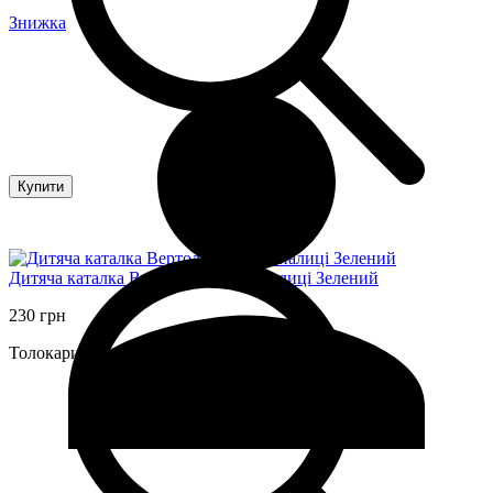
Знижка
Купити
Дитяча каталка Вертоліт 0368 на палиці Зелений
230 грн
Толокари, каталки і ходунки