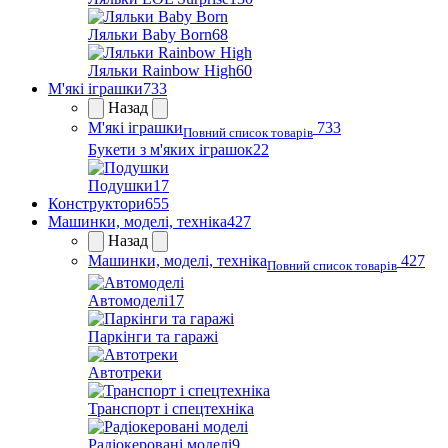
Ляльки Baby Born
68
Ляльки Rainbow High
60
М'які іграшки
733
Назад
М'які іграшки
733
Повний список товарів
Букети з м'яких іграшок
22
Подушки
17
Конструктори
655
Машинки, моделі, техніка
427
Назад
Машинки, моделі, техніка
427
Повний список товарів
Автомоделі
17
Паркінги та гаражі
Автотреки
Транспорт і спецтехніка
Радіокеровані моделі
9