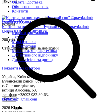
Купити
Оплата і доставка
Обмін та повернення
Контакти
Карта сайту
Розділи
Картина за номерами "Чудовий сон" ©pravda.dmtr
Ідейка KHO5004 40х40 см
Іграшки для малюків
Ляльки
200 грн
М'які іграшки
Конструктори
Стандартні картини за номерами
Машинки, моделі, техніка
Для активного відпочинку
Дитяча гігієна та догляд
Показати всі категорії
Україна, Київська область,
Бучанський район, 08141,
с. Святопетрівське,
вулиця Амосова, 63,
телефон: +38093 982-80-63,
kiddik.ua@gmail.com
Купити
2026
Кіддік
.