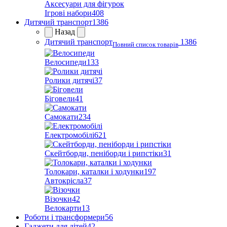
Аксесуари для фігурок
Ігрові набори
408
Дитячий транспорт
1386
Назад
Дитячий транспорт
1386
Повний список товарів
Велосипеди
133
Ролики дитячі
37
Біговели
41
Самокати
234
Електромобілі
621
Скейтборди, пеніборди і рипстіки
31
Толокари, каталки і ходунки
197
Автокрісла
37
Візочки
42
Велокарти
13
Роботи і трансформери
56
Гаджети для дітей
42