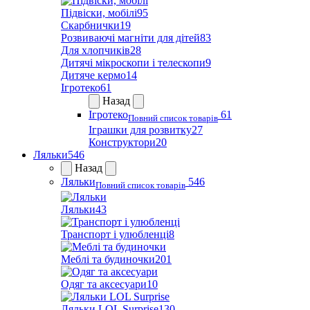
Підвіски, мобілі
95
Скарбнички
19
Розвиваючі магніти для дітей
83
Для хлопчиків
28
Дитячі мікроскопи і телескопи
9
Дитяче кермо
14
Ігротеко
61
Назад
Ігротеко
61
Повний список товарів
Іграшки для розвитку
27
Конструктори
20
Ляльки
546
Назад
Ляльки
546
Повний список товарів
Ляльки
43
Транспорт і улюбленці
8
Меблі та будиночки
201
Одяг та аксесуари
10
Ляльки LOL Surprise
130