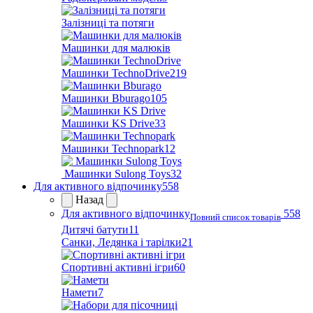
Залізниці та потяги
Машинки для малюків
Машинки TechnoDrive
219
Машинки Bburago
105
Машинки KS Drive
33
Машинки Technopark
12
Машинки Sulong Toys
32
Для активного відпочинку
558
Назад
Для активного відпочинку
558
Повний список товарів
Дитячі батути
11
Санки, Ледянка і тарілки
21
Спортивні активні ігри
60
Намети
7