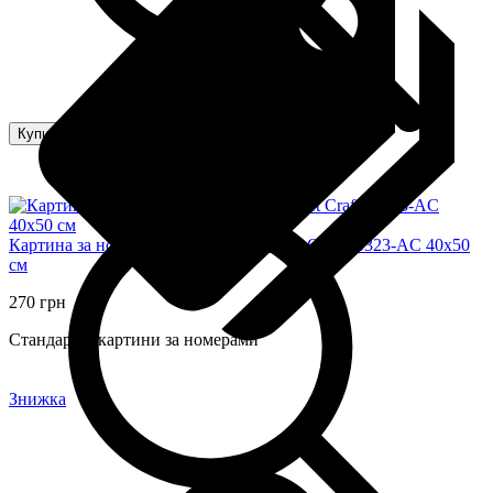
Купити
Картина за номерами "Розгублена" Art Craft 10323-AC 40х50
см
270 грн
Стандартні картини за номерами
Знижка