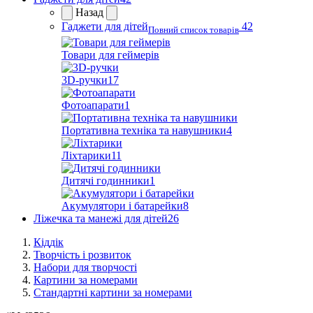
Назад
Гаджети для дітей
42
Повний список товарів
Товари для геймерів
3D-ручки
17
Фотоапарати
1
Портативна техніка та навушники
4
Ліхтарики
11
Дитячі годинники
1
Акумулятори і батарейки
8
Ліжечка та манежі для дітей
26
Кіддік
Творчість і розвиток
Набори для творчості
Картини за номерами
Стандартні картини за номерами