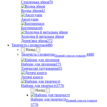
Стрілецька зброя
70
Водна зброя
42
Аксесуари
Боєприпаси
6
Холодна й метальна зброя
Дерев'яна зброя
272
Творчість і розвиток
4480
Назад
Творчість і розвиток
4480
Повний список товарів
Набори для ліплення
275
Тимчасові татуювання
55
Дитячі книги
Набори для творчості
3776
Назад
Набори для творчості
Повний список товарів
3776