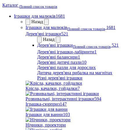
Каталог
Повний список товарів
Іграшки для малюків
1681
Назад
Іграшки для малюків
1681
Повний список товарів
Дерев'яні іграшки
521
Назад
Дерев'яні іграшки
521
Повний список товарів
Дерев'яні іграшки-лабіринти
1
Дерев'яні балансири
1
Дерев'яні дитячі пазли
10
Дерев'яні пазли для дорослих
Дитяча дерев'яна рибалка на магнітах
Різні дерев'яні іграшки
Крісла, качалки, гойдалки
7
Розвивальні, інтерактивні іграшки
594
Іграшка-сюрприз
147
Іграшки для ванни
103
Нічники, проектори