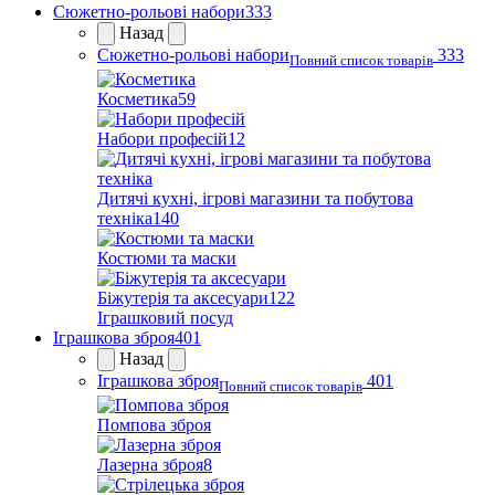
Сюжетно-рольові набори
333
Назад
Сюжетно-рольові набори
333
Повний список товарів
Косметика
59
Набори професій
12
Дитячі кухні, ігрові магазини та побутова
техніка
140
Костюми та маски
Біжутерія та аксесуари
122
Іграшковий посуд
Іграшкова зброя
401
Назад
Іграшкова зброя
401
Повний список товарів
Помпова зброя
Лазерна зброя
8