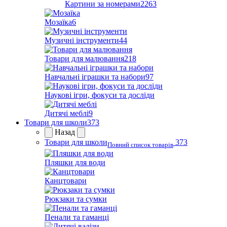
Картини за номерами
2263
Мозаїка
6
Музичні інструменти
44
Товари для малювання
218
Навчальні іграшки та набори
97
Наукові ігри, фокуси та досліди
Дитячі меблі
9
Товари для школи
373
Назад
Товари для школи
373
Повний список товарів
Пляшки для води
Канцтовари
Рюкзаки та сумки
Пенали та гаманці