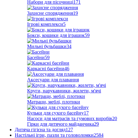
Набори для пісочниці
171
Захисне спорядження
19
Ігрові комплекси
5
Бокси, кошики для іграшок
59
Мильні бульбашки
34
Басейни
59
Каркасні басейни
46
Аксесуари для плавання
Круги, нарукавники, жилети, м'ячі
Матраци, меблі, плотики
Кульки для сухого басейну
17
Насоси для матрасів та гумових виробів
20
Гірки для дитячого майданчика
29
Дитяча гігієна та догляд
127
Настільні ігри, пазли та головоломки
2584