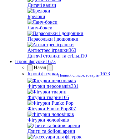
Дитячі валізи
Брелоки
Ланч-бокси
Парасольки і дощовики
Антистрес іграшки
363
Дитячі столики та стільці
10
Ігрові фігурки
1673
Назад
Ігрові фігурки
1673
Повний список товарів
Фігурки персонажів
331
Фігурки тварин
105
Фігурки Funko Pop
807
Фігурки чоловічків
Дзиги та бойові арени