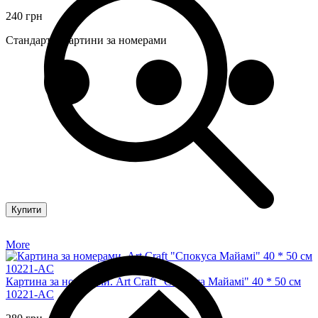
240 грн
Стандартні картини за номерами
Купити
More
Картина за номерами. Art Craft "Спокуса Майамі" 40 * 50 см
10221-AC