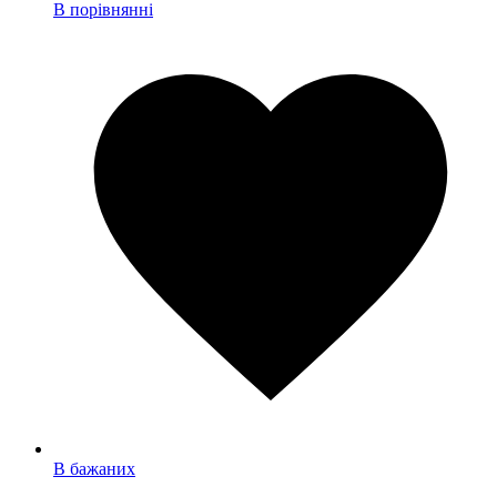
В порівнянні
В бажаних