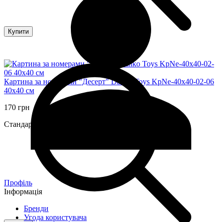
Купити
Картина за номерами "Десерт" Danko Toys KpNe-40х40-02-06
40x40 см
170 грн
Стандартні картини за номерами
Профіль
Інформація
Бренди
Угода користувача