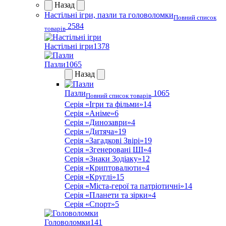
Назад
Настільні ігри, пазли та головоломки
Повний список
2584
товарів
Настільні ігри
1378
Пазли
1065
Назад
Пазли
1065
Повний список товарів
Серія «Ігри та фільми»
14
Серія «Аніме»
6
Серія «Динозаври»
4
Серія «Дитяча»
19
Серія «Загадкові Звірі»
19
Серія «Згенеровані ШІ»
4
Серія «Знаки Зодіаку»
12
Серія «Криптовалюти»
4
Серія «Круглі»
15
Серія «Міста-герої та патріотичні»
14
Серія «Планети та зірки»
4
Серія «Спорт»
5
Головоломки
141