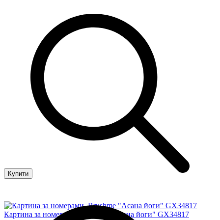
Купити
Картина за номерами. Brushme "Aсана йоги" GX34817