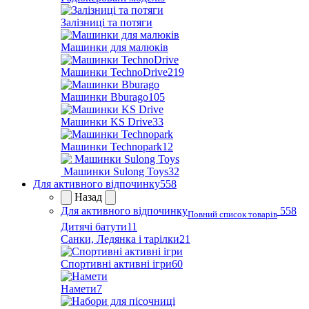
Залізниці та потяги
Машинки для малюків
Машинки TechnoDrive
219
Машинки Bburago
105
Машинки KS Drive
33
Машинки Technopark
12
Машинки Sulong Toys
32
Для активного відпочинку
558
Назад
Для активного відпочинку
558
Повний список товарів
Дитячі батути
11
Санки, Ледянка і тарілки
21
Спортивні активні ігри
60
Намети
7