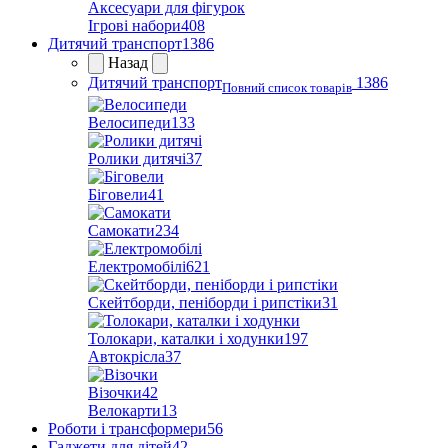
Аксесуари для фігурок
Ігрові набори
408
Дитячий транспорт
1386
Назад
Дитячий транспорт
1386
Повний список товарів
Велосипеди
133
Ролики дитячі
37
Біговели
41
Самокати
234
Електромобілі
621
Скейтборди, пеніборди і рипстіки
31
Толокари, каталки і ходунки
197
Автокрісла
37
Візочки
42
Велокарти
13
Роботи і трансформери
56
Гаджети для дітей
42