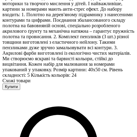
моторики та творчого мислення у дітей. І найважливіше,
картини за номерами мають анти-стрес ефект. До набору
входить: 1. Полотно на дерев'яному підрамнику з нанесеними
контурами та цифрами. Поєднання збалансованого складу
полотна на бавовняній основі, спеціально розробленого
акрилового ґрунту та механічна натяжна – гарантує пружність
полотна та провисання. 2. Комплект пензликів (3 шт.) різної
товщини виготовлені з еластичного нейлону. Такими
пензликами дуже зручно замальовувати всі контури. 3.
Акрилові фарби виготовлені із екологічно чистих матеріалів.
Ми створюємо яскраві та барвисті кольори, стійкі до
вицвітання. Кожен набір для малювання за номерами
упакований у упаковку. Розмір картини: 40х50 см. Рівень
складності: 5 Кількість кольорів: 24
Схожі товари
Купити