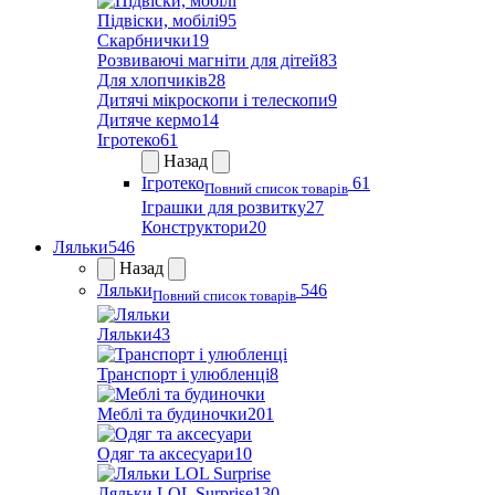
Підвіски, мобілі
95
Скарбнички
19
Розвиваючі магніти для дітей
83
Для хлопчиків
28
Дитячі мікроскопи і телескопи
9
Дитяче кермо
14
Ігротеко
61
Назад
Ігротеко
61
Повний список товарів
Іграшки для розвитку
27
Конструктори
20
Ляльки
546
Назад
Ляльки
546
Повний список товарів
Ляльки
43
Транспорт і улюбленці
8
Меблі та будиночки
201
Одяг та аксесуари
10
Ляльки LOL Surprise
130