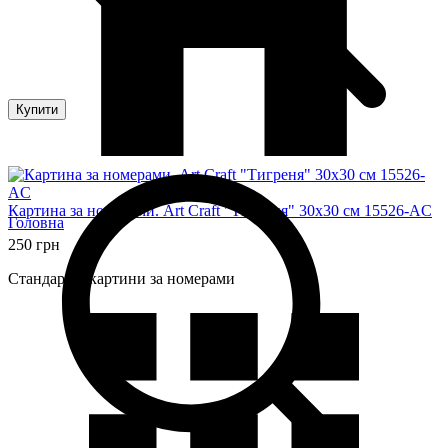
Купити
Картина за номерами. Art Craft "Тигреня" 30х30 см 15526-AC
Головна
250 грн
Стандартні картини за номерами