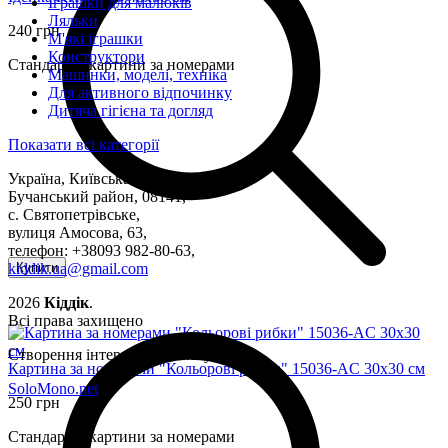
Іграшки для малюків
Ляльки
240 грн
М'які іграшки
Конструктори
Стандартні картини за номерами
Машинки, моделі, техніка
Для активного відпочинку
Дитяча гігієна та догляд
Показати всі категорії
Україна, Київська область,
Бучанський район, 08141,
с. Святопетрівське,
вулиця Амосова, 63,
телефон: +38093 982-80-63,
kiddik.ua@gmail.com
Купити
2026
Кіддік
.
Всі права захищено
Створення інтернет-магазину
Картина за номерами "Кольорові рибки" 15036-AC 30х30 см
SoloMono.net
250 грн
Стандартні картини за номерами