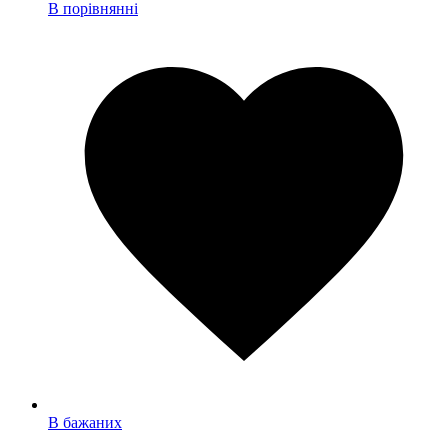
В порівнянні
В бажаних