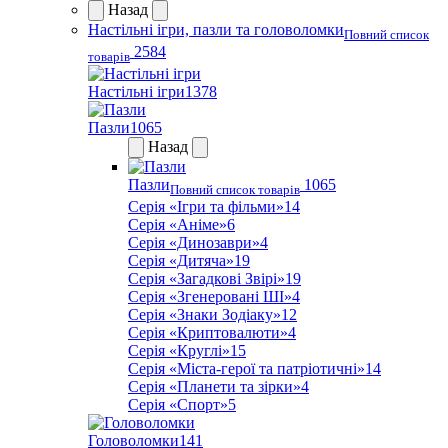
Назад
Настільні ігри, пазли та головоломки
Повний список
2584
товарів
Настільні ігри
1378
Пазли
1065
Назад
Пазли
1065
Повний список товарів
Серія «Ігри та фільми»
14
Серія «Аніме»
6
Серія «Динозаври»
4
Серія «Дитяча»
19
Серія «Загадкові Звірі»
19
Серія «Згенеровані ШІ»
4
Серія «Знаки Зодіаку»
12
Серія «Криптовалюти»
4
Серія «Круглі»
15
Серія «Міста-герої та патріотичні»
14
Серія «Планети та зірки»
4
Серія «Спорт»
5
Головоломки
141