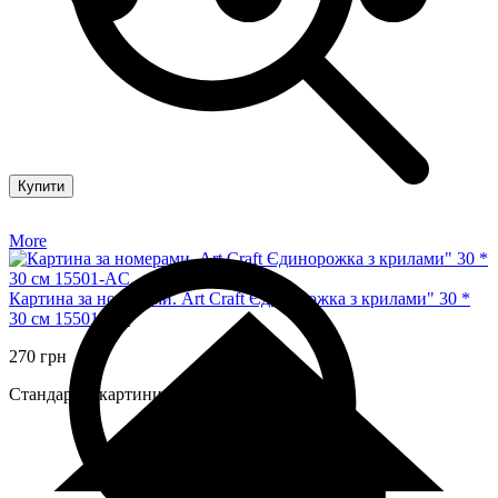
Купити
More
Картина за номерами. Art Craft Єдинорожка з крилами" 30 *
30 см 15501-AC
270 грн
Стандартні картини за номерами