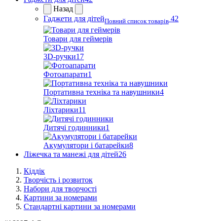
Назад
Гаджети для дітей
42
Повний список товарів
Товари для геймерів
3D-ручки
17
Фотоапарати
1
Портативна техніка та навушники
4
Ліхтарики
11
Дитячі годинники
1
Акумулятори і батарейки
8
Ліжечка та манежі для дітей
26
Кіддік
Творчість і розвиток
Набори для творчості
Картини за номерами
Стандартні картини за номерами