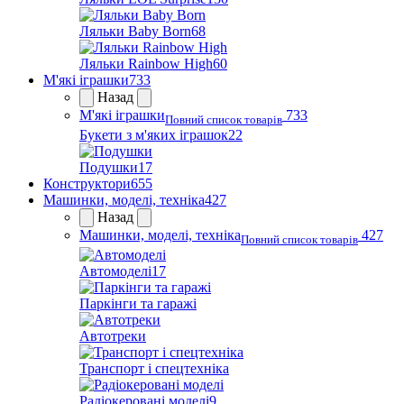
Ляльки Baby Born
68
Ляльки Rainbow High
60
М'які іграшки
733
Назад
М'які іграшки
733
Повний список товарів
Букети з м'яких іграшок
22
Подушки
17
Конструктори
655
Машинки, моделі, техніка
427
Назад
Машинки, моделі, техніка
427
Повний список товарів
Автомоделі
17
Паркінги та гаражі
Автотреки
Транспорт і спецтехніка
Радіокеровані моделі
9