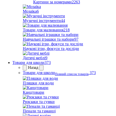
Картини за номерами
2263
Мозаїка
6
Музичні інструменти
44
Товари для малювання
218
Навчальні іграшки та набори
97
Наукові ігри, фокуси та досліди
Дитячі меблі
9
Товари для школи
373
Назад
Товари для школи
373
Повний список товарів
Пляшки для води
Канцтовари
Рюкзаки та сумки
Пенали та гаманці