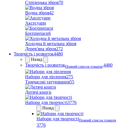
Стрілецька зброя
70
Водна зброя
42
Аксесуари
Боєприпаси
6
Холодна й метальна зброя
Дерев'яна зброя
272
Творчість і розвиток
4480
Назад
Творчість і розвиток
4480
Повний список товарів
Набори для ліплення
275
Тимчасові татуювання
55
Дитячі книги
Набори для творчості
3776
Назад
Набори для творчості
Повний список товарів
3776