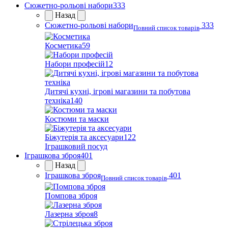
Сюжетно-рольові набори
333
Назад
Сюжетно-рольові набори
333
Повний список товарів
Косметика
59
Набори професій
12
Дитячі кухні, ігрові магазини та побутова
техніка
140
Костюми та маски
Біжутерія та аксесуари
122
Іграшковий посуд
Іграшкова зброя
401
Назад
Іграшкова зброя
401
Повний список товарів
Помпова зброя
Лазерна зброя
8