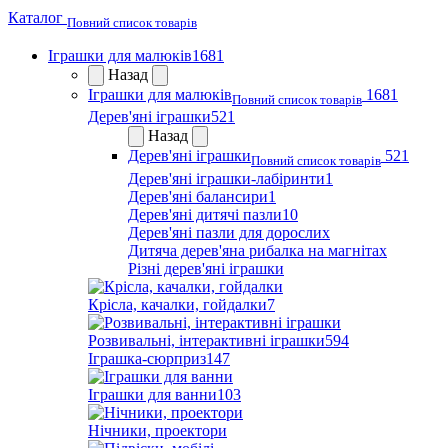
Каталог
Повний список товарів
Іграшки для малюків
1681
Назад
Іграшки для малюків
1681
Повний список товарів
Дерев'яні іграшки
521
Назад
Дерев'яні іграшки
521
Повний список товарів
Дерев'яні іграшки-лабіринти
1
Дерев'яні балансири
1
Дерев'яні дитячі пазли
10
Дерев'яні пазли для дорослих
Дитяча дерев'яна рибалка на магнітах
Різні дерев'яні іграшки
Крісла, качалки, гойдалки
7
Розвивальні, інтерактивні іграшки
594
Іграшка-сюрприз
147
Іграшки для ванни
103
Нічники, проектори