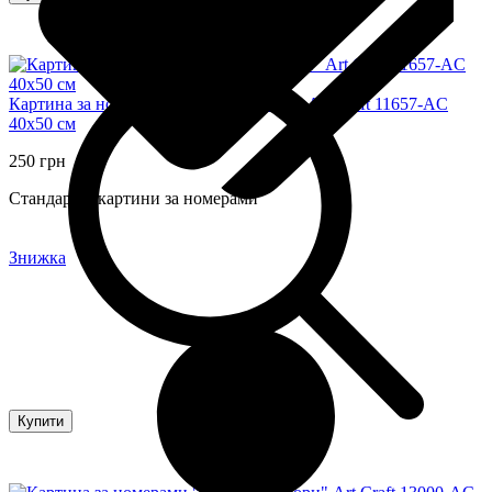
Картина за номерами "Вогонь та вода" Art Craft 11657-AC
40х50 см
250 грн
Стандартні картини за номерами
Знижка
Купити