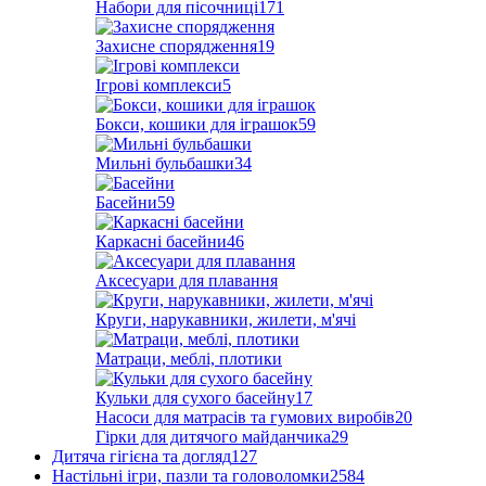
Набори для пісочниці
171
Захисне спорядження
19
Ігрові комплекси
5
Бокси, кошики для іграшок
59
Мильні бульбашки
34
Басейни
59
Каркасні басейни
46
Аксесуари для плавання
Круги, нарукавники, жилети, м'ячі
Матраци, меблі, плотики
Кульки для сухого басейну
17
Насоси для матрасів та гумових виробів
20
Гірки для дитячого майданчика
29
Дитяча гігієна та догляд
127
Настільні ігри, пазли та головоломки
2584