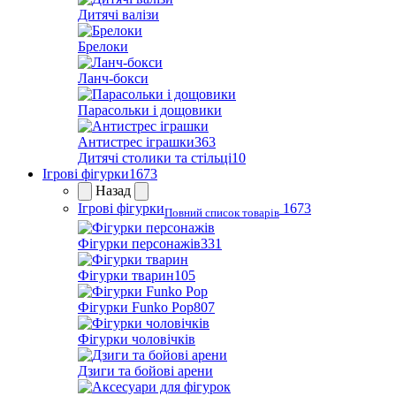
Дитячі валізи
Брелоки
Ланч-бокси
Парасольки і дощовики
Антистрес іграшки
363
Дитячі столики та стільці
10
Ігрові фігурки
1673
Назад
Ігрові фігурки
1673
Повний список товарів
Фігурки персонажів
331
Фігурки тварин
105
Фігурки Funko Pop
807
Фігурки чоловічків
Дзиги та бойові арени