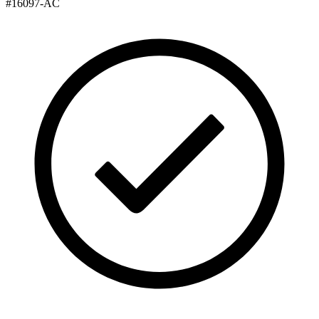
#
16097-AC