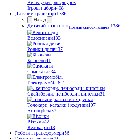
Аксесуари для фігурок
Ігрові набори
408
Дитячий транспорт
1386
Назад
Дитячий транспорт
1386
Повний список товарів
Велосипеди
133
Ролики дитячі
37
Біговели
41
Самокати
234
Електромобілі
621
Скейтборди, пеніборди і рипстіки
31
Толокари, каталки і ходунки
197
Автокрісла
37
Візочки
42
Велокарти
13
Роботи і трансформери
56
Гаджети для дітей
42