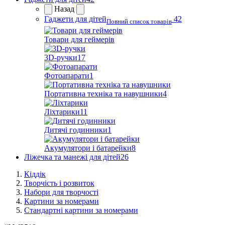
Назад
Гаджети для дітей
42
Повний список товарів
Товари для геймерів
3D-ручки
17
Фотоапарати
1
Портативна техніка та навушники
4
Ліхтарики
11
Дитячі годинники
1
Акумулятори і батарейки
8
Ліжечка та манежі для дітей
26
Кіддік
Творчість і розвиток
Набори для творчості
Картини за номерами
Стандартні картини за номерами