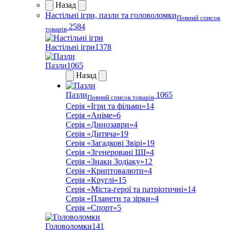
Назад
Настільні ігри, пазли та головоломки
Повний список
2584
товарів
Настільні ігри
1378
Пазли
1065
Назад
Пазли
1065
Повний список товарів
Серія «Ігри та фільми»
14
Серія «Аніме»
6
Серія «Динозаври»
4
Серія «Дитяча»
19
Серія «Загадкові Звірі»
19
Серія «Згенеровані ШІ»
4
Серія «Знаки Зодіаку»
12
Серія «Криптовалюти»
4
Серія «Круглі»
15
Серія «Міста-герої та патріотичні»
14
Серія «Планети та зірки»
4
Серія «Спорт»
5
Головоломки
141