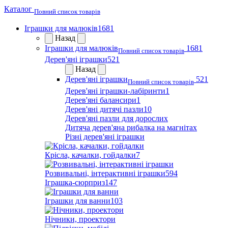
Каталог
Повний список товарів
Іграшки для малюків
1681
Назад
Іграшки для малюків
1681
Повний список товарів
Дерев'яні іграшки
521
Назад
Дерев'яні іграшки
521
Повний список товарів
Дерев'яні іграшки-лабіринти
1
Дерев'яні балансири
1
Дерев'яні дитячі пазли
10
Дерев'яні пазли для дорослих
Дитяча дерев'яна рибалка на магнітах
Різні дерев'яні іграшки
Крісла, качалки, гойдалки
7
Розвивальні, інтерактивні іграшки
594
Іграшка-сюрприз
147
Іграшки для ванни
103
Нічники, проектори