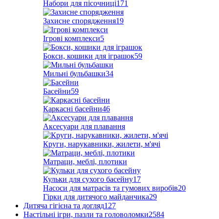
Набори для пісочниці
171
Захисне спорядження
19
Ігрові комплекси
5
Бокси, кошики для іграшок
59
Мильні бульбашки
34
Басейни
59
Каркасні басейни
46
Аксесуари для плавання
Круги, нарукавники, жилети, м'ячі
Матраци, меблі, плотики
Кульки для сухого басейну
17
Насоси для матрасів та гумових виробів
20
Гірки для дитячого майданчика
29
Дитяча гігієна та догляд
127
Настільні ігри, пазли та головоломки
2584