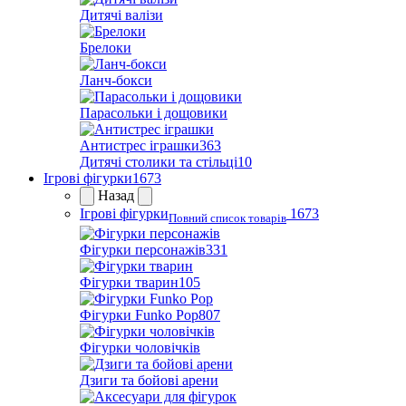
Дитячі валізи
Брелоки
Ланч-бокси
Парасольки і дощовики
Антистрес іграшки
363
Дитячі столики та стільці
10
Ігрові фігурки
1673
Назад
Ігрові фігурки
1673
Повний список товарів
Фігурки персонажів
331
Фігурки тварин
105
Фігурки Funko Pop
807
Фігурки чоловічків
Дзиги та бойові арени