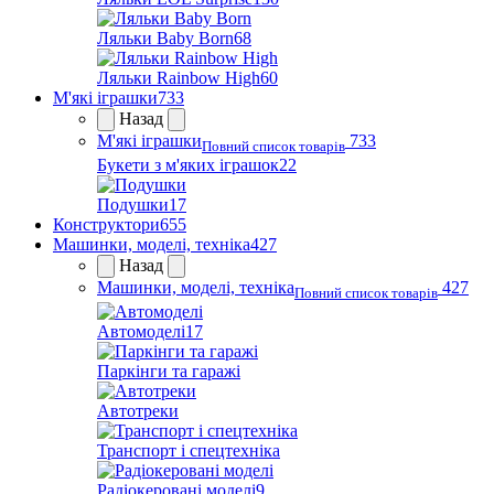
Ляльки Baby Born
68
Ляльки Rainbow High
60
М'які іграшки
733
Назад
М'які іграшки
733
Повний список товарів
Букети з м'яких іграшок
22
Подушки
17
Конструктори
655
Машинки, моделі, техніка
427
Назад
Машинки, моделі, техніка
427
Повний список товарів
Автомоделі
17
Паркінги та гаражі
Автотреки
Транспорт і спецтехніка
Радіокеровані моделі
9