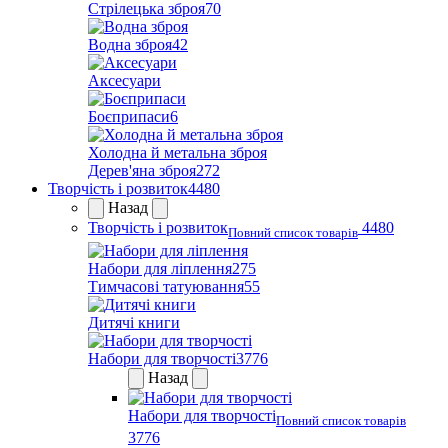
Стрілецька зброя
70
Водна зброя
42
Аксесуари
Боєприпаси
6
Холодна й метальна зброя
Дерев'яна зброя
272
Творчість і розвиток
4480
Назад
Творчість і розвиток
4480
Повний список товарів
Набори для ліплення
275
Тимчасові татуювання
55
Дитячі книги
Набори для творчості
3776
Назад
Набори для творчості
Повний список товарів
3776