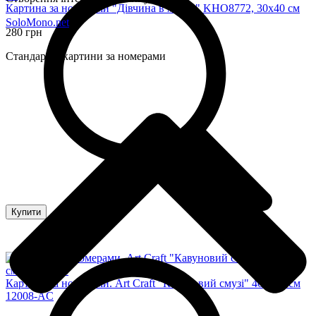
Картина за номерами "Дівчина в маках" KHO8772, 30х40 см
SoloMono.net
280 грн
Стандартні картини за номерами
Купити
Картина за номерами. Art Craft "Кавуновий смузі" 40 * 50 см
12008-AC