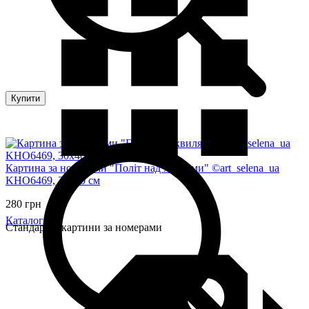
Купити
Картина за номерами "Політ над хвилями" ©art_selena_ua
KHO6469, 30х40 см
280 грн
Каталог
Стандартні картини за номерами