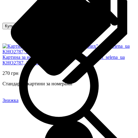
Купити
Картина за номерами "Світ для закоханих" ©art_selena_ua
KHO2787, 30х30 см
270 грн
Стандартні картини за номерами
Знижка