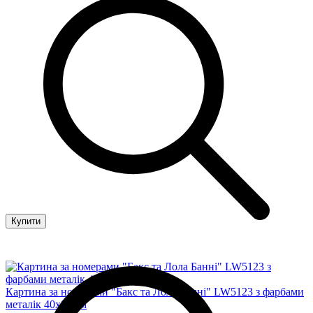
Купити
Картина за номерами "Бакс та Лола Банні" LW5123 з фарбами
металік 40х80 см