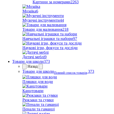
Картини за номерами
2263
Мозаїка
6
Музичні інструменти
44
Товари для малювання
218
Навчальні іграшки та набори
97
Наукові ігри, фокуси та досліди
Дитячі меблі
9
Товари для школи
373
Назад
Товари для школи
373
Повний список товарів
Пляшки для води
Канцтовари
Рюкзаки та сумки
Пенали та гаманці