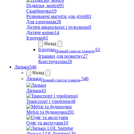
Підвіски, мобілі
95
Скарбнички
19
Розвиваючі магніти для дітей
83
Для хлопчиків
28
Дитячі мікроскопи і телескопи
9
Дитяче кермо
14
Ігротеко
61
Назад
Ігротеко
61
Повний список товарів
Іграшки для розвитку
27
Конструктори
20
Ляльки
546
Назад
Ляльки
546
Повний список товарів
Ляльки
43
Транспорт і улюбленці
8
Меблі та будиночки
201
Одяг та аксесуари
10
Ляльки LOL Surprise
130