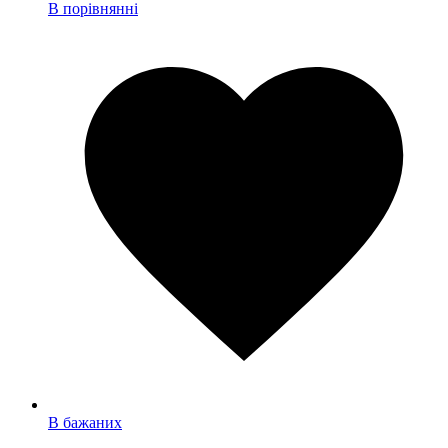
В порівнянні
В бажаних