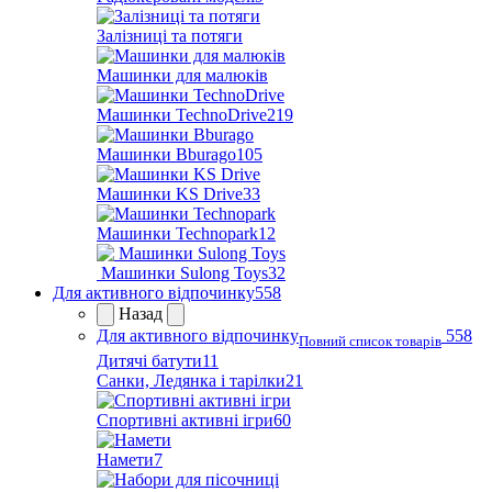
Залізниці та потяги
Машинки для малюків
Машинки TechnoDrive
219
Машинки Bburago
105
Машинки KS Drive
33
Машинки Technopark
12
Машинки Sulong Toys
32
Для активного відпочинку
558
Назад
Для активного відпочинку
558
Повний список товарів
Дитячі батути
11
Санки, Ледянка і тарілки
21
Спортивні активні ігри
60
Намети
7