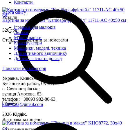
Контакти
Карта сайту
Розділи
Картина за номерами "Капібара-фрістайл" 11711-AC 40х50 см
Іграшки для малюків
320 грн
Ляльки
М'які іграшки
Стандартні картини за номерами
Конструктори
Машинки, моделі, техніка
Для активного відпочинку
Дитяча гігієна та догляд
Показати всі категорії
Україна, Київська область,
Бучанський район, 08141,
с. Святопетрівське,
вулиця Амосова, 63,
телефон: +38093 982-80-63,
kiddik.ua@gmail.com
Купити
2026
Кіддік
.
Всі права захищено
Створення інтернет-магазину