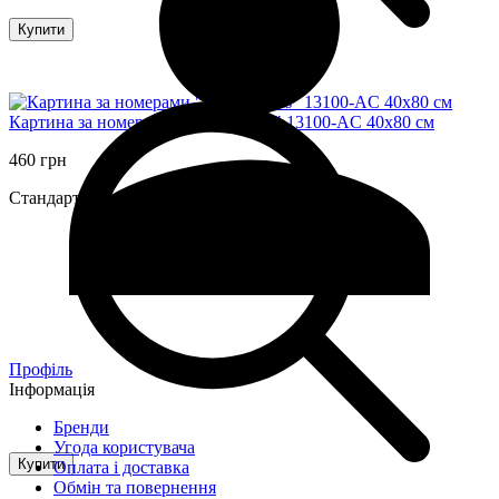
Купити
Картина за номерами "Pink flowers" 13100-AC 40х80 см
460 грн
Стандартні картини за номерами
Профіль
Інформація
Бренди
Угода користувача
Купити
Оплата і доставка
Обмін та повернення