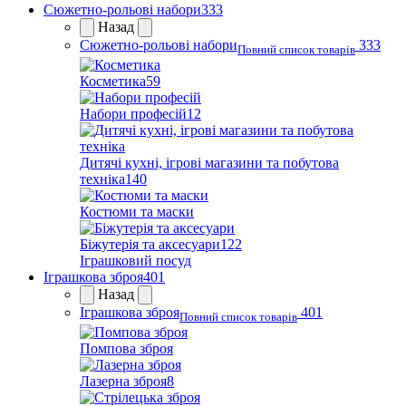
Сюжетно-рольові набори
333
Назад
Сюжетно-рольові набори
333
Повний список товарів
Косметика
59
Набори професій
12
Дитячі кухні, ігрові магазини та побутова
техніка
140
Костюми та маски
Біжутерія та аксесуари
122
Іграшковий посуд
Іграшкова зброя
401
Назад
Іграшкова зброя
401
Повний список товарів
Помпова зброя
Лазерна зброя
8