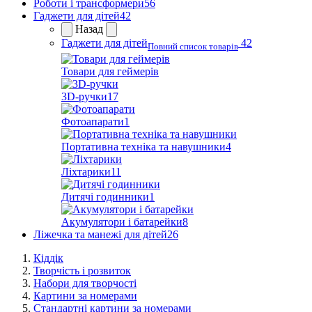
Роботи і трансформери
56
Гаджети для дітей
42
Назад
Гаджети для дітей
42
Повний список товарів
Товари для геймерів
3D-ручки
17
Фотоапарати
1
Портативна техніка та навушники
4
Ліхтарики
11
Дитячі годинники
1
Акумулятори і батарейки
8
Ліжечка та манежі для дітей
26
Кіддік
Творчість і розвиток
Набори для творчості
Картини за номерами
Стандартні картини за номерами