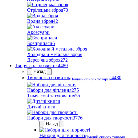
Стрілецька зброя
70
Водна зброя
42
Аксесуари
Боєприпаси
6
Холодна й метальна зброя
Дерев'яна зброя
272
Творчість і розвиток
4480
Назад
Творчість і розвиток
4480
Повний список товарів
Набори для ліплення
275
Тимчасові татуювання
55
Дитячі книги
Набори для творчості
3776
Назад
Набори для творчості
Повний список товарів