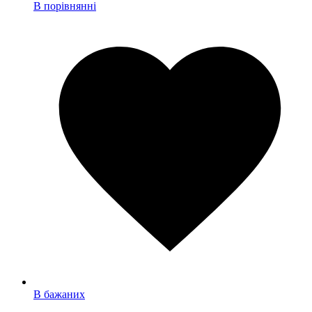
В порівнянні
В бажаних