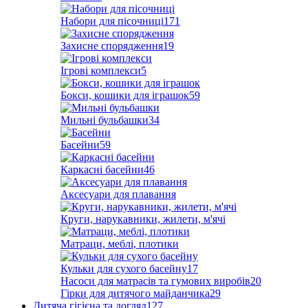
Набори для пісочниці
171
Захисне спорядження
19
Ігрові комплекси
5
Бокси, кошики для іграшок
59
Мильні бульбашки
34
Басейни
59
Каркасні басейни
46
Аксесуари для плавання
Круги, нарукавники, жилети, м'ячі
Матраци, меблі, плотики
Кульки для сухого басейну
17
Насоси для матрасів та гумових виробів
20
Гірки для дитячого майданчика
29
Дитяча гігієна та догляд
127