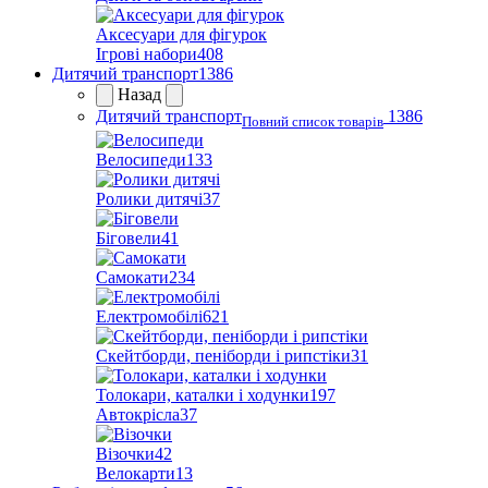
Аксесуари для фігурок
Ігрові набори
408
Дитячий транспорт
1386
Назад
Дитячий транспорт
1386
Повний список товарів
Велосипеди
133
Ролики дитячі
37
Біговели
41
Самокати
234
Електромобілі
621
Скейтборди, пеніборди і рипстіки
31
Толокари, каталки і ходунки
197
Автокрісла
37
Візочки
42
Велокарти
13