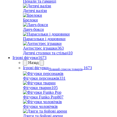
Пенали та гаманці
Дитячі валізи
Брелоки
Ланч-бокси
Парасольки і дощовики
Антистрес іграшки
363
Дитячі столики та стільці
10
Ігрові фігурки
1673
Назад
Ігрові фігурки
1673
Повний список товарів
Фігурки персонажів
331
Фігурки тварин
105
Фігурки Funko Pop
807
Фігурки чоловічків
Дзиги та бойові арени