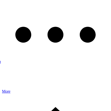
м
More