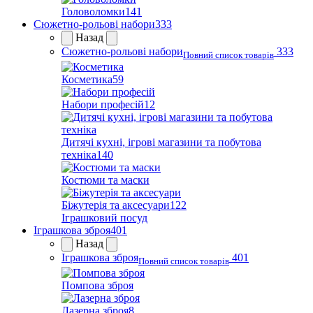
Головоломки
141
Сюжетно-рольові набори
333
Назад
Сюжетно-рольові набори
333
Повний список товарів
Косметика
59
Набори професій
12
Дитячі кухні, ігрові магазини та побутова
техніка
140
Костюми та маски
Біжутерія та аксесуари
122
Іграшковий посуд
Іграшкова зброя
401
Назад
Іграшкова зброя
401
Повний список товарів
Помпова зброя
Лазерна зброя
8