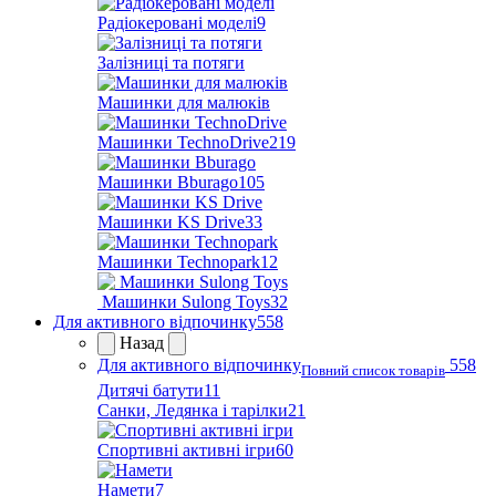
Радіокеровані моделі
9
Залізниці та потяги
Машинки для малюків
Машинки TechnoDrive
219
Машинки Bburago
105
Машинки KS Drive
33
Машинки Technopark
12
Машинки Sulong Toys
32
Для активного відпочинку
558
Назад
Для активного відпочинку
558
Повний список товарів
Дитячі батути
11
Санки, Ледянка і тарілки
21
Спортивні активні ігри
60
Намети
7