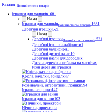
Каталог
Повний список товарів
Іграшки для малюків
1681
Назад
Іграшки для малюків
1681
Повний список товарів
Дерев'яні іграшки
521
Назад
Дерев'яні іграшки
521
Повний список товарів
Дерев'яні іграшки-лабіринти
1
Дерев'яні балансири
1
Дерев'яні дитячі пазли
10
Дерев'яні пазли для дорослих
Дитяча дерев'яна рибалка на магнітах
Різні дерев'яні іграшки
Крісла, качалки, гойдалки
7
Розвивальні, інтерактивні іграшки
594
Іграшка-сюрприз
147
Іграшки для ванни
103
Нічники, проектори