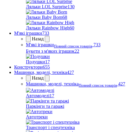
Ляльки LOL Surprise
130
Ляльки Baby Born
68
Ляльки Rainbow High
60
М'які іграшки
733
Назад
М'які іграшки
733
Повний список товарів
Букети з м'яких іграшок
22
Подушки
17
Конструктори
655
Машинки, моделі, техніка
427
Назад
Машинки, моделі, техніка
427
Повний список товарів
Автомоделі
17
Паркінги та гаражі
Автотреки
Транспорт і спецтехніка