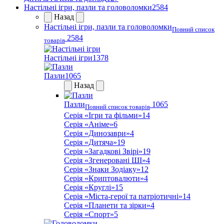
Настільні ігри, пазли та головоломки
2584
Назад
Настільні ігри, пазли та головоломки
Повний список
2584
товарів
Настільні ігри
1378
Пазли
1065
Назад
Пазли
1065
Повний список товарів
Серія «Ігри та фільми»
14
Серія «Аніме»
6
Серія «Динозаври»
4
Серія «Дитяча»
19
Серія «Загадкові Звірі»
19
Серія «Згенеровані ШІ»
4
Серія «Знаки Зодіаку»
12
Серія «Криптовалюти»
4
Серія «Круглі»
15
Серія «Міста-герої та патріотичні»
14
Серія «Планети та зірки»
4
Серія «Спорт»
5