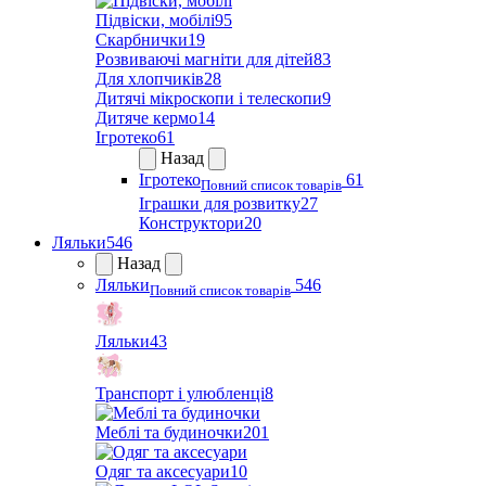
Підвіски, мобілі
95
Скарбнички
19
Розвиваючі магніти для дітей
83
Для хлопчиків
28
Дитячі мікроскопи і телескопи
9
Дитяче кермо
14
Ігротеко
61
Назад
Ігротеко
61
Повний список товарів
Іграшки для розвитку
27
Конструктори
20
Ляльки
546
Назад
Ляльки
546
Повний список товарів
Ляльки
43
Транспорт і улюбленці
8
Меблі та будиночки
201
Одяг та аксесуари
10