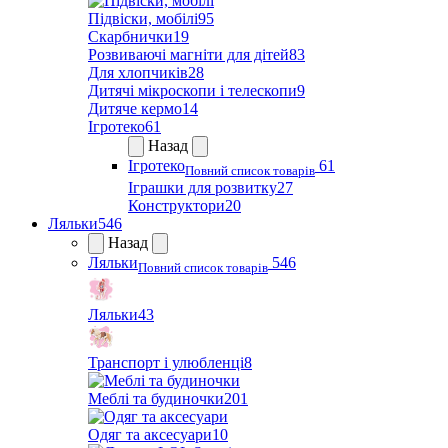
Підвіски, мобілі
95
Скарбнички
19
Розвиваючі магніти для дітей
83
Для хлопчиків
28
Дитячі мікроскопи і телескопи
9
Дитяче кермо
14
Ігротеко
61
Назад
Ігротеко
61
Повний список товарів
Іграшки для розвитку
27
Конструктори
20
Ляльки
546
Назад
Ляльки
546
Повний список товарів
Ляльки
43
Транспорт і улюбленці
8
Меблі та будиночки
201
Одяг та аксесуари
10