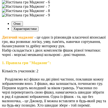
Опис
Характеристики
Дитячий маджонг
- це один із різновидів класичної японської
гри, яка розвиває логіку, уяву, пам'ять, навички сортування,
балансування та дрібну моторику рук.
Набір складається з двох комплектів фішок різної тематики:
чорні - морські мешканці кольорові - дикі тварини.
1. Правила гри "Маджонг":
Кількість учасників: 2
Розділяємо всі фішки на дві рівні частини, поклавши кожну
зображенням вниз. З фішки, яка залишається, починаємо гру.
Першим ходить молодший за віком гравець. Учасники по
черзі перевертають свою фішку, намагаючись швидше зібрати
в ряд 4 однакові зображення. Одна із фішок - та, що без
малюночка, - це Джокер, її можна вставляти в будь-який ряд та
на будь-яку позицію. Хто швидше збере - той переміг.