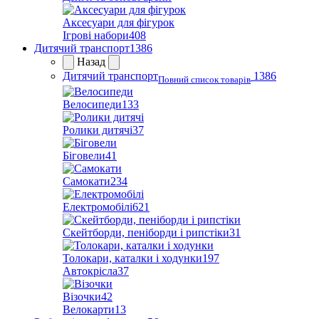
Аксесуари для фігурок
Ігрові набори
408
Дитячий транспорт
1386
Назад
Дитячий транспорт
1386
Повний список товарів
Велосипеди
133
Ролики дитячі
37
Біговели
41
Самокати
234
Електромобілі
621
Скейтборди, пеніборди і рипстіки
31
Толокари, каталки і ходунки
197
Автокрісла
37
Візочки
42
Велокарти
13