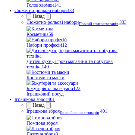
Головоломки
141
Сюжетно-рольові набори
333
Назад
Сюжетно-рольові набори
333
Повний список товарів
Косметика
59
Набори професій
12
Дитячі кухні, ігрові магазини та побутова
техніка
140
Костюми та маски
Біжутерія та аксесуари
122
Іграшковий посуд
Іграшкова зброя
401
Назад
Іграшкова зброя
401
Повний список товарів
Помпова зброя
Лазерна зброя
8