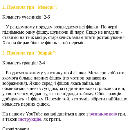
2. Правила гри "Меморі":
Кількість учасників: 2-6
У рандомному порядку розкладаємо всі фішки. По черзі
піднімаємо одну фішку, шукаючи їй пару. Якщо не вгадали -
ставимо на те ж місце, стараючись запам’ятати розташування.
Хто назбирав більше фішок - той переміг.
3. Правила гри "Збирай":
Кількість гравців: 2-4
Роздаємо кожному учаснику по 4 фішки. Мета гри - зібрати
якомога більше парних фішок (по чотири однакових
зображення). Якщо серед 4 фішок якась зайва, ми
обмінюємось нею з сусідом, за годинниковою стрілкою, а він,
у свою чергу, віддає ту, яка не підходить йому. Обоє гравців
добирають +1 фішку. Переміг той, хто зумів зібрати найбільшу
кількість парних фішок.
На нашому YouTube каналі дивіться відео з
розпаковкою
гри,
а також
інструкцію
, як грати.
Схожі товари