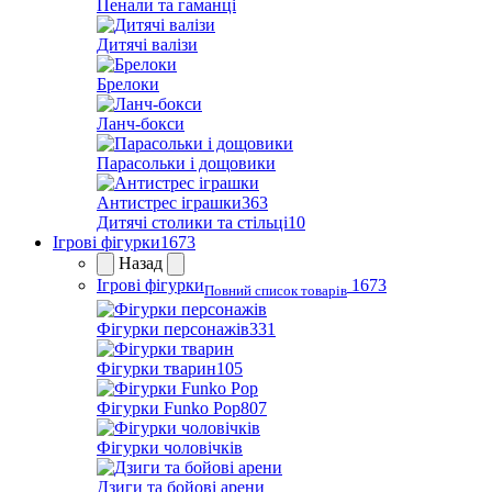
Пенали та гаманці
Дитячі валізи
Брелоки
Ланч-бокси
Парасольки і дощовики
Антистрес іграшки
363
Дитячі столики та стільці
10
Ігрові фігурки
1673
Назад
Ігрові фігурки
1673
Повний список товарів
Фігурки персонажів
331
Фігурки тварин
105
Фігурки Funko Pop
807
Фігурки чоловічків
Дзиги та бойові арени