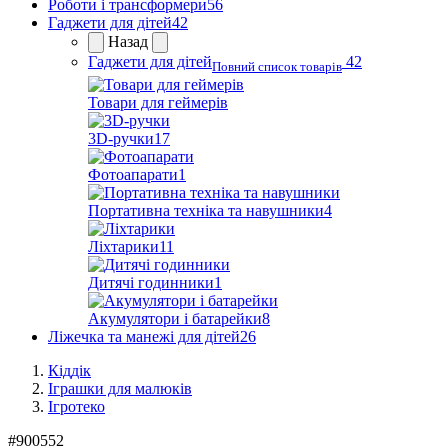
Роботи і трансформери
56
Гаджети для дітей
42
Назад
Гаджети для дітей
42
Повний список товарів
Товари для геймерів
3D-ручки
17
Фотоапарати
1
Портативна техніка та навушники
4
Ліхтарики
11
Дитячі годинники
1
Акумулятори і батарейки
8
Ліжечка та манежі для дітей
26
Кіддік
Іграшки для малюків
Ігротеко
#
900552