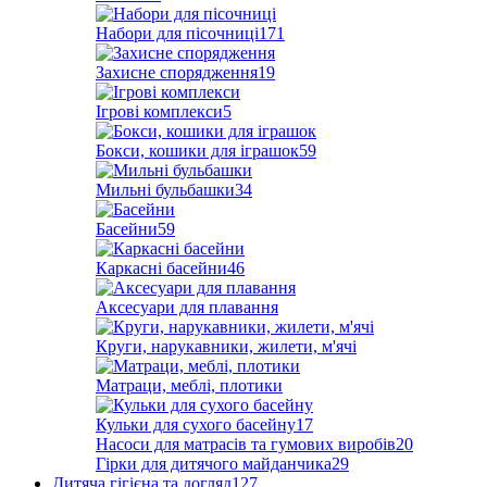
Набори для пісочниці
171
Захисне спорядження
19
Ігрові комплекси
5
Бокси, кошики для іграшок
59
Мильні бульбашки
34
Басейни
59
Каркасні басейни
46
Аксесуари для плавання
Круги, нарукавники, жилети, м'ячі
Матраци, меблі, плотики
Кульки для сухого басейну
17
Насоси для матрасів та гумових виробів
20
Гірки для дитячого майданчика
29
Дитяча гігієна та догляд
127