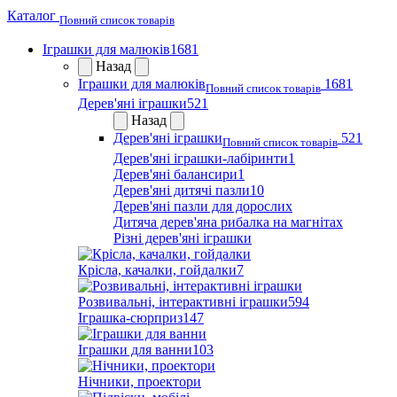
Каталог
Повний список товарів
Іграшки для малюків
1681
Назад
Іграшки для малюків
1681
Повний список товарів
Дерев'яні іграшки
521
Назад
Дерев'яні іграшки
521
Повний список товарів
Дерев'яні іграшки-лабіринти
1
Дерев'яні балансири
1
Дерев'яні дитячі пазли
10
Дерев'яні пазли для дорослих
Дитяча дерев'яна рибалка на магнітах
Різні дерев'яні іграшки
Крісла, качалки, гойдалки
7
Розвивальні, інтерактивні іграшки
594
Іграшка-сюрприз
147
Іграшки для ванни
103
Нічники, проектори