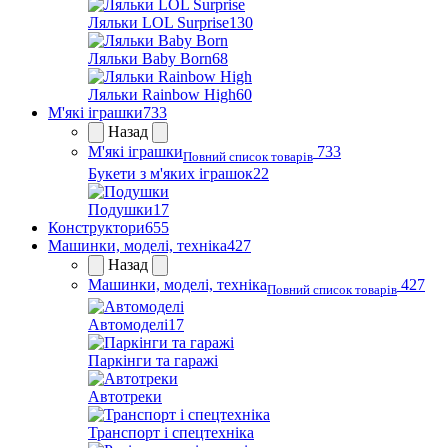
Ляльки LOL Surprise
130
Ляльки Baby Born
68
Ляльки Rainbow High
60
М'які іграшки
733
Назад
М'які іграшки
733
Повний список товарів
Букети з м'яких іграшок
22
Подушки
17
Конструктори
655
Машинки, моделі, техніка
427
Назад
Машинки, моделі, техніка
427
Повний список товарів
Автомоделі
17
Паркінги та гаражі
Автотреки
Транспорт і спецтехніка