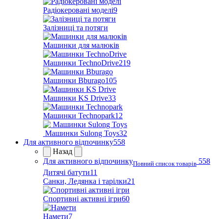
Радіокеровані моделі
9
Залізниці та потяги
Машинки для малюків
Машинки TechnoDrive
219
Машинки Bburago
105
Машинки KS Drive
33
Машинки Technopark
12
Машинки Sulong Toys
32
Для активного відпочинку
558
Назад
Для активного відпочинку
558
Повний список товарів
Дитячі батути
11
Санки, Ледянка і тарілки
21
Спортивні активні ігри
60
Намети
7