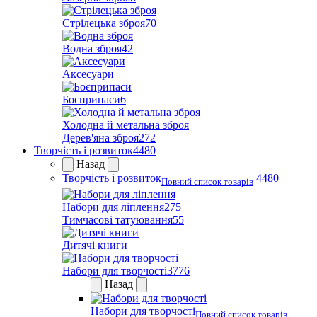
Стрілецька зброя
70
Водна зброя
42
Аксесуари
Боєприпаси
6
Холодна й метальна зброя
Дерев'яна зброя
272
Творчість і розвиток
4480
Назад
Творчість і розвиток
4480
Повний список товарів
Набори для ліплення
275
Тимчасові татуювання
55
Дитячі книги
Набори для творчості
3776
Назад
Набори для творчості
Повний список товарів