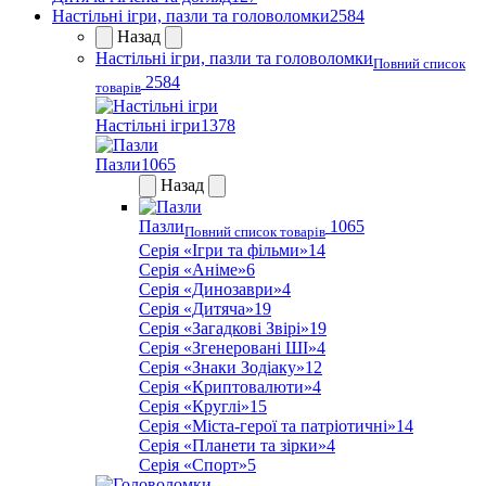
Настільні ігри, пазли та головоломки
2584
Назад
Настільні ігри, пазли та головоломки
Повний список
2584
товарів
Настільні ігри
1378
Пазли
1065
Назад
Пазли
1065
Повний список товарів
Серія «Ігри та фільми»
14
Серія «Аніме»
6
Серія «Динозаври»
4
Серія «Дитяча»
19
Серія «Загадкові Звірі»
19
Серія «Згенеровані ШІ»
4
Серія «Знаки Зодіаку»
12
Серія «Криптовалюти»
4
Серія «Круглі»
15
Серія «Міста-герої та патріотичні»
14
Серія «Планети та зірки»
4
Серія «Спорт»
5