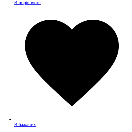
В порівнянні
В бажаних