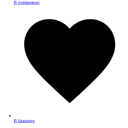
В порівнянні
В бажаних