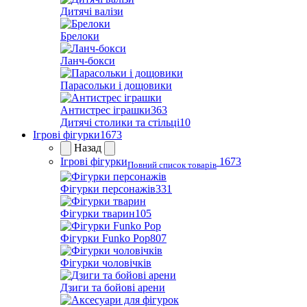
Дитячі валізи
Брелоки
Ланч-бокси
Парасольки і дощовики
Антистрес іграшки
363
Дитячі столики та стільці
10
Ігрові фігурки
1673
Назад
Ігрові фігурки
1673
Повний список товарів
Фігурки персонажів
331
Фігурки тварин
105
Фігурки Funko Pop
807
Фігурки чоловічків
Дзиги та бойові арени