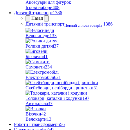
Аксесуари для фігурок
Ігрові набори
408
Дитячий транспорт
1386
Назад
Дитячий транспорт
1386
Повний список товарів
Велосипеди
133
Ролики дитячі
37
Біговели
41
Самокати
234
Електромобілі
621
Скейтборди, пеніборди і рипстіки
31
Толокари, каталки і ходунки
197
Автокрісла
37
Візочки
42
Велокарти
13
Роботи і трансформери
56
Гаджети для дітей
42