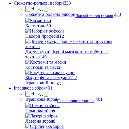
Сюжетно-рольові набори
333
Назад
Сюжетно-рольові набори
333
Повний список товарів
Косметика
59
Набори професій
12
Дитячі кухні, ігрові магазини та побутова
техніка
140
Костюми та маски
Біжутерія та аксесуари
122
Іграшковий посуд
Іграшкова зброя
401
Назад
Іграшкова зброя
401
Повний список товарів
Помпова зброя
Лазерна зброя
8