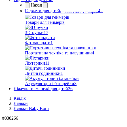
Назад
Гаджети для дітей
42
Повний список товарів
Товари для геймерів
3D-ручки
17
Фотоапарати
1
Портативна техніка та навушники
4
Ліхтарики
11
Дитячі годинники
1
Акумулятори і батарейки
8
Ліжечка та манежі для дітей
26
Кіддік
Ляльки
Ляльки Baby Born
#
838266