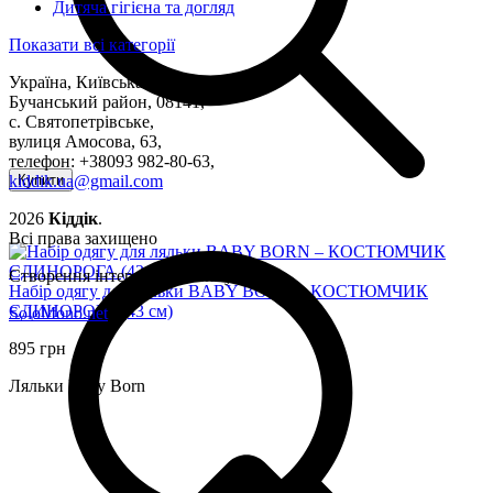
Дитяча гігієна та догляд
Показати всі категорії
Україна, Київська область,
Бучанський район, 08141,
с. Святопетрівське,
вулиця Амосова, 63,
телефон: +38093 982-80-63,
kiddik.ua@gmail.com
Купити
2026
Кіддік
.
Всі права захищено
Створення інтернет-магазину
Набір одягу для ляльки BABY BORN – КОСТЮМЧИК
ЄДИНОРОГА (43 см)
SoloMono.net
895 грн
Ляльки Baby Born