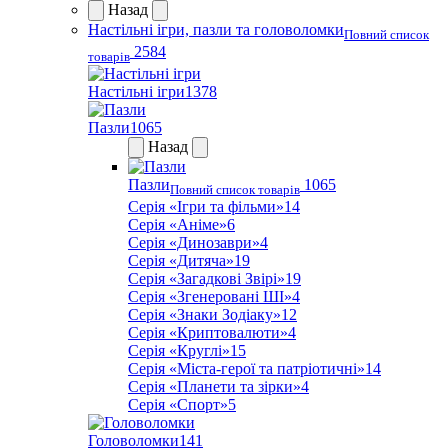
Назад
Настільні ігри, пазли та головоломки
Повний список
2584
товарів
Настільні ігри
1378
Пазли
1065
Назад
Пазли
1065
Повний список товарів
Серія «Ігри та фільми»
14
Серія «Аніме»
6
Серія «Динозаври»
4
Серія «Дитяча»
19
Серія «Загадкові Звірі»
19
Серія «Згенеровані ШІ»
4
Серія «Знаки Зодіаку»
12
Серія «Криптовалюти»
4
Серія «Круглі»
15
Серія «Міста-герої та патріотичні»
14
Серія «Планети та зірки»
4
Серія «Спорт»
5
Головоломки
141