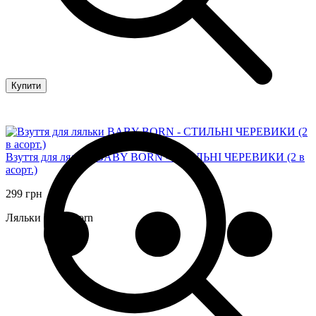
Купити
Взуття для ляльки BABY BORN - СТИЛЬНІ ЧЕРЕВИКИ (2 в
асорт.)
299 грн
Ляльки Baby Born