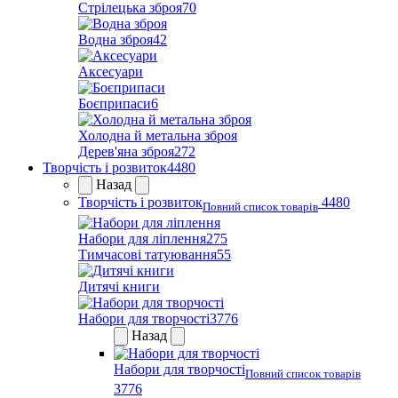
Стрілецька зброя
70
Водна зброя
42
Аксесуари
Боєприпаси
6
Холодна й метальна зброя
Дерев'яна зброя
272
Творчість і розвиток
4480
Назад
Творчість і розвиток
4480
Повний список товарів
Набори для ліплення
275
Тимчасові татуювання
55
Дитячі книги
Набори для творчості
3776
Назад
Набори для творчості
Повний список товарів
3776