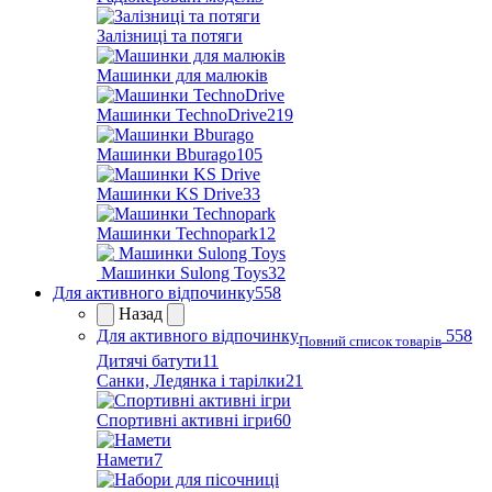
Залізниці та потяги
Машинки для малюків
Машинки TechnoDrive
219
Машинки Bburago
105
Машинки KS Drive
33
Машинки Technopark
12
Машинки Sulong Toys
32
Для активного відпочинку
558
Назад
Для активного відпочинку
558
Повний список товарів
Дитячі батути
11
Санки, Ледянка і тарілки
21
Спортивні активні ігри
60
Намети
7