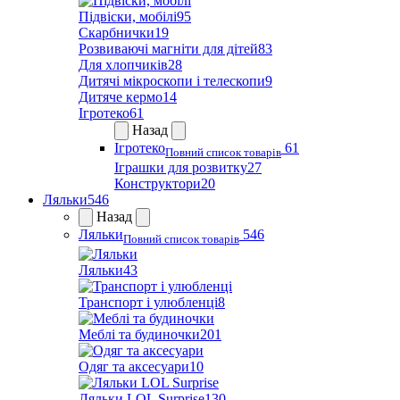
Підвіски, мобілі
95
Скарбнички
19
Розвиваючі магніти для дітей
83
Для хлопчиків
28
Дитячі мікроскопи і телескопи
9
Дитяче кермо
14
Ігротеко
61
Назад
Ігротеко
61
Повний список товарів
Іграшки для розвитку
27
Конструктори
20
Ляльки
546
Назад
Ляльки
546
Повний список товарів
Ляльки
43
Транспорт і улюбленці
8
Меблі та будиночки
201
Одяг та аксесуари
10
Ляльки LOL Surprise
130