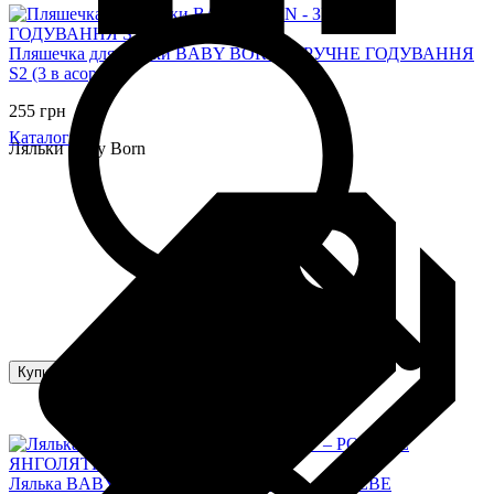
Пляшечка для ляльки BABY BORN - ЗРУЧНЕ ГОДУВАННЯ
S2 (3 в асорт.)
255 грн
Каталог
Ляльки Baby Born
Купити
Лялька BABY BORN серії "For babies" – РОЖЕВЕ