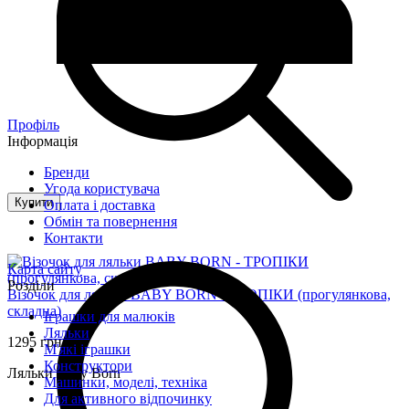
Профіль
Інформація
Бренди
Угода користувача
Купити
Оплата і доставка
Обмін та повернення
Контакти
Карта сайту
Розділи
Візочок для ляльки BABY BORN - ТРОПІКИ (прогулянкова,
складна)
Іграшки для малюків
Ляльки
1295 грн
М'які іграшки
Конструктори
Ляльки Baby Born
Машинки, моделі, техніка
Для активного відпочинку