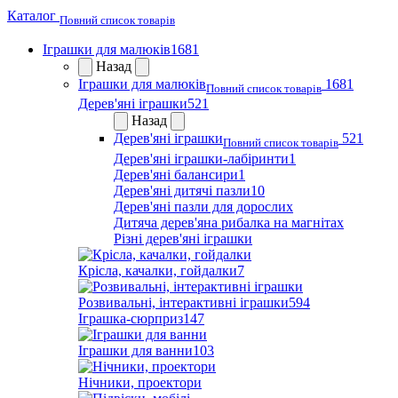
Каталог
Повний список товарів
Іграшки для малюків
1681
Назад
Іграшки для малюків
1681
Повний список товарів
Дерев'яні іграшки
521
Назад
Дерев'яні іграшки
521
Повний список товарів
Дерев'яні іграшки-лабіринти
1
Дерев'яні балансири
1
Дерев'яні дитячі пазли
10
Дерев'яні пазли для дорослих
Дитяча дерев'яна рибалка на магнітах
Різні дерев'яні іграшки
Крісла, качалки, гойдалки
7
Розвивальні, інтерактивні іграшки
594
Іграшка-сюрприз
147
Іграшки для ванни
103
Нічники, проектори