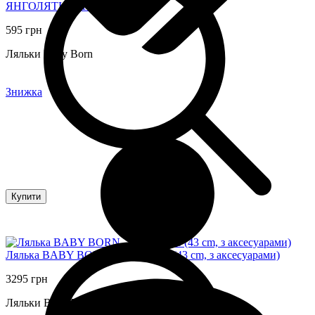
ЯНГОЛЯТКО (18 cm)
595 грн
Ляльки Baby Born
Знижка
Купити
Лялька BABY BORN – ДЖОНАС (43 cm, з аксесуарами)
3295 грн
Ляльки Baby Born