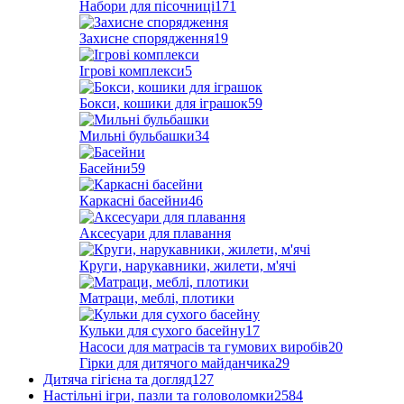
Набори для пісочниці
171
Захисне спорядження
19
Ігрові комплекси
5
Бокси, кошики для іграшок
59
Мильні бульбашки
34
Басейни
59
Каркасні басейни
46
Аксесуари для плавання
Круги, нарукавники, жилети, м'ячі
Матраци, меблі, плотики
Кульки для сухого басейну
17
Насоси для матрасів та гумових виробів
20
Гірки для дитячого майданчика
29
Дитяча гігієна та догляд
127
Настільні ігри, пазли та головоломки
2584