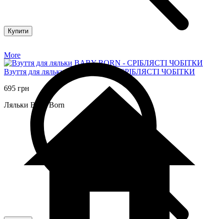
Купити
More
Взуття для ляльки BABY BORN - CРІБЛЯСТІ ЧОБІТКИ
695 грн
Ляльки Baby Born