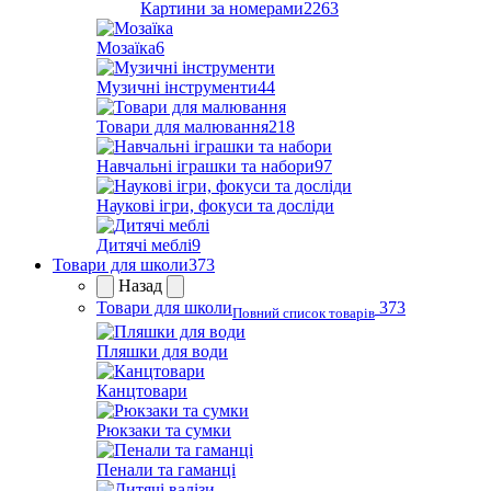
Картини за номерами
2263
Мозаїка
6
Музичні інструменти
44
Товари для малювання
218
Навчальні іграшки та набори
97
Наукові ігри, фокуси та досліди
Дитячі меблі
9
Товари для школи
373
Назад
Товари для школи
373
Повний список товарів
Пляшки для води
Канцтовари
Рюкзаки та сумки
Пенали та гаманці