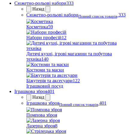
Сюжетно-рольові набори
333
Назад
Сюжетно-рольові набори
333
Повний список товарів
Косметика
59
Набори професій
12
Дитячі кухні, ігрові магазини та побутова
техніка
140
Костюми та маски
Біжутерія та аксесуари
122
Іграшковий посуд
Іграшкова зброя
401
Назад
Іграшкова зброя
401
Повний список товарів
Помпова зброя
Лазерна зброя
8