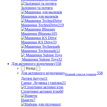
Залізниці та потяги
Машинки для малюків
Машинки TechnoDrive
219
Машинки Bburago
105
Машинки KS Drive
33
Машинки Technopark
12
Машинки Sulong Toys
32
Для активного відпочинку
558
Назад
Для активного відпочинку
558
Повний список товарів
Дитячі батути
11
Санки, Ледянка і тарілки
21
Спортивні активні ігри
60
Намети
7