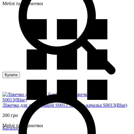
Меблі та будиночки
Купити
Ліжечко для ляльок Барбі S0013 ліжечко-качалка S0013(Blue)
200 грн
Меблі та будиночки
Каталог