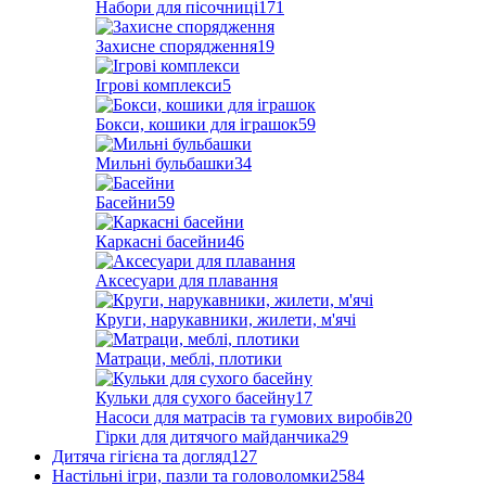
Набори для пісочниці
171
Захисне спорядження
19
Ігрові комплекси
5
Бокси, кошики для іграшок
59
Мильні бульбашки
34
Басейни
59
Каркасні басейни
46
Аксесуари для плавання
Круги, нарукавники, жилети, м'ячі
Матраци, меблі, плотики
Кульки для сухого басейну
17
Насоси для матрасів та гумових виробів
20
Гірки для дитячого майданчика
29
Дитяча гігієна та догляд
127
Настільні ігри, пазли та головоломки
2584