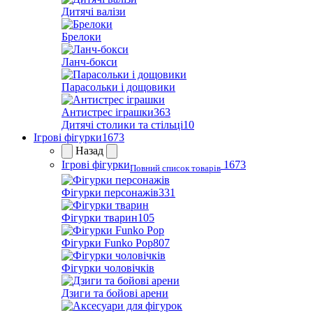
Дитячі валізи
Брелоки
Ланч-бокси
Парасольки і дощовики
Антистрес іграшки
363
Дитячі столики та стільці
10
Ігрові фігурки
1673
Назад
Ігрові фігурки
1673
Повний список товарів
Фігурки персонажів
331
Фігурки тварин
105
Фігурки Funko Pop
807
Фігурки чоловічків
Дзиги та бойові арени