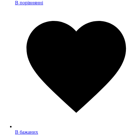
В порівнянні
В бажаних