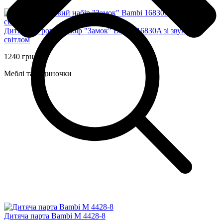
Дитячий ігровий набір "Замок" Bambi 16830A зі звуком та
світлом
1240 грн
Меблі та будиночки
Дитяча парта Bambi M 4428-8