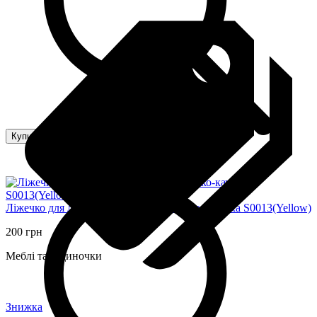
Купити
Ліжечко для ляльок Барбі S0013 ліжечко-качалка S0013(Yellow)
200 грн
Меблі та будиночки
Знижка