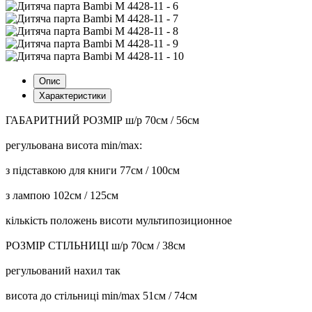
Опис
Характеристики
ГАБАРИТНИЙ РОЗМІР ш/р 70см / 56см
регульована висота min/max:
з підставкою для книги 77см / 100см
з лампою 102см / 125см
кількість положень висоти мультипозиционное
РОЗМІР СТІЛЬНИЦІ ш/р 70см / 38см
регульований нахил так
висота до стільниці min/max 51см / 74см