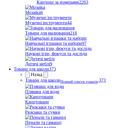
Картини за номерами
2263
Мозаїка
6
Музичні інструменти
44
Товари для малювання
218
Навчальні іграшки та набори
97
Наукові ігри, фокуси та досліди
Дитячі меблі
9
Товари для школи
373
Назад
Товари для школи
373
Повний список товарів
Пляшки для води
Канцтовари
Рюкзаки та сумки
Пенали та гаманці