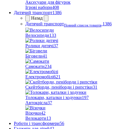
Аксесуари для фігурок
Ігрові набори
408
Дитячий транспорт
1386
Назад
Дитячий транспорт
1386
Повний список товарів
Велосипеди
133
Ролики дитячі
37
Біговели
41
Самокати
234
Електромобілі
621
Скейтборди, пеніборди і рипстіки
31
Толокари, каталки і ходунки
197
Автокрісла
37
Візочки
42
Велокарти
13
Роботи і трансформери
56
Гаджети для дітей
42