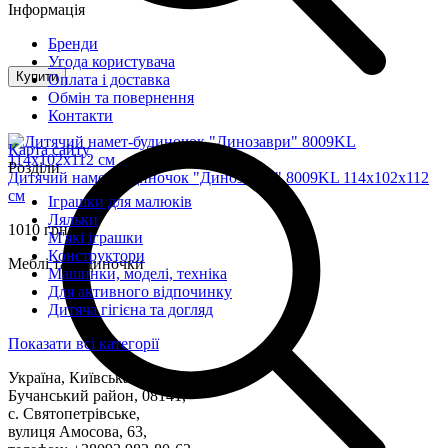
Інформація
Бренди
Угода користувача
Купити
Оплата і доставка
Обмін та повернення
Контакти
Карта сайту
Розділи
Дитячий намет-будиночок "Динозаври" 8009KL 114х102х112
см
Іграшки для малюків
Ляльки
1010 грн
М'які іграшки
Конструктори
Меблі та будиночки
Машинки, моделі, техніка
Для активного відпочинку
Дитяча гігієна та догляд
Показати всі категорії
Україна, Київська область,
Бучанський район, 08141,
с. Святопетрівське,
вулиця Амосова, 63,