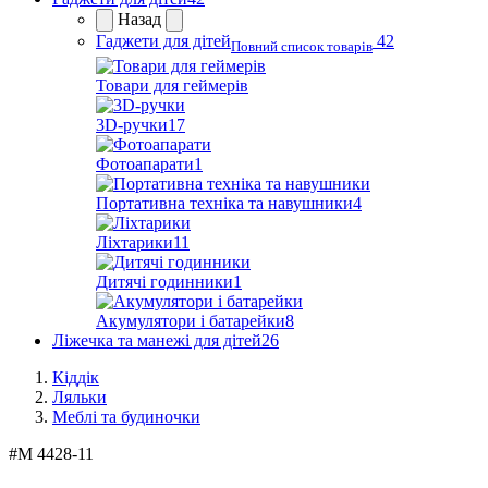
Назад
Гаджети для дітей
42
Повний список товарів
Товари для геймерів
3D-ручки
17
Фотоапарати
1
Портативна техніка та навушники
4
Ліхтарики
11
Дитячі годинники
1
Акумулятори і батарейки
8
Ліжечка та манежі для дітей
26
Кіддік
Ляльки
Меблі та будиночки
#
M 4428-11