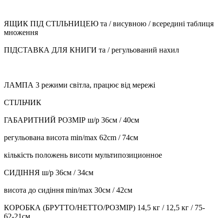
ЯЩИК ПІД СТІЛЬНИЦЕЮ та / висувною / всередині таблиця
множення
ПІДСТАВКА ДЛЯ КНИГИ та / регульований нахил
ЛАМПА 3 режими світла, працює від мережі
СТІЛЬЧИК
ГАБАРИТНИЙ РОЗМІР ш/р 36см / 40см
регульована висота min/max 62cm / 74см
кількість положень висоти мультипозиционное
СИДІННЯ ш/р 36см / 34см
висота до сидіння min/max 30см / 42см
КОРОБКА (БРУТТО/НЕТТО/РОЗМІР) 14,5 кг / 12,5 кг / 75-
62-21см