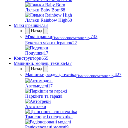
Ляльки Baby Born
68
Ляльки Rainbow High
60
М'які іграшки
733
Назад
М'які іграшки
733
Повний список товарів
Букети з м'яких іграшок
22
Подушки
17
Конструктори
655
Машинки, моделі, техніка
427
Назад
Машинки, моделі, техніка
427
Повний список товарів
Автомоделі
17
Паркінги та гаражі
Автотреки
Транспорт і спецтехніка
Радіокеровані моделі
9