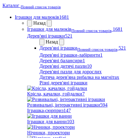
Каталог
Повний список товарів
Іграшки для малюків
1681
Назад
Іграшки для малюків
1681
Повний список товарів
Дерев'яні іграшки
521
Назад
Дерев'яні іграшки
521
Повний список товарів
Дерев'яні іграшки-лабіринти
1
Дерев'яні балансири
1
Дерев'яні дитячі пазли
10
Дерев'яні пазли для дорослих
Дитяча дерев'яна рибалка на магнітах
Різні дерев'яні іграшки
Крісла, качалки, гойдалки
7
Розвивальні, інтерактивні іграшки
594
Іграшка-сюрприз
147
Іграшки для ванни
103
Нічники, проектори