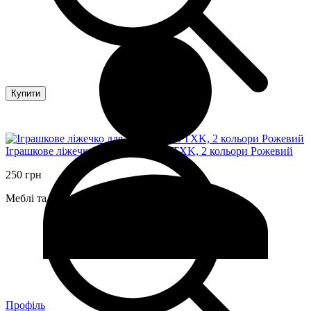
Купити
Іграшкове ліжечко для ляльки 4517TXK, 2 кольори Рожевий
250 грн
Меблі та будиночки
Профіль