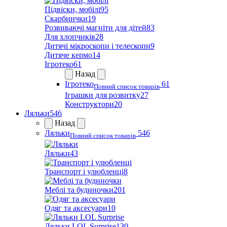
Підвіски, мобілі
95
Скарбнички
19
Розвиваючі магніти для дітей
83
Для хлопчиків
28
Дитячі мікроскопи і телескопи
9
Дитяче кермо
14
Ігротеко
61
Назад
Ігротеко
61
Повний список товарів
Іграшки для розвитку
27
Конструктори
20
Ляльки
546
Назад
Ляльки
546
Повний список товарів
Ляльки
43
Транспорт і улюбленці
8
Меблі та будиночки
201
Одяг та аксесуари
10
Ляльки LOL Surprise
130