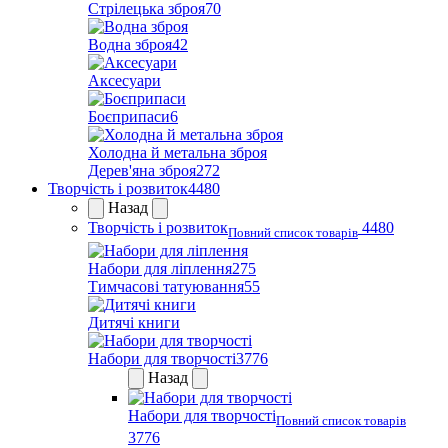
Стрілецька зброя
70
Водна зброя
42
Аксесуари
Боєприпаси
6
Холодна й метальна зброя
Дерев'яна зброя
272
Творчість і розвиток
4480
Назад
Творчість і розвиток
4480
Повний список товарів
Набори для ліплення
275
Тимчасові татуювання
55
Дитячі книги
Набори для творчості
3776
Назад
Набори для творчості
Повний список товарів
3776