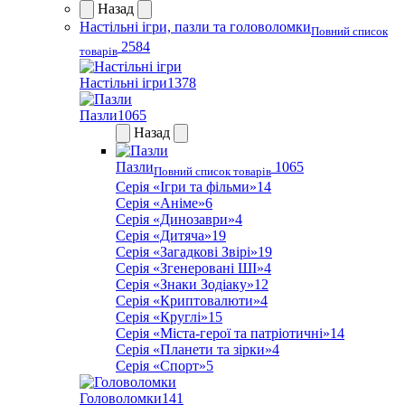
Назад
Настільні ігри, пазли та головоломки
Повний список
2584
товарів
Настільні ігри
1378
Пазли
1065
Назад
Пазли
1065
Повний список товарів
Серія «Ігри та фільми»
14
Серія «Аніме»
6
Серія «Динозаври»
4
Серія «Дитяча»
19
Серія «Загадкові Звірі»
19
Серія «Згенеровані ШІ»
4
Серія «Знаки Зодіаку»
12
Серія «Криптовалюти»
4
Серія «Круглі»
15
Серія «Міста-герої та патріотичні»
14
Серія «Планети та зірки»
4
Серія «Спорт»
5
Головоломки
141