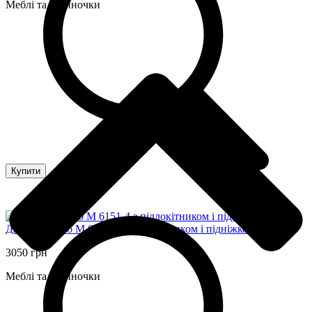
Меблі та будиночки
Купити
Дитяче крісло M 6151-4 з підлокітником і підніжкою
3050 грн
Меблі та будиночки