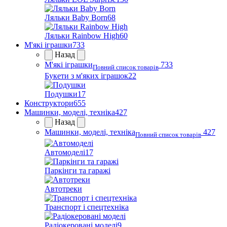
Ляльки Baby Born
68
Ляльки Rainbow High
60
М'які іграшки
733
Назад
М'які іграшки
733
Повний список товарів
Букети з м'яких іграшок
22
Подушки
17
Конструктори
655
Машинки, моделі, техніка
427
Назад
Машинки, моделі, техніка
427
Повний список товарів
Автомоделі
17
Паркінги та гаражі
Автотреки
Транспорт і спецтехніка
Радіокеровані моделі
9