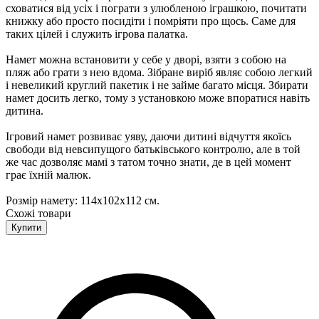
сховатися від усіх і пограти з улюбленою іграшкою, почитати
книжку або просто посидіти і помріяти про щось. Саме для
таких цілей і служить ігрова палатка.
Намет можна встановити у себе у дворі, взяти з собою на
пляж або грати з нею вдома. Зібране виріб являє собою легкий
і невеликий круглий пакетик і не займе багато місця. Збирати
намет досить легко, тому з установкою може впоратися навіть
дитина.
Ігровий намет розвиває уяву, даючи дитині відчуття якоїсь
свободи від невсипущого батьківського контролю, але в той
же час дозволяє мамі з татом точно знати, де в цей момент
грає їхній малюк.
Розмір намету: 114х102х112 см.
Схожі товари
Купити