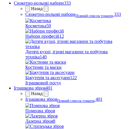
Сюжетно-рольові набори
333
Назад
Сюжетно-рольові набори
333
Повний список товарів
Косметика
59
Набори професій
12
Дитячі кухні, ігрові магазини та побутова
техніка
140
Костюми та маски
Біжутерія та аксесуари
122
Іграшковий посуд
Іграшкова зброя
401
Назад
Іграшкова зброя
401
Повний список товарів
Помпова зброя
Лазерна зброя
8