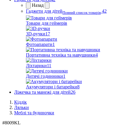
Назад
Гаджети для дітей
42
Повний список товарів
Товари для геймерів
3D-ручки
17
Фотоапарати
1
Портативна техніка та навушники
4
Ліхтарики
11
Дитячі годинники
1
Акумулятори і батарейки
8
Ліжечка та манежі для дітей
26
Кіддік
Ляльки
Меблі та будиночки
#
8009KL