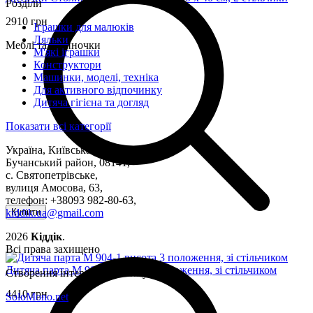
Розділи
2910 грн
Іграшки для малюків
Ляльки
Меблі та будиночки
М'які іграшки
Конструктори
Машинки, моделі, техніка
Для активного відпочинку
Дитяча гігієна та догляд
Показати всі категорії
Україна, Київська область,
Бучанський район, 08141,
с. Святопетрівське,
вулиця Амосова, 63,
телефон: +38093 982-80-63,
kiddik.ua@gmail.com
Купити
2026
Кіддік
.
Всі права захищено
Дитяча парта M 904-1 висота 3 положення, зі стільчиком
Створення інтернет-магазину
4410 грн
SoloMono.net