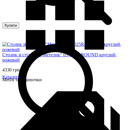
Купити
Столик зі стільцем "Метелик" 05-025R-ROUND круглий,
рожевий
4330 грн
Каталог
Меблі та будиночки