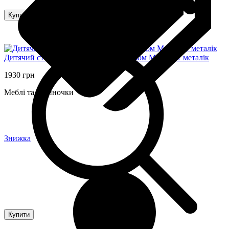
Купити
Дитячий столик складаний зі стільчиком M 5964-1 металік
1930 грн
Меблі та будиночки
Знижка
Купити