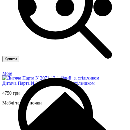
Купити
More
Дитяча Парта N 2071-12-1 білий, зі стільчиком
4750 грн
Меблі та будиночки