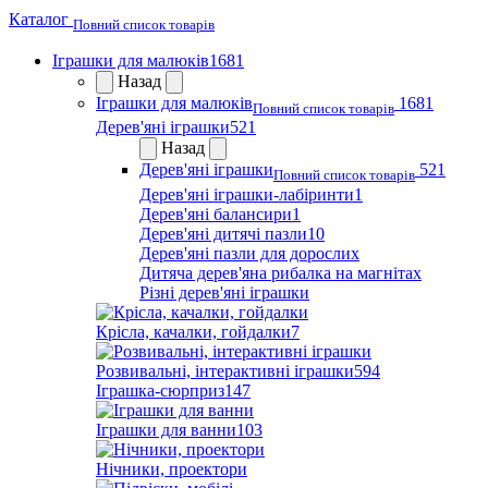
Каталог
Повний список товарів
Іграшки для малюків
1681
Назад
Іграшки для малюків
1681
Повний список товарів
Дерев'яні іграшки
521
Назад
Дерев'яні іграшки
521
Повний список товарів
Дерев'яні іграшки-лабіринти
1
Дерев'яні балансири
1
Дерев'яні дитячі пазли
10
Дерев'яні пазли для дорослих
Дитяча дерев'яна рибалка на магнітах
Різні дерев'яні іграшки
Крісла, качалки, гойдалки
7
Розвивальні, інтерактивні іграшки
594
Іграшка-сюрприз
147
Іграшки для ванни
103
Нічники, проектори