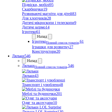
Підвіски, мобілі
95
Скарбнички
19
Розвиваючі магніти для дітей
83
Для хлопчиків
28
Дитячі мікроскопи і телескопи
9
Дитяче кермо
14
Ігротеко
61
Назад
Ігротеко
61
Повний список товарів
Іграшки для розвитку
27
Конструктори
20
Ляльки
546
Назад
Ляльки
546
Повний список товарів
Ляльки
43
Транспорт і улюбленці
8
Меблі та будиночки
201
Одяг та аксесуари
10
Ляльки LOL Surprise
130