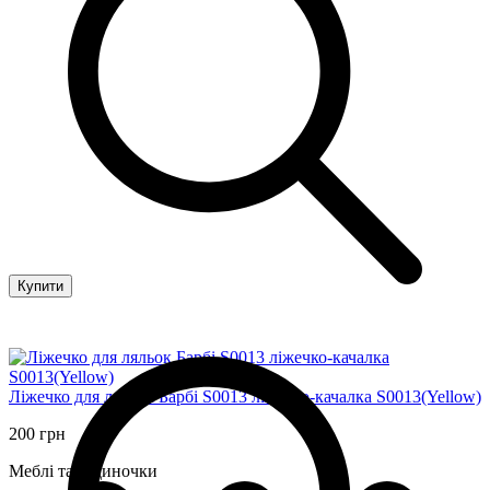
Купити
Ліжечко для ляльок Барбі S0013 ліжечко-качалка S0013(Yellow)
200 грн
Меблі та будиночки