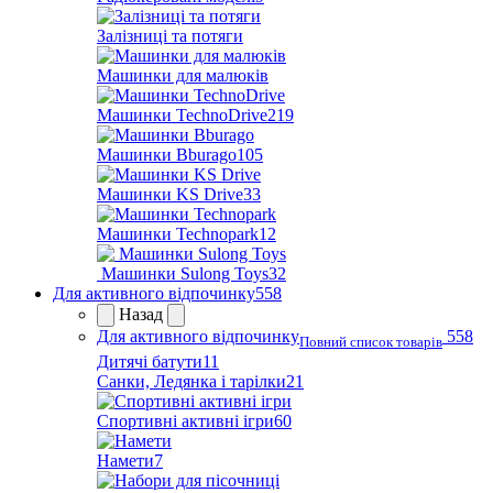
Залізниці та потяги
Машинки для малюків
Машинки TechnoDrive
219
Машинки Bburago
105
Машинки KS Drive
33
Машинки Technopark
12
Машинки Sulong Toys
32
Для активного відпочинку
558
Назад
Для активного відпочинку
558
Повний список товарів
Дитячі батути
11
Санки, Ледянка і тарілки
21
Спортивні активні ігри
60
Намети
7