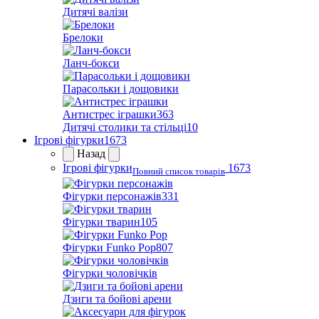
Дитячі валізи
Брелоки
Ланч-бокси
Парасольки і дощовики
Антистрес іграшки
363
Дитячі столики та стільці
10
Ігрові фігурки
1673
Назад
Ігрові фігурки
1673
Повний список товарів
Фігурки персонажів
331
Фігурки тварин
105
Фігурки Funko Pop
807
Фігурки чоловічків
Дзиги та бойові арени