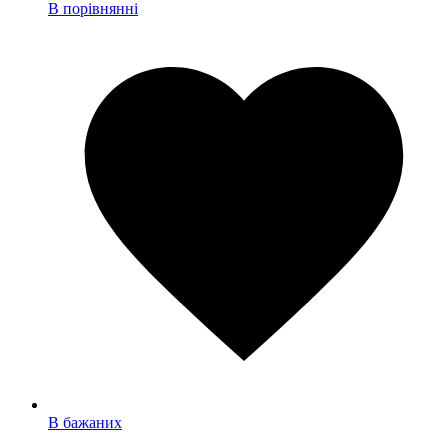
В порівнянні
В бажаних