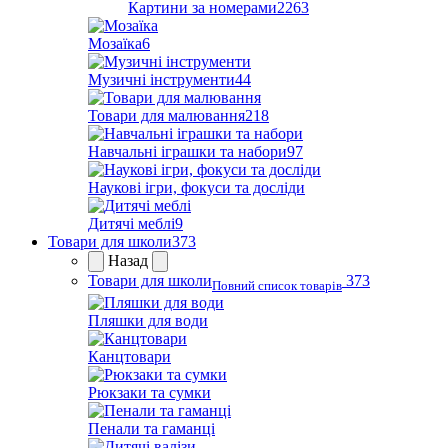
Картини за номерами
2263
Мозаїка
6
Музичні інструменти
44
Товари для малювання
218
Навчальні іграшки та набори
97
Наукові ігри, фокуси та досліди
Дитячі меблі
9
Товари для школи
373
Назад
Товари для школи
373
Повний список товарів
Пляшки для води
Канцтовари
Рюкзаки та сумки
Пенали та гаманці