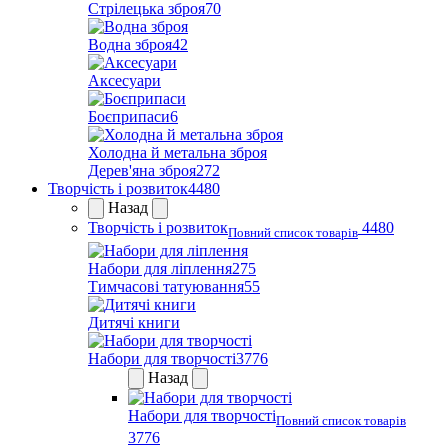
Стрілецька зброя
70
Водна зброя
42
Аксесуари
Боєприпаси
6
Холодна й метальна зброя
Дерев'яна зброя
272
Творчість і розвиток
4480
Назад
Творчість і розвиток
4480
Повний список товарів
Набори для ліплення
275
Тимчасові татуювання
55
Дитячі книги
Набори для творчості
3776
Назад
Набори для творчості
Повний список товарів
3776