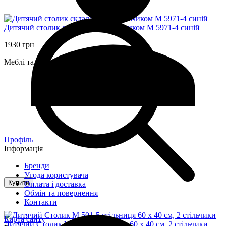
Дитячий столик складаний зі стільчиком M 5971-4 синій
1930 грн
Меблі та будиночки
Профіль
Інформація
Бренди
Угода користувача
Купити
Оплата і доставка
Обмін та повернення
Контакти
Карта сайту
Дитячий Столик M 501-5 стільниця 60 х 40 см, 2 стільчики