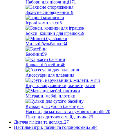
Набори для пісочниці
171
Захисне спорядження
19
Ігрові комплекси
5
Бокси, кошики для іграшок
59
Мильні бульбашки
34
Басейни
59
Каркасні басейни
46
Аксесуари для плавання
Круги, нарукавники, жилети, м'ячі
Матраци, меблі, плотики
Кульки для сухого басейну
17
Насоси для матрасів та гумових виробів
20
Гірки для дитячого майданчика
29
Дитяча гігієна та догляд
127
Настільні ігри, пазли та головоломки
2584