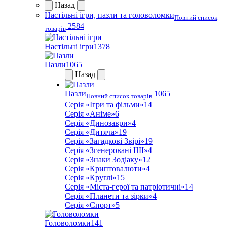
Назад
Настільні ігри, пазли та головоломки
Повний список
2584
товарів
Настільні ігри
1378
Пазли
1065
Назад
Пазли
1065
Повний список товарів
Серія «Ігри та фільми»
14
Серія «Аніме»
6
Серія «Динозаври»
4
Серія «Дитяча»
19
Серія «Загадкові Звірі»
19
Серія «Згенеровані ШІ»
4
Серія «Знаки Зодіаку»
12
Серія «Криптовалюти»
4
Серія «Круглі»
15
Серія «Міста-герої та патріотичні»
14
Серія «Планети та зірки»
4
Серія «Спорт»
5
Головоломки
141