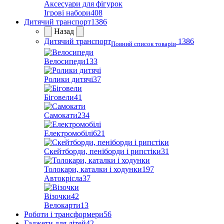
Аксесуари для фігурок
Ігрові набори
408
Дитячий транспорт
1386
Назад
Дитячий транспорт
1386
Повний список товарів
Велосипеди
133
Ролики дитячі
37
Біговели
41
Самокати
234
Електромобілі
621
Скейтборди, пеніборди і рипстіки
31
Толокари, каталки і ходунки
197
Автокрісла
37
Візочки
42
Велокарти
13
Роботи і трансформери
56
Гаджети для дітей
42