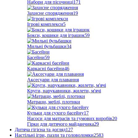
Набори для пісочниці
171
Захисне спорядження
19
Ігрові комплекси
5
Бокси, кошики для іграшок
59
Мильні бульбашки
34
Басейни
59
Каркасні басейни
46
Аксесуари для плавання
Круги, нарукавники, жилети, м'ячі
Матраци, меблі, плотики
Кульки для сухого басейну
17
Насоси для матрасів та гумових виробів
20
Гірки для дитячого майданчика
29
Дитяча гігієна та догляд
127
Настільні ігри, пазли та головоломки
2583