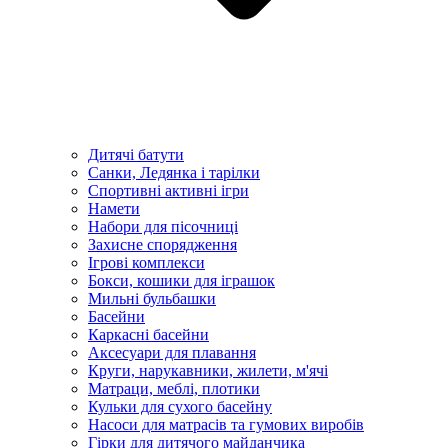
Дитячі батути
Санки, Ледянка і тарілки
Спортивні активні ігри
Намети
Набори для пісочниці
Захисне спорядження
Ігрові комплекси
Бокси, кошики для іграшок
Мильні бульбашки
Басейни
Каркасні басейни
Аксесуари для плавання
Круги, нарукавники, жилети, м'ячі
Матраци, меблі, плотики
Кульки для сухого басейну
Насоси для матрасів та гумових виробів
Гірки для дитячого майданчика