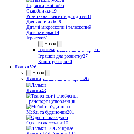
Підвіски, мобілі
95
Скарбнички
19
Розвиваючі магніти для дітей
83
Для хлопчиків
28
Дитячі мікроскопи і телескопи
9
Дитяче кермо
14
Ігротеко
61
Назад
Ігротеко
61
Повний список товарів
Іграшки для розвитку
27
Конструктори
20
Ляльки
526
Назад
Ляльки
526
Повний список товарів
Ляльки
43
Транспорт і улюбленці
8
Меблі та будиночки
201
Одяг та аксесуари
10
Ляльки LOL Surprise
125