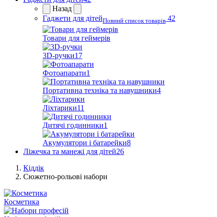
Назад
Гаджети для дітей
42
Повний список товарів
Товари для геймерів
3D-ручки
17
Фотоапарати
1
Портативна техніка та навушники
4
Ліхтарики
11
Дитячі годинники
1
Акумулятори і батарейки
8
Ліжечка та манежі для дітей
26
Кіддік
Сюжетно-рольові набори
Косметика