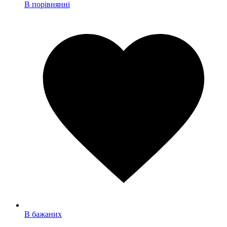
В порівнянні
В бажаних