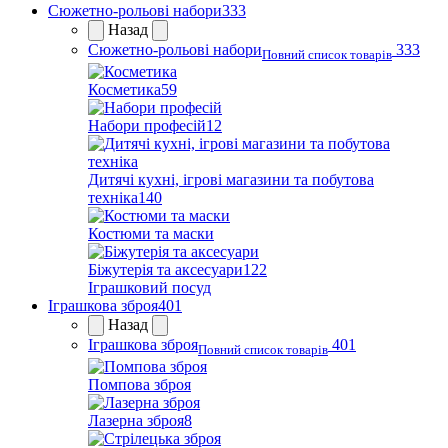
Сюжетно-рольові набори
333
Назад
Сюжетно-рольові набори
333
Повний список товарів
Косметика
59
Набори професій
12
Дитячі кухні, ігрові магазини та побутова
техніка
140
Костюми та маски
Біжутерія та аксесуари
122
Іграшковий посуд
Іграшкова зброя
401
Назад
Іграшкова зброя
401
Повний список товарів
Помпова зброя
Лазерна зброя
8