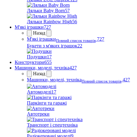
Ляльки Baby Born
57
Ляльки Rainbow High
56
М'які іграшки
727
Назад
М'які іграшки
727
Повний список товарів
Букети з м'яких іграшок
22
Подушки
17
Конструктори
655
Машинки, моделі, техніка
427
Назад
Машинки, моделі, техніка
427
Повний список товарів
Автомоделі
17
Паркінги та гаражі
Автотреки
Транспорт і спецтехніка
Радіокеровані моделі
9