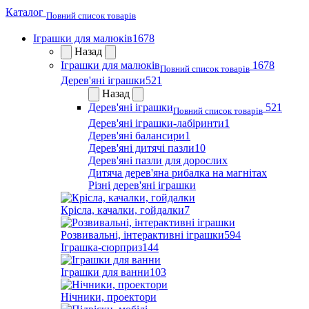
Каталог
Повний список товарів
Іграшки для малюків
1678
Назад
Іграшки для малюків
1678
Повний список товарів
Дерев'яні іграшки
521
Назад
Дерев'яні іграшки
521
Повний список товарів
Дерев'яні іграшки-лабіринти
1
Дерев'яні балансири
1
Дерев'яні дитячі пазли
10
Дерев'яні пазли для дорослих
Дитяча дерев'яна рибалка на магнітах
Різні дерев'яні іграшки
Крісла, качалки, гойдалки
7
Розвивальні, інтерактивні іграшки
594
Іграшка-сюрприз
144
Іграшки для ванни
103
Нічники, проектори