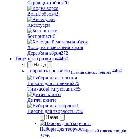
Стрілецька зброя
70
Водна зброя
42
Аксесуари
Боєприпаси
6
Холодна й метальна зброя
Дерев'яна зброя
272
Творчість і розвиток
4460
Назад
Творчість і розвиток
4460
Повний список товарів
Набори для ліплення
275
Тимчасові татуювання
55
Дитячі книги
Набори для творчості
3756
Назад
Набори для творчості
Повний список товарів
3756