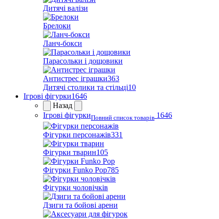
Дитячі валізи
Брелоки
Ланч-бокси
Парасольки і дощовики
Антистрес іграшки
363
Дитячі столики та стільці
10
Ігрові фігурки
1646
Назад
Ігрові фігурки
1646
Повний список товарів
Фігурки персонажів
331
Фігурки тварин
105
Фігурки Funko Pop
785
Фігурки чоловічків
Дзиги та бойові арени