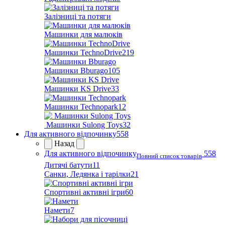
Залізниці та потяги
Машинки для малюків
Машинки TechnoDrive
219
Машинки Bburago
105
Машинки KS Drive
33
Машинки Technopark
12
Машинки Sulong Toys
32
Для активного відпочинку
558
Назад
Для активного відпочинку
558
Повний список товарів
Дитячі батути
11
Санки, Ледянка і тарілки
21
Спортивні активні ігри
60
Намети
7