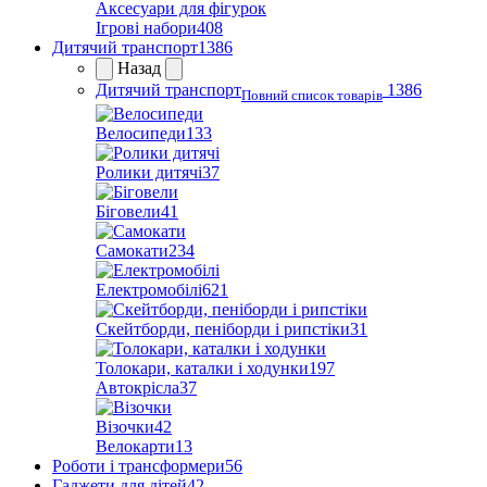
Аксесуари для фігурок
Ігрові набори
408
Дитячий транспорт
1386
Назад
Дитячий транспорт
1386
Повний список товарів
Велосипеди
133
Ролики дитячі
37
Біговели
41
Самокати
234
Електромобілі
621
Скейтборди, пеніборди і рипстіки
31
Толокари, каталки і ходунки
197
Автокрісла
37
Візочки
42
Велокарти
13
Роботи і трансформери
56
Гаджети для дітей
42