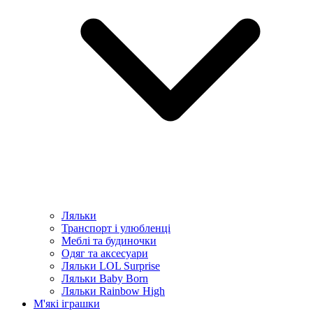
Ляльки
Транспорт і улюбленці
Меблі та будиночки
Одяг та аксесуари
Ляльки LOL Surprise
Ляльки Baby Born
Ляльки Rainbow High
М'які іграшки