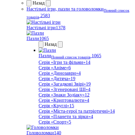
Назад
Настільні ігри, пазли та головоломки
Повний список
2583
товарів
Настільні ігри
1378
Пазли
1065
Назад
Пазли
1065
Повний список товарів
Серія «Ігри та фільми»
14
Серія «Аніме»
6
Серія «Динозаври»
4
Серія «Дитяча»
19
Серія «Загадкові Звірі»
19
Серія «Згенеровані ШІ»
4
Серія «Знаки Зодіаку»
12
Серія «Криптовалюти»
4
Серія «Круглі»
15
Серія «Міста-герої та патріотичні»
14
Серія «Планети та зірки»
4
Серія «Спорт»
5
Головоломки
140