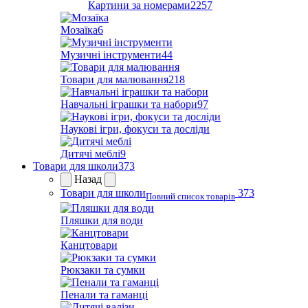
Картини за номерами
2257
Мозаїка
6
Музичні інструменти
44
Товари для малювання
218
Навчальні іграшки та набори
97
Наукові ігри, фокуси та досліди
Дитячі меблі
9
Товари для школи
373
Назад
Товари для школи
373
Повний список товарів
Пляшки для води
Канцтовари
Рюкзаки та сумки
Пенали та гаманці