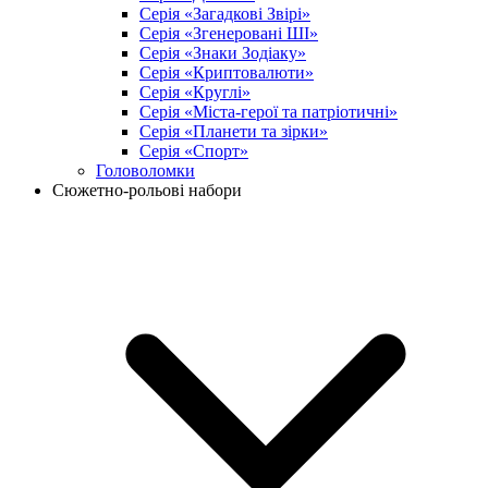
Серія «Загадкові Звірі»
Серія «Згенеровані ШІ»
Серія «Знаки Зодіаку»
Серія «Криптовалюти»
Серія «Круглі»
Серія «Міста-герої та патріотичні»
Серія «Планети та зірки»
Серія «Спорт»
Головоломки
Сюжетно-рольові набори