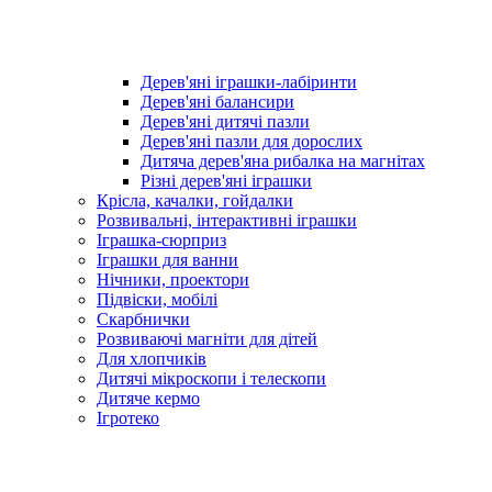
Дерев'яні іграшки-лабіринти
Дерев'яні балансири
Дерев'яні дитячі пазли
Дерев'яні пазли для дорослих
Дитяча дерев'яна рибалка на магнітах
Різні дерев'яні іграшки
Крісла, качалки, гойдалки
Розвивальні, інтерактивні іграшки
Іграшка-сюрприз
Іграшки для ванни
Нічники, проектори
Підвіски, мобілі
Скарбнички
Розвиваючі магніти для дітей
Для хлопчиків
Дитячі мікроскопи і телескопи
Дитяче кермо
Ігротеко